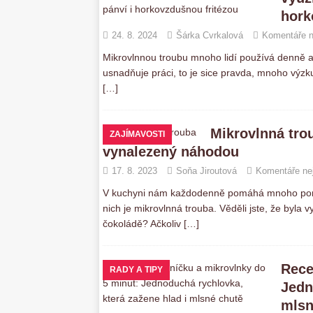
hork
24. 8. 2024
Šárka Cvrkalová
Komentáře n
Mikrovlnnou troubu mnoho lidí používá denně a
usnadňuje práci, to je sice pravda, mnoho výzku
[…]
Mikrovlnná tro
ZAJÍMAVOSTI
vynalezený náhodou
17. 8. 2023
Soňa Jiroutová
Komentáře ne
V kuchyni nám každodenně pomáhá mnoho pomoc
nich je mikrovlnná trouba. Věděli jste, že byla 
čokoládě? Ačkoliv
[…]
Rece
RADY A TIPY
Jedn
mlsn