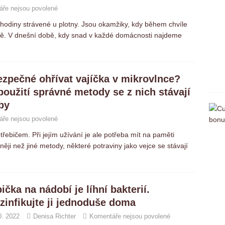
ře nejsou povolené
 hodiny strávené u plotny. Jsou okamžiky, kdy během chvíle
utě. V dnešní době, kdy snad v každé domácnosti najdeme
ezpečné ohřívat vajíčka v mikrovlnce?
použití správné metody se z nich stávají
by
ře nejsou povolené
řebičem. Při jejím užívání je ale potřeba mít na paměti
rněji než jiné metody, některé potraviny jako vejce se stávají
ička na nádobí je líhní bakterií.
zinfikujte ji jednoduše doma
0. 2022
Denisa Richter
Komentáře nejsou povolené