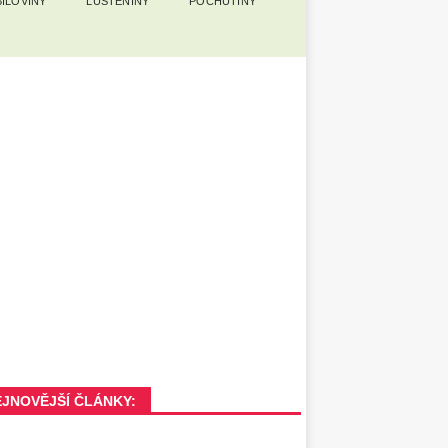
ILOVINY
LUŠTĚNINY
POCHUTINY
EJNOVĚJŠÍ ČLÁNKY: