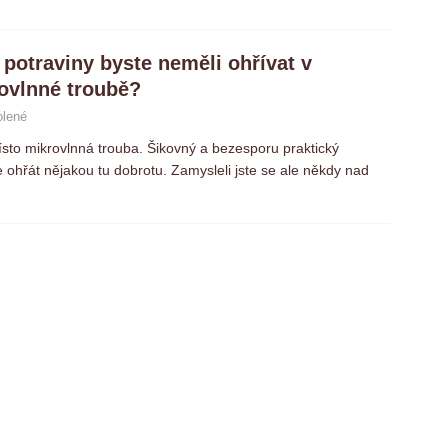
 potraviny byste neměli ohřívat v
ovlnné troubě?
olené
to mikrovlnná trouba. Šikovný a bezesporu praktický
ohřát nějakou tu dobrotu. Zamysleli jste se ale někdy nad