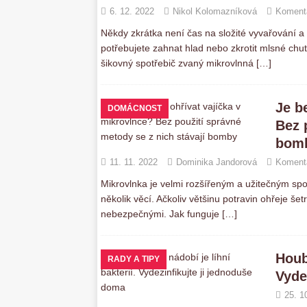
6. 12. 2022
Nikol Kolomazníková
Komentá
Někdy zkrátka není čas na složité vyvařování a
potřebujete zahnat hlad nebo zkrotit mlsné ch
šikovný spotřebič zvaný mikrovlnná
[…]
Je b
DOMÁCNOST
Bez 
bom
11. 11. 2022
Dominika Jandorová
Komentá
Mikrovlnka je velmi rozšířeným a užitečným spot
několik věcí. Ačkoliv většinu potravin ohřeje šet
nebezpečnými. Jak funguje
[…]
Houb
RADY A TIPY
Vyde
25. 1