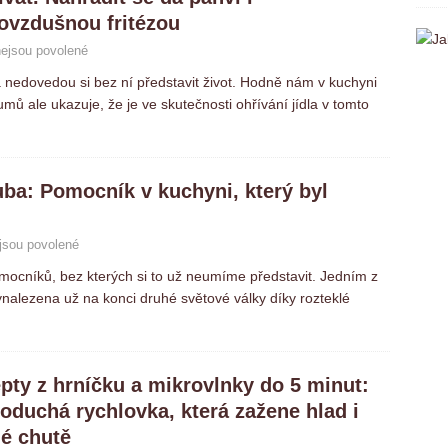
ovzdušnou fritézou
ejsou povolené
 nedovedou si bez ní představit život. Hodně nám v kuchyni
mů ale ukazuje, že je ve skutečnosti ohřívání jídla v tomto
uba: Pomocník v kuchyni, který byl
jsou povolené
níků, bez kterých si to už neumíme představit. Jedním z
vynalezena už na konci druhé světové války díky rozteklé
pty z hrníčku a mikrovlnky do 5 minut:
oduchá rychlovka, která zažene hlad i
é chutě