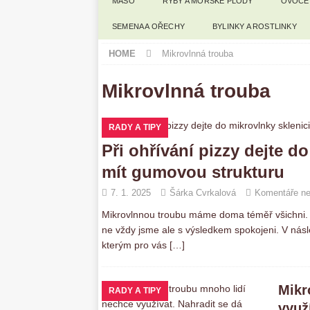
MASO
RYBY A MOŘSKÉ PLODY
OVOCE
SEMENA A OŘECHY
BYLINKY A ROSTLINKY
HOME
Mikrovlnná trouba
Mikrovlnná trouba
RADY A TIPY
Při ohřívání pizzy dejte d
mít gumovou strukturu
7. 1. 2025
Šárka Cvrkalová
Komentáře ne
Mikrovlnnou troubu máme doma téměř všichni. J
ne vždy jsme ale s výsledkem spokojeni. V násl
kterým pro vás
[…]
Mikr
RADY A TIPY
využ