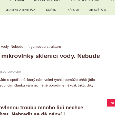
ZELENINA
MLÉČNÉ VÝROBKY
PEČIVO A TĚSTOVINY
OB
VITAMÍNY A MINERÁLY
KOŘENÍ
NÁPOJE
ZE SVĚTA
o mikrovlnky sklenici vody. Nebude
jsou povolené
de o spotřebič, který nám velmi rychle pomůže ohřát jídlo,
edujícím článku vám nicméně poradíme několik triků, díky
N
ovlnnou troubu mnoho lidí nechce
ívat. Nahradit se dá pánví i