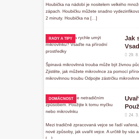
Houbička na nádobí je nositelem velkého množst
zápach. Houbičku můžete snadno vydezinfikovat
2 minuty. Houbička na
[…]
Jak 
RADY A TIPY
Vsaď
29. 8
Špinavá mikrovlnná trouba může být živnou půdo
Zjistěte, jak můžete mikrovlnce za pomocí příro
mikrovlnnou troubu Odpojte zástrčku mikrovlnn
Uvař
DOMÁCNOST
Použ
24. 3
Mezi tradičně zpracovaná vejce se řadí vařená,
nové způsoby, jak uvařit vejce. A určitě by vá
[…]