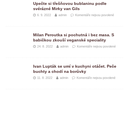
Upečte si třešňovou bublaninu podle
svérázné Mirky van Gils
6. 9. 2022
admin
Komentáře nejsou povolené
Milan Peroutka si pochutná i bez masa. S
babičkou zkouší veganské speciality
24. 8. 2022
admin
Komentáře nejsou povolené
Ivan Lupták se umí v kuchyni otáčet. Peče
buchty a chodí na borůvky
11. 8. 2022
admin
Komentáře nejsou povolené