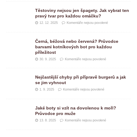
Těstoviny nejsou jen špagety. Jak vybrat ten
pravý tvar pro každou omáčku?
12. 12. 2025
Komentáře nejsou povolené
Černá, béžová nebo červená? Průvodce
barvami kotníkových bot pro každou
příležitost
30. 9. 2025
Komentáře nejsou povolené
Nejčastější chyby při přípravě burgerů a jak
se jim vyhnout
1. 9. 2025
Komentáře nejsou povolené
Jaké boty si vzít na dovolenou k moři?
Průvodce pro muže
13. 8. 2025
Komentáře nejsou povolené