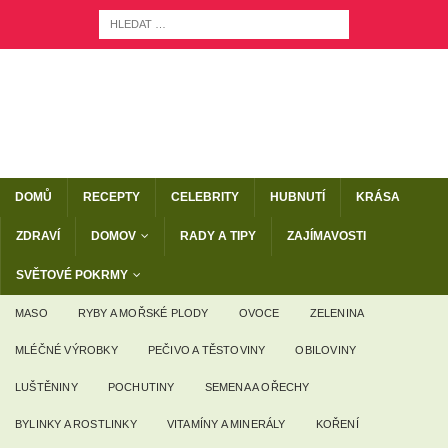
DOMŮ
RECEPTY
CELEBRITY
HUBNUTÍ
KRÁSA
ZDRAVÍ
DOMOV
RADY A TIPY
ZAJÍMAVOSTI
SVĚTOVÉ POKRMY
MASO
RYBY A MOŘSKÉ PLODY
OVOCE
ZELENINA
MLÉČNÉ VÝROBKY
PEČIVO A TĚSTOVINY
OBILOVINY
LUŠTĚNINY
POCHUTINY
SEMENA A OŘECHY
BYLINKY A ROSTLINKY
VITAMÍNY A MINERÁLY
KOŘENÍ