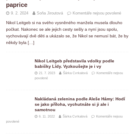
paprice
9. 2. 2024
Soňa Jiroutová
Komentáře nejsou povolené
Nikol Leitgeb si na svého vysněného manžela musela dlouho
počkat. Nakonec se ale jejich cesty sešly a nyní jsou spolu,
vychovávají dvě děti a ukázalo se, že Nikol se nemusí bát, že by
někdy byla
[…]
Nikol Leitgeb představila vdolky podle
babičky Lídy. Vyzkoušejte je i vy
21. 7. 2023
Šárka Cvrkalová
Komentáře nejsou
povolené
Nakládaná zelenina podle Aleše Hámy: Hodí
se jako příloha, vychutnáte si ji ale i
samotnou
6. 11. 2022
Šárka Cvrkalová
Komentáře nejsou
povolené