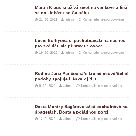
Martin Kraus si užívá život na venkově a těší
se na klobásu na Cukráku
21. 10. 2022
admin
Komentáře nejsou povolené
Lucie Borhyová si pochutnávala na nachos,
pro své děti ale připravuje ovoce
19. 10. 2022
admin
Komentáře nejsou povolené
Rodinu Jana Punčocháře kromě neuvěřitelné
podoby spojuje i láska k jídlu
9. 10. 2022
admin
Komentáře nejsou povolené
Dcera Moniky Bagárové už si pochutnává na
špagetách. Dostala pořádnou porci
12. 9. 2022
admin
Komentáře nejsou povolené