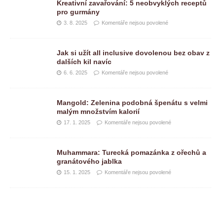
Kreativní zavařování: 5 neobvyklých receptů
pro gurmány
3. 8. 2025
Komentáře nejsou povolené
Jak si užít all inclusive dovolenou bez obav z
dalších kil navíc
6. 6. 2025
Komentáře nejsou povolené
Mangold: Zelenina podobná špenátu s velmi
malým množstvím kalorií
17. 1. 2025
Komentáře nejsou povolené
Muhammara: Turecká pomazánka z ořechů a
granátového jablka
15. 1. 2025
Komentáře nejsou povolené