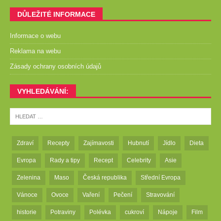
DŮLEŽITÉ INFORMACE
Informace o webu
Reklama na webu
Zásady ochrany osobních údajů
VYHLEDÁVÁNÍ:
Zdraví
Recepty
Zajímavosti
Hubnutí
Jídlo
Dieta
Evropa
Rady a tipy
Recept
Celebrity
Asie
Zelenina
Maso
Česká republika
Střední Evropa
Vánoce
Ovoce
Vaření
Pečení
Stravování
historie
Potraviny
Polévka
cukroví
Nápoje
Film