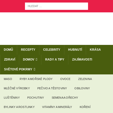
DOMŮ
RECEPTY
CELEBRITY
HUBNUTÍ
KRÁSA
ZDRAVÍ
DOMOV
RADY A TIPY
ZAJÍMAVOSTI
SVĚTOVÉ POKRMY
MASO
RYBY A MOŘSKÉ PLODY
OVOCE
ZELENINA
MLÉČNÉ VÝROBKY
PEČIVO A TĚSTOVINY
OBILOVINY
LUŠTĚNINY
POCHUTINY
SEMENA A OŘECHY
BYLINKY A ROSTLINKY
VITAMÍNY A MINERÁLY
KOŘENÍ