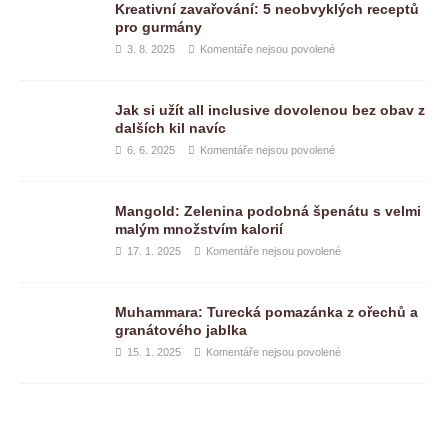
Kreativní zavařování: 5 neobvyklých receptů
pro gurmány
3. 8. 2025
Komentáře nejsou povolené
Jak si užít all inclusive dovolenou bez obav z
dalších kil navíc
6. 6. 2025
Komentáře nejsou povolené
Mangold: Zelenina podobná špenátu s velmi
malým množstvím kalorií
17. 1. 2025
Komentáře nejsou povolené
Muhammara: Turecká pomazánka z ořechů a
granátového jablka
15. 1. 2025
Komentáře nejsou povolené