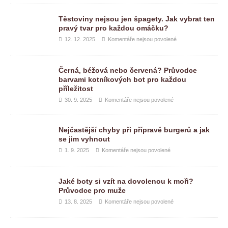
Těstoviny nejsou jen špagety. Jak vybrat ten
pravý tvar pro každou omáčku?
12. 12. 2025
Komentáře nejsou povolené
Černá, béžová nebo červená? Průvodce
barvami kotníkových bot pro každou
příležitost
30. 9. 2025
Komentáře nejsou povolené
Nejčastější chyby při přípravě burgerů a jak
se jim vyhnout
1. 9. 2025
Komentáře nejsou povolené
Jaké boty si vzít na dovolenou k moři?
Průvodce pro muže
13. 8. 2025
Komentáře nejsou povolené