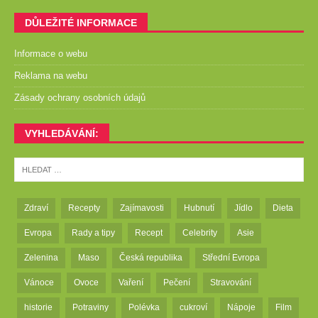
DŮLEŽITÉ INFORMACE
Informace o webu
Reklama na webu
Zásady ochrany osobních údajů
VYHLEDÁVÁNÍ:
Zdraví
Recepty
Zajímavosti
Hubnutí
Jídlo
Dieta
Evropa
Rady a tipy
Recept
Celebrity
Asie
Zelenina
Maso
Česká republika
Střední Evropa
Vánoce
Ovoce
Vaření
Pečení
Stravování
historie
Potraviny
Polévka
cukroví
Nápoje
Film