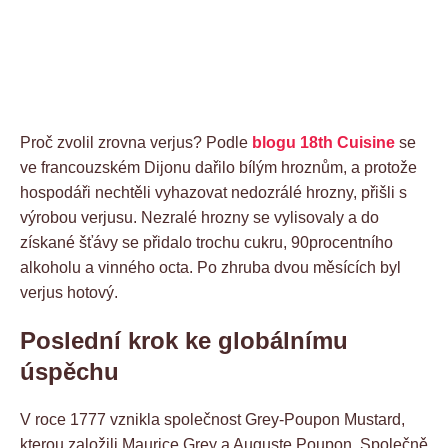
Proč zvolil zrovna verjus? Podle
blogu 18th Cuisine
se
ve francouzském Dijonu dařilo bílým hroznům, a protože
hospodáři nechtěli vyhazovat nedozrálé hrozny, přišli s
výrobou verjusu. Nezralé hrozny se vylisovaly a do
získané šťávy se přidalo trochu cukru, 90procentního
alkoholu a vinného octa. Po zhruba dvou měsících byl
verjus hotový.
Poslední krok ke globálnímu
úspěchu
V roce 1777 vznikla společnost Grey-Poupon Mustard,
kterou založili Maurice Grey a Auguste Poupon. Společně