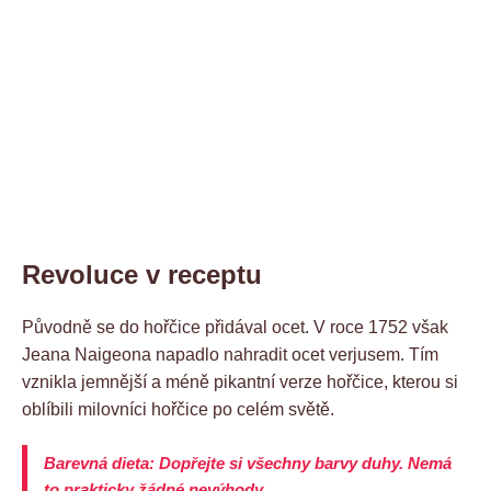
Revoluce v receptu
Původně se do hořčice přidával ocet. V roce 1752 však
Jeana Naigeona napadlo nahradit ocet verjusem. Tím
vznikla jemnější a méně pikantní verze hořčice, kterou si
oblíbili milovníci hořčice po celém světě.
Barevná dieta: Dopřejte si všechny barvy duhy. Nemá
to prakticky žádné nevýhody