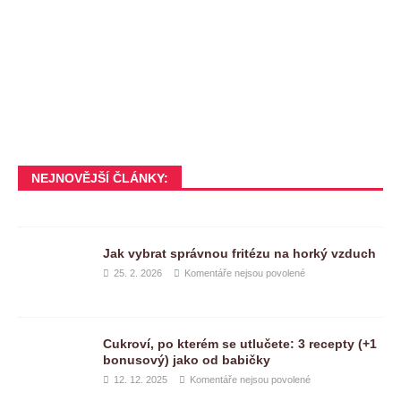
NEJNOVĚJŠÍ ČLÁNKY:
Jak vybrat správnou fritézu na horký vzduch
25. 2. 2026
Komentáře nejsou povolené
Cukroví, po kterém se utlučete: 3 recepty (+1
bonusový) jako od babičky
12. 12. 2025
Komentáře nejsou povolené