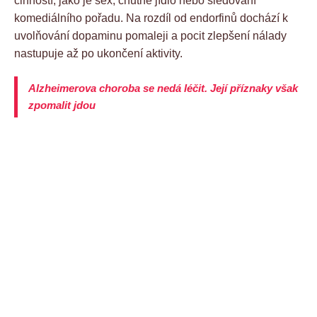
činností, jako je sex, chutné jídlo nebo sledování
komediálního pořadu. Na rozdíl od endorfinů dochází k
uvolňování dopaminu pomaleji a pocit zlepšení nálady
nastupuje až po ukončení aktivity.
Alzheimerova choroba se nedá léčit. Její příznaky však
zpomalit jdou