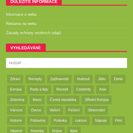
DŮLEŽITÉ INFORMACE
Informace o webu
Reklama na webu
Zásady ochrany osobních údajů
VYHLEDÁVÁNÍ:
Zdraví
Recepty
Zajímavosti
Hubnutí
Jídlo
Dieta
Evropa
Rady a tipy
Recept
Celebrity
Asie
Zelenina
Maso
Česká republika
Střední Evropa
Vánoce
Ovoce
Vaření
Pečení
Stravování
historie
Potraviny
Polévka
cukroví
Nápoje
Film
Alkohol
Amerika
Krása
Itálie