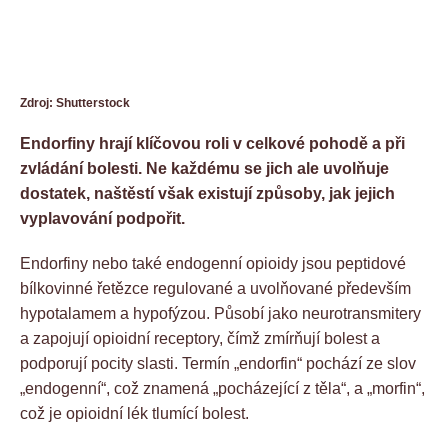
Zdroj: Shutterstock
Endorfiny hrají klíčovou roli v celkové pohodě a při
zvládání bolesti. Ne každému se jich ale uvolňuje
dostatek, naštěstí však existují způsoby, jak jejich
vyplavování podpořit.
Endorfiny nebo také endogenní opioidy jsou peptidové
bílkovinné řetězce regulované a uvolňované především
hypotalamem a hypofýzou. Působí jako neurotransmitery
a zapojují opioidní receptory, čímž zmírňují bolest a
podporují pocity slasti. Termín „endorfin“ pochází ze slov
„endogenní“, což znamená „pocházející z těla“, a „morfin“,
což je opioidní lék tlumící bolest.