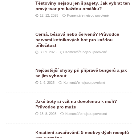
Těstoviny nejsou jen špagety. Jak vybrat ten
pravý tvar pro každou omáčku?
12. 12. 2025
Komentáře nejsou povolené
Černá, béžová nebo červená? Průvodce
barvami kotníkových bot pro každou
příležitost
30. 9. 2025
Komentáře nejsou povolené
Nejčastější chyby při přípravě burgerů a jak
se jim vyhnout
1. 9. 2025
Komentáře nejsou povolené
Jaké boty si vzít na dovolenou k moři?
Průvodce pro muže
13. 8. 2025
Komentáře nejsou povolené
Kreativní zavařování: 5 neobvyklých receptů
pro gurmány