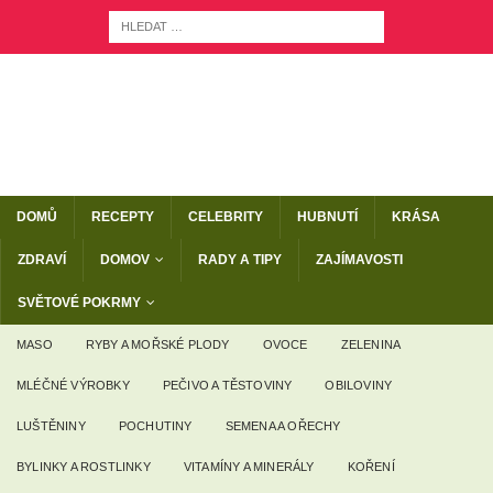
DOMŮ
RECEPTY
CELEBRITY
HUBNUTÍ
KRÁSA
ZDRAVÍ
DOMOV
RADY A TIPY
ZAJÍMAVOSTI
SVĚTOVÉ POKRMY
MASO
RYBY A MOŘSKÉ PLODY
OVOCE
ZELENINA
MLÉČNÉ VÝROBKY
PEČIVO A TĚSTOVINY
OBILOVINY
LUŠTĚNINY
POCHUTINY
SEMENA A OŘECHY
BYLINKY A ROSTLINKY
VITAMÍNY A MINERÁLY
KOŘENÍ