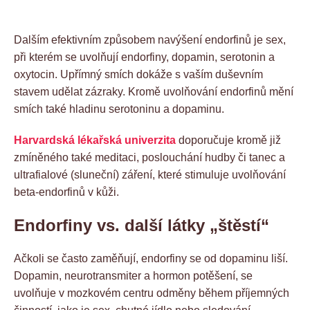
Dalším efektivním způsobem navýšení endorfinů je sex,
při kterém se uvolňují endorfiny, dopamin, serotonin a
oxytocin. Upřímný smích dokáže s vaším duševním
stavem udělat zázraky. Kromě uvolňování endorfinů mění
smích také hladinu serotoninu a dopaminu.
Harvardská lékařská univerzita
doporučuje kromě již
zmíněného také meditaci, poslouchání hudby či tanec a
ultrafialové (sluneční) záření, které stimuluje uvolňování
beta-endorfinů v kůži.
Endorfiny vs. další látky „štěstí“
Ačkoli se často zaměňují, endorfiny se od dopaminu liší.
Dopamin, neurotransmiter a hormon potěšení, se
uvolňuje v mozkovém centru odměny během příjemných