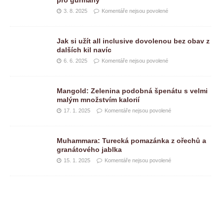
3. 8. 2025
Komentáře nejsou povolené
Jak si užít all inclusive dovolenou bez obav z
dalších kil navíc
6. 6. 2025
Komentáře nejsou povolené
Mangold: Zelenina podobná špenátu s velmi
malým množstvím kalorií
17. 1. 2025
Komentáře nejsou povolené
Muhammara: Turecká pomazánka z ořechů a
granátového jablka
15. 1. 2025
Komentáře nejsou povolené