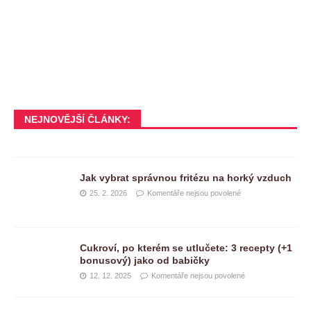
NEJNOVĚJŠÍ ČLÁNKY:
Jak vybrat správnou fritézu na horký vzduch
25. 2. 2026
Komentáře nejsou povolené
Cukroví, po kterém se utlučete: 3 recepty (+1
bonusový) jako od babičky
12. 12. 2025
Komentáře nejsou povolené