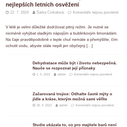
nejlepších letních osvěžení
22. 7. 2024
Šárka Cvrkalová
Komentáře nejsou povolené
V létě je velmi důležité dodržovat pitný režim. Je nutné se
nicméně vyhýbat sladkým nápojům a bublinkovým limonádám.
Na čaje pravděpodobně v teple chuť nemáte a přemýšlíte, čím
ochutit vodu, abyste stále nepili jen obyčejný
[…]
Dehydratace může být i životu nebezpečná.
Nauče se rozpoznat její příznaky
1. 5. 2022
admin
Komentáře nejsou povolené
Začarovaná trojice: Odhalte časté mýty o
jídle a kráse, kterým možná sami věříte
25. 4. 2022
admin
Komentáře nejsou povolené
Studie ukázala to, co pro majitele barů není