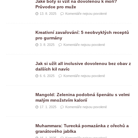
Jaké boty si vzít na dovolenou k moři?
Průvodce pro muže
13. 8. 2025
Komentáře nejsou povolené
Kreativní zavařování: 5 neobvyklých receptů
pro gurmány
3. 8. 2025
Komentáře nejsou povolené
Jak si užít all inclusive dovolenou bez obav z
dalších kil navíc
6. 6. 2025
Komentáře nejsou povolené
Mangold: Zelenina podobná špenátu s velmi
malým množstvím kalorií
17. 1. 2025
Komentáře nejsou povolené
Muhammara: Turecká pomazánka z ořechů a
granátového jablka