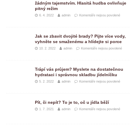
žádným tajemstvím. Hlasitá hudba ovlivňuje
pitný režim
6. 4. 2022
admin
Komentáře nejsou povolené
Jak se zbavit dvojité brady? Pijte více vody,
vyhněte se smaženému a hlídejte si porce
10. 2. 2022
admin
Komentáře nejsou povolené
Trápí vás průjem? Myslete na dostatečnou
hydrataci i správnou skladbu jídelníčku
5. 2. 2022
admin
Komentáře nejsou povolené
Pít, či nepít? To je to, oč u jídla běží
1. 7. 2021
admin
Komentáře nejsou povolené