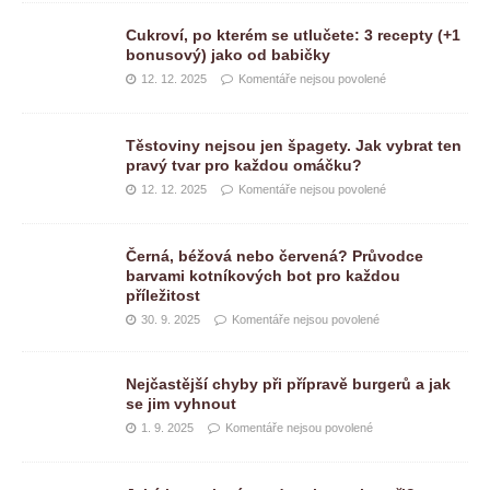
Cukroví, po kterém se utlučete: 3 recepty (+1
bonusový) jako od babičky
12. 12. 2025
Komentáře nejsou povolené
Těstoviny nejsou jen špagety. Jak vybrat ten
pravý tvar pro každou omáčku?
12. 12. 2025
Komentáře nejsou povolené
Černá, béžová nebo červená? Průvodce
barvami kotníkových bot pro každou
příležitost
30. 9. 2025
Komentáře nejsou povolené
Nejčastější chyby při přípravě burgerů a jak
se jim vyhnout
1. 9. 2025
Komentáře nejsou povolené