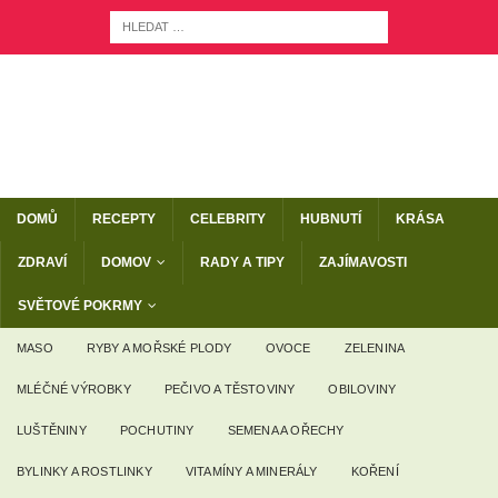
DOMŮ
RECEPTY
CELEBRITY
HUBNUTÍ
KRÁSA
ZDRAVÍ
DOMOV
RADY A TIPY
ZAJÍMAVOSTI
SVĚTOVÉ POKRMY
MASO
RYBY A MOŘSKÉ PLODY
OVOCE
ZELENINA
MLÉČNÉ VÝROBKY
PEČIVO A TĚSTOVINY
OBILOVINY
LUŠTĚNINY
POCHUTINY
SEMENA A OŘECHY
BYLINKY A ROSTLINKY
VITAMÍNY A MINERÁLY
KOŘENÍ