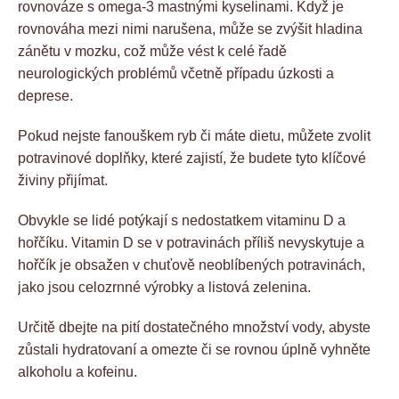
rovnováze s omega-3 mastnými kyselinami. Když je
rovnováha mezi nimi narušena, může se zvýšit hladina
zánětu v mozku, což může vést k celé řadě
neurologických problémů včetně případu úzkosti a
deprese.
Pokud nejste fanouškem ryb či máte dietu, můžete zvolit
potravinové doplňky, které zajistí, že budete tyto klíčové
živiny přijímat.
Obvykle se lidé potýkají s nedostatkem vitaminu D a
hořčíku. Vitamin D se v potravinách příliš nevyskytuje a
hořčík je obsažen v chuťově neoblíbených potravinách,
jako jsou celozrnné výrobky a listová zelenina.
Určitě dbejte na pití dostatečného množství vody, abyste
zůstali hydratovaní a omezte či se rovnou úplně vyhněte
alkoholu a kofeinu.