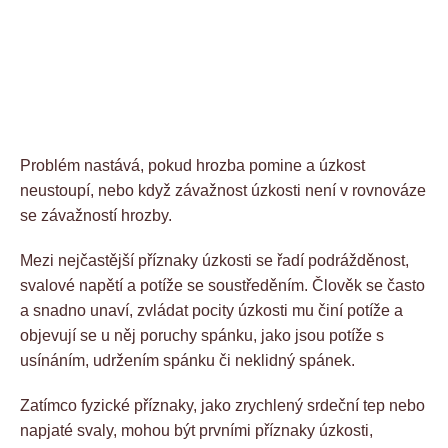
Problém nastává, pokud hrozba pomine a úzkost
neustoupí, nebo když závažnost úzkosti není v rovnováze
se závažností hrozby.
Mezi nejčastější příznaky úzkosti se řadí podrážděnost,
svalové napětí a potíže se soustředěním. Člověk se často
a snadno unaví, zvládat pocity úzkosti mu činí potíže a
objevují se u něj poruchy spánku, jako jsou potíže s
usínáním, udržením spánku či neklidný spánek.
Zatímco fyzické příznaky, jako zrychlený srdeční tep nebo
napjaté svaly, mohou být prvními příznaky úzkosti,