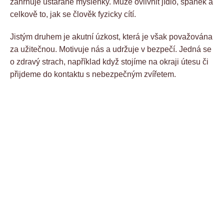
zahrnuje ustarané myšlenky. Může ovlivnit jídlo, spánek a
celkově to, jak se člověk fyzicky cítí.
Jistým druhem je akutní úzkost, která je však považována
za užitečnou. Motivuje nás a udržuje v bezpečí. Jedná se
o zdravý strach, například když stojíme na okraji útesu či
přijdeme do kontaktu s nebezpečným zvířetem.