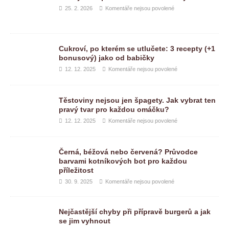
25. 2. 2026
Komentáře nejsou povolené
Cukroví, po kterém se utlučete: 3 recepty (+1
bonusový) jako od babičky
12. 12. 2025
Komentáře nejsou povolené
Těstoviny nejsou jen špagety. Jak vybrat ten
pravý tvar pro každou omáčku?
12. 12. 2025
Komentáře nejsou povolené
Černá, béžová nebo červená? Průvodce
barvami kotníkových bot pro každou
příležitost
30. 9. 2025
Komentáře nejsou povolené
Nejčastější chyby při přípravě burgerů a jak
se jim vyhnout