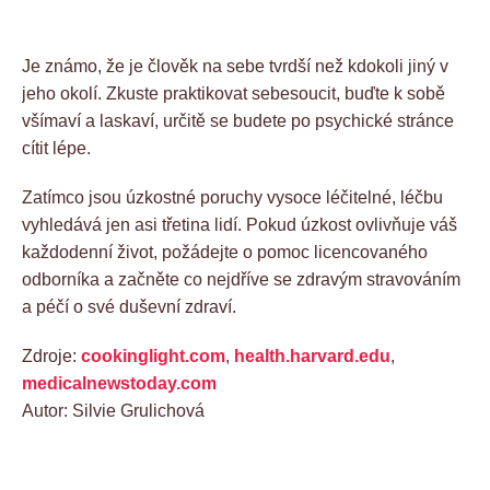
Je známo, že je člověk na sebe tvrdší než kdokoli jiný v
jeho okolí. Zkuste praktikovat sebesoucit, buďte k sobě
všímaví a laskaví, určitě se budete po psychické stránce
cítit lépe.
Zatímco jsou úzkostné poruchy vysoce léčitelné, léčbu
vyhledává jen asi třetina lidí. Pokud úzkost ovlivňuje váš
každodenní život, požádejte o pomoc licencovaného
odborníka a začněte co nejdříve se zdravým stravováním
a péčí o své duševní zdraví.
Zdroje:
cookinglight.com
,
health.harvard.edu
,
medicalnewstoday.com
Autor: Silvie Grulichová