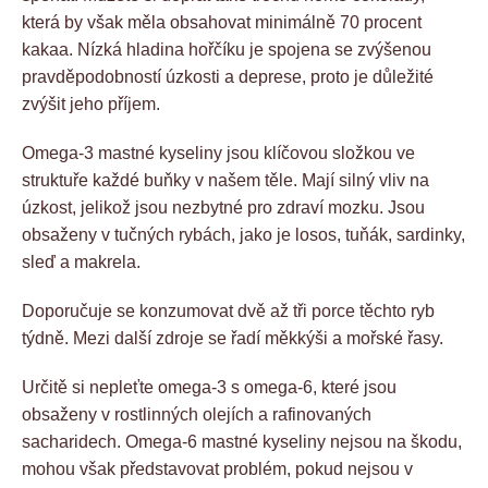
která by však měla obsahovat minimálně 70 procent
kakaa. Nízká hladina hořčíku je spojena se zvýšenou
pravděpodobností úzkosti a deprese, proto je důležité
zvýšit jeho příjem.
Omega-3 mastné kyseliny jsou klíčovou složkou ve
struktuře každé buňky v našem těle. Mají silný vliv na
úzkost, jelikož jsou nezbytné pro zdraví mozku. Jsou
obsaženy v tučných rybách, jako je losos, tuňák, sardinky,
sleď a makrela.
Doporučuje se konzumovat dvě až tři porce těchto ryb
týdně. Mezi další zdroje se řadí měkkýši a mořské řasy.
Určitě si nepleťte omega-3 s omega-6, které jsou
obsaženy v rostlinných olejích a rafinovaných
sacharidech. Omega-6 mastné kyseliny nejsou na škodu,
mohou však představovat problém, pokud nejsou v