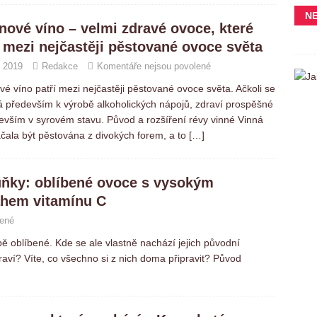
N
nové víno – velmi zdravé ovoce, které
í mezi nejčastěji pěstované ovoce světa
. 2019
Redakce
Komentáře nejsou povolené
é víno patří mezi nejčastěji pěstované ovoce světa. Ačkoli se
á především k výrobě alkoholických nápojů, zdraví prospěšné
evším v syrovém stavu. Původ a rozšíření révy vinné Vinná
čala být pěstována z divokých forem, a to
[…]
ňky: oblíbené ovoce s vysokým
hem vitamínu C
lené
 oblíbené. Kde se ale vlastně nachází jejich původní
aví? Víte, co všechno si z nich doma připravit? Původ