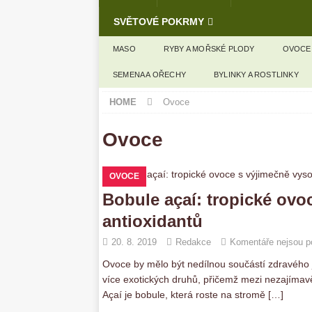
SVĚTOVÉ POKRMY
MASO
RYBY A MOŘSKÉ PLODY
OVOCE
SEMENA A OŘECHY
BYLINKY A ROSTLINKY
HOME
Ovoce
Ovoce
OVOCE
Bobule açaí: tropické ov
antioxidantů
20. 8. 2019
Redakce
Komentáře nejsou p
Ovoce by mělo být nedílnou součástí zdravého j
více exotických druhů, přičemž mezi nezajímavě
Açaí je bobule, která roste na stromě
[…]