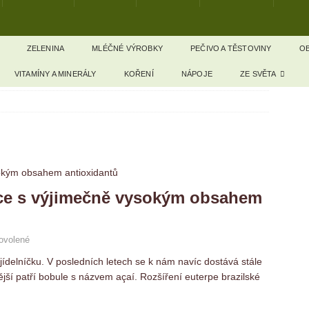
ZELENINA
MLÉČNÉ VÝROBKY
PEČIVO A TĚSTOVINY
OB
VITAMÍNY A MINERÁLY
KOŘENÍ
NÁPOJE
ZE SVĚTA
oce s výjimečně vysokým obsahem
ovolené
ídelníčku. V posledních letech se k nám navíc dostává stále
jší patří bobule s názvem açaí. Rozšíření euterpe brazilské