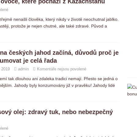
 ovoce, které pochází z Kazachstánu
olené
jmě nenašli člověka, který nikdy v životě neochutnal jablko.
ěji, protože je nejen chutné, ale také zdravé. Původ a
na českých jahod začíná, důvodů proč je
umovat je celá řada
. 2019
admin
Komentáře nejsou povolené
zemí tak dlouhou ani zdaleka tradici nemají. Přesto se jedná o
enějším. Jahody byly konzumovány již v pravěku! Jahody lidé
ový olej: zdravý tuk, nebo nebezpečný
olené