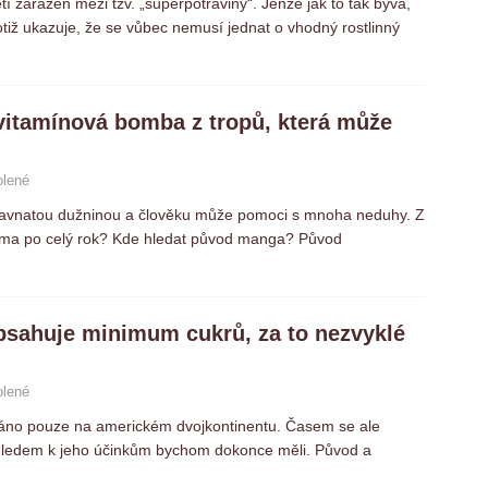
tí zařazen mezi tzv. „superpotraviny“. Jenže jak to tak bývá,
totiž ukazuje, že se vůbec nemusí jednat o vhodný rostlinný
itamínová bomba z tropů, která může
olené
šťavnatou dužninou a člověku může pomoci s mnoha neduhy. Z
doma po celý rok? Kde hledat původ manga? Původ
sahuje minimum cukrů, za to nezvyklé
olené
váno pouze na americkém dvojkontinentu. Časem se ale
 Vzhledem k jeho účinkům bychom dokonce měli. Původ a