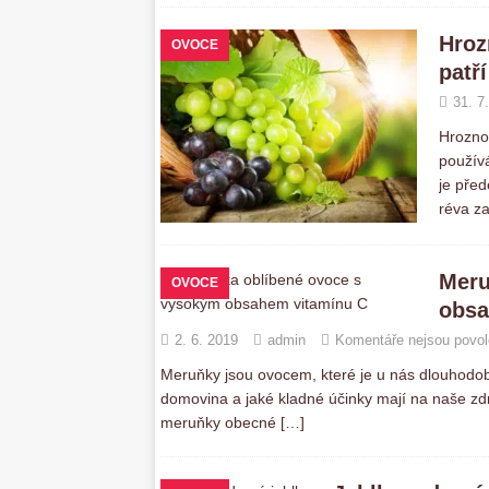
Hroz
OVOCE
patř
31. 7
Hroznov
použív
je před
réva za
Meru
OVOCE
obsa
2. 6. 2019
admin
Komentáře nejsou povo
Meruňky jsou ovocem, které je u nás dlouhodobě
domovina a jaké kladné účinky mají na naše zdr
meruňky obecné
[…]