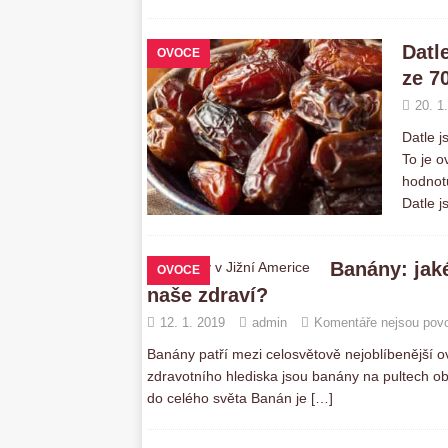
Datl
OVOCE
ze 7
20. 1
Datle j
To je o
hodnotu
Datle 
Banány: jaké
OVOCE
naše zdraví?
12. 1. 2019
admin
Komentáře nejsou pov
Banány patří mezi celosvětově nejoblíbenější o
zdravotního hlediska jsou banány na pultech 
do celého světa Banán je
[…]