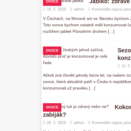
Jablko: zdravé
OVOCE
18. 5. 2019
admin
Komentáře nejsou pov
V Čechách, na Moravě ani ve Slezsku bychom zře
Toto ovoce bychom ostatně měli konzumovat čast
rozšíření jablek Původním druhem
[…]
Sezo
OVOCE
konz
13. 5
Ačkoli zná člověk jahody tisíce let, na našem ú
ovoce, které aktuálně patří v Česku k nejoblíb
konzumovali už pravěku
[…]
Kokos
OVOCE
zabiják?
26. 2. 2019
admin
Komentáře nejsou pov