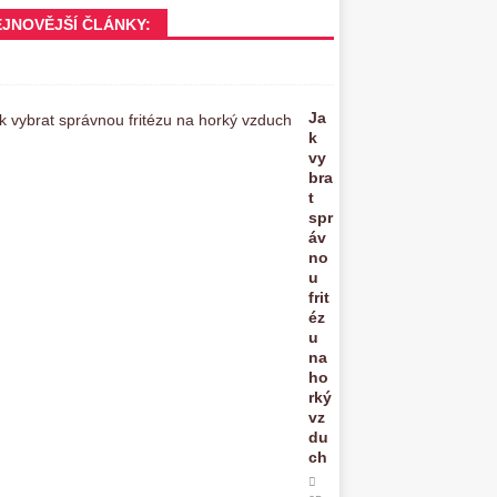
EJNOVĚJŠÍ ČLÁNKY:
Ja
k
vy
bra
t
spr
áv
no
u
frit
éz
u
na
ho
rký
vz
du
ch