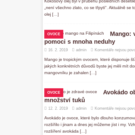
Kokosový olej byl v průběhu posledních desetile
„není všechno zlato, co se třpytí“. Aktuálně se 
olej
[…]
Mango: v
OVOCE
pomoci s mnoha neduhy
16. 2. 2019
admin
Komentáře nejsou pov
Mango je tropickým ovocem, které disponuje 
jakých konkrétních důvodů byste jej měli mít 
mangovníku je zahalen
[…]
Avokádo ob
OVOCE
množství tuků
12. 2. 2019
admin
Komentáře nejsou pov
Avokádo je ovoce, které bylo dlouho konzumo
rozšířilo i jinam a dnes jej můžeme jíst i my.
rozšíření avokáda
[…]