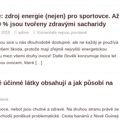
e: zdroj energie (nejen) pro sportovce. Až
0 % jsou tvořeny zdravými sacharidy
. 2019
admin
Komentáře nejsou povolené
sou sice u nás dlouhodobě dostupné, ale ne každý je používá.
všem škoda, protože mají zřejmě nejvyšší energetickou
 mezi všemi druhy ovoce! Datle člověk konzumuje tisíce let
jsou ovocem, které
[…]
 účinné látky obsahují a jak působí na
olené
voce, neboť jsou chutné a zdravé. Na druhou stranu právě ze
obchodů poněkud problematické. Cesta banánů z Nové Guineji