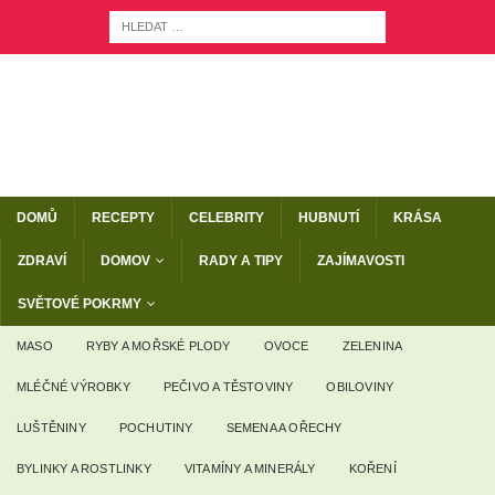
DOMŮ
RECEPTY
CELEBRITY
HUBNUTÍ
KRÁSA
ZDRAVÍ
DOMOV
RADY A TIPY
ZAJÍMAVOSTI
SVĚTOVÉ POKRMY
MASO
RYBY A MOŘSKÉ PLODY
OVOCE
ZELENINA
MLÉČNÉ VÝROBKY
PEČIVO A TĚSTOVINY
OBILOVINY
LUŠTĚNINY
POCHUTINY
SEMENA A OŘECHY
BYLINKY A ROSTLINKY
VITAMÍNY A MINERÁLY
KOŘENÍ