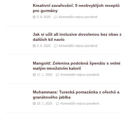
Kreativní zavařování: 5 neobvyklých receptů
pro gurmány
3. 8. 2025
Komentáře nejsou povolené
Jak si užít all inclusive dovolenou bez obav z
dalších kil navíc
6. 6. 2025
Komentáře nejsou povolené
Mangold: Zelenina podobná špenátu s velmi
malým množstvím kalorií
17. 1. 2025
Komentáře nejsou povolené
Muhammara: Turecká pomazánka z ořechů a
granátového jablka
15. 1. 2025
Komentáře nejsou povolené