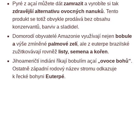
Pyré z açaí můžete dát
zamrazit
a vyrobíte si tak
zdravější alternativu ovocných nanuků
. Tento
produkt se totiž obvykle prodává bez obsahu
konzervantů, barviv a sladidel.
Domorodí obyvatelé Amazonie využívají nejen
bobule
a
výše zmíněné
palmové zelí
, ale z euterpe brazilské
zužitkovávají rovněž
listy, semena a kořen
.
Jihoameričtí indiáni říkají bobulím açaí
„ovoce bohů“
.
Ostatně západní rodový název stromu odkazuje
k řecké bohyni
Euterpé
.