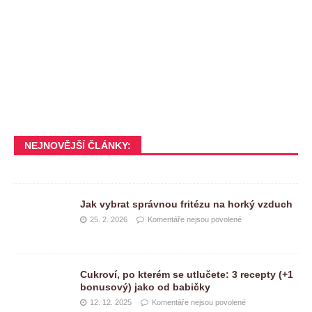
NEJNOVĚJŠÍ ČLÁNKY:
Jak vybrat správnou fritézu na horký vzduch
25. 2. 2026
Komentáře nejsou povolené
Cukroví, po kterém se utlučete: 3 recepty (+1
bonusový) jako od babičky
12. 12. 2025
Komentáře nejsou povolené