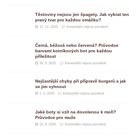
Těstoviny nejsou jen špagety. Jak vybrat ten
pravý tvar pro každou omáčku?
12. 12. 2025
Komentáře nejsou povolené
Černá, béžová nebo červená? Průvodce
barvami kotníkových bot pro každou
příležitost
30. 9. 2025
Komentáře nejsou povolené
Nejčastější chyby při přípravě burgerů a jak
se jim vyhnout
1. 9. 2025
Komentáře nejsou povolené
Jaké boty si vzít na dovolenou k moři?
Průvodce pro muže
13. 8. 2025
Komentáře nejsou povolené