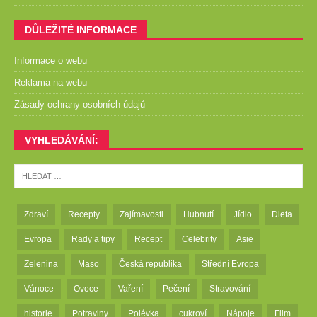
DŮLEŽITÉ INFORMACE
Informace o webu
Reklama na webu
Zásady ochrany osobních údajů
VYHLEDÁVÁNÍ:
Zdraví
Recepty
Zajímavosti
Hubnutí
Jídlo
Dieta
Evropa
Rady a tipy
Recept
Celebrity
Asie
Zelenina
Maso
Česká republika
Střední Evropa
Vánoce
Ovoce
Vaření
Pečení
Stravování
historie
Potraviny
Polévka
cukroví
Nápoje
Film