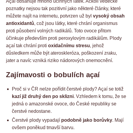
Açaí obsahuje mnoho účinných látek. Ačkoli vědecké
poznatky nejsou tak pozitivní jako některé články, které
můžete najít na internetu, potvrzen už byl
vysoký obsah
antioxidantů
, což jsou látky, které chrání organismus
proti působení volných radikálů. Toto ovoce přitom
účinkuje především proti peroxylovým radikálům. Plody
açaí tak chrání proti
oxidačnímu stresu
, jehož
důsledkem může být ateroskleróza, poškození zraku,
jater a navíc vzniká riziko nádorových onemocnění.
Zajímavosti o bobulích açaí
Proč si v ČR nelze pořídit čerstvé plody? Açaí se totiž
kazí již druhý den po sklizni
. Vzhledem k tomu, že se
jedná o amazonské ovoce, do České republiky se
čerstvé nedostane.
Čerstvé plody vypadají
podobně jako borůvky
. Mají
ovšem poněkud tmavší barvu.