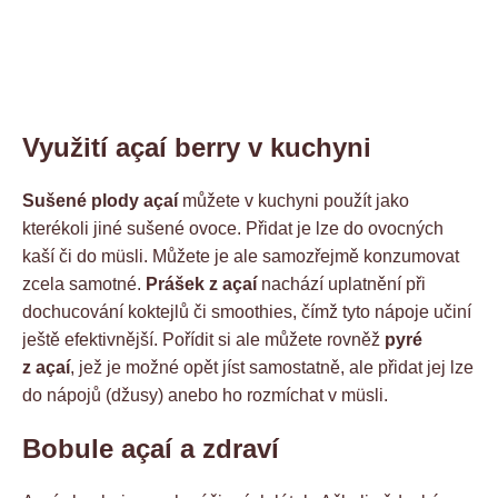
Využití açaí berry v kuchyni
Sušené plody açaí
můžete v kuchyni použít jako
kterékoli jiné sušené ovoce. Přidat je lze do ovocných
kaší či do müsli. Můžete je ale samozřejmě konzumovat
zcela samotné.
Prášek z açaí
nachází uplatnění při
dochucování koktejlů či smoothies, čímž tyto nápoje učiní
ještě efektivnější. Pořídit si ale můžete rovněž
pyré
z açaí
, jež je možné opět jíst samostatně, ale přidat jej lze
do nápojů (džusy) anebo ho rozmíchat v müsli.
Bobule açaí a zdraví