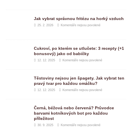
Jak vybrat správnou fritézu na horký vzduch
25. 2. 2026
Komentáře nejsou povolené
Cukroví, po kterém se utlučete: 3 recepty (+1
bonusový) jako od babičky
12. 12. 2025
Komentáře nejsou povolené
Těstoviny nejsou jen špagety. Jak vybrat ten
pravý tvar pro každou omáčku?
12. 12. 2025
Komentáře nejsou povolené
Černá, béžová nebo červená? Průvodce
barvami kotníkových bot pro každou
příležitost
30. 9. 2025
Komentáře nejsou povolené