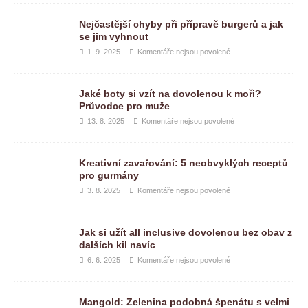
Nejčastější chyby při přípravě burgerů a jak
se jim vyhnout
1. 9. 2025
Komentáře nejsou povolené
Jaké boty si vzít na dovolenou k moři?
Průvodce pro muže
13. 8. 2025
Komentáře nejsou povolené
Kreativní zavařování: 5 neobvyklých receptů
pro gurmány
3. 8. 2025
Komentáře nejsou povolené
Jak si užít all inclusive dovolenou bez obav z
dalších kil navíc
6. 6. 2025
Komentáře nejsou povolené
Mangold: Zelenina podobná špenátu s velmi