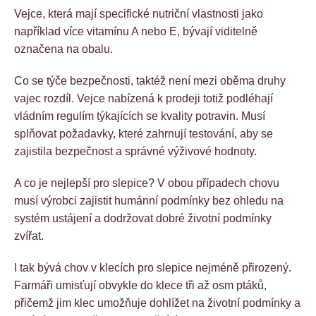
Vejce, která mají specifické nutriční vlastnosti jako
například více vitamínu A nebo E, bývají viditelně
označena na obalu.
Co se týče bezpečnosti, taktéž není mezi oběma druhy
vajec rozdíl. Vejce nabízená k prodeji totiž podléhají
vládním regulím týkajících se kvality potravin. Musí
splňovat požadavky, které zahrnují testování, aby se
zajistila bezpečnost a správné výživové hodnoty.
A co je nejlepší pro slepice? V obou případech chovu
musí výrobci zajistit humánní podmínky bez ohledu na
systém ustájení a dodržovat dobré životní podmínky
zvířat.
I tak bývá chov v klecích pro slepice nejméně přirozený.
Farmáři umisťují obvykle do klece tři až osm ptáků,
přičemž jim klec umožňuje dohlížet na životní podmínky a