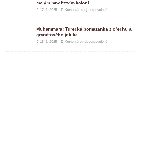
malým množstvím kalorií
17. 1. 2025
Komentáře nejsou povolené
Muhammara: Turecká pomazánka z ořechů a
granátového jablka
15. 1. 2025
Komentáře nejsou povolené