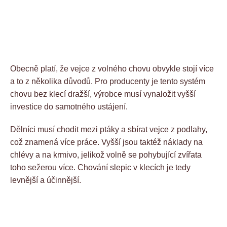
Obecně platí, že vejce z volného chovu obvykle stojí více
a to z několika důvodů. Pro producenty je tento systém
chovu bez klecí dražší, výrobce musí vynaložit vyšší
investice do samotného ustájení.
Dělníci musí chodit mezi ptáky a sbírat vejce z podlahy,
což znamená více práce. Vyšší jsou taktéž náklady na
chlévy a na krmivo, jelikož volně se pohybující zvířata
toho sežerou více. Chování slepic v klecích je tedy
levnější a účinnější.