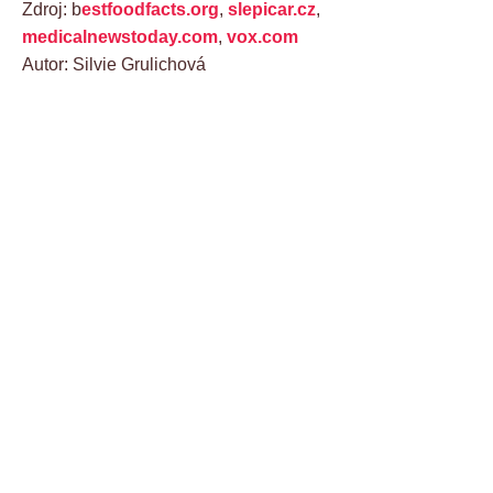
Zdroj: b
estfoodfacts.org
,
slepicar.cz
,
medicalnewstoday.com
,
vox.com
Autor: Silvie Grulichová