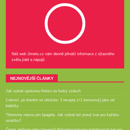
Náš web Jimeto.cz vám denně přináší informace z úžasného
světa jídel a nápojů.
NEJNOVĚJŠÍ ČLÁNKY
Jak vybrat správnou fritézu na horký vzduch
Cukroví, po kterém se utlučete: 3 recepty (+1 bonusový) jako od
babičky
Těstoviny nejsou jen špagety. Jak vybrat ten pravý tvar pro každou
omáčku?
Černá, béžová nebo červená? Průvodce barvami kotníkových bot pro