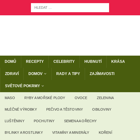
DOMŮ
RECEPTY
CELEBRITY
HUBNUTÍ
KRÁSA
ZDRAVÍ
DOMOV
RADY A TIPY
ZAJÍMAVOSTI
SVĚTOVÉ POKRMY
MASO
RYBY A MOŘSKÉ PLODY
OVOCE
ZELENINA
MLÉČNÉ VÝROBKY
PEČIVO A TĚSTOVINY
OBILOVINY
LUŠTĚNINY
POCHUTINY
SEMENA A OŘECHY
BYLINKY A ROSTLINKY
VITAMÍNY A MINERÁLY
KOŘENÍ