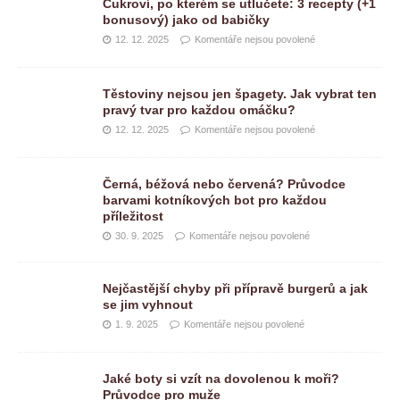
Cukroví, po kterém se utlučete: 3 recepty (+1
bonusový) jako od babičky
12. 12. 2025
Komentáře nejsou povolené
Těstoviny nejsou jen špagety. Jak vybrat ten
pravý tvar pro každou omáčku?
12. 12. 2025
Komentáře nejsou povolené
Černá, béžová nebo červená? Průvodce
barvami kotníkových bot pro každou
příležitost
30. 9. 2025
Komentáře nejsou povolené
Nejčastější chyby při přípravě burgerů a jak
se jim vyhnout
1. 9. 2025
Komentáře nejsou povolené
Jaké boty si vzít na dovolenou k moři?
Průvodce pro muže