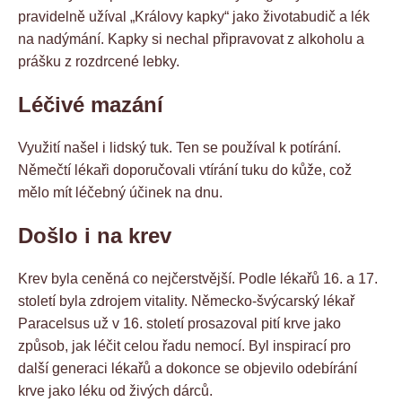
pravidelně užíval „Královy kapky“ jako životabudič a lék
na nadýmání. Kapky si nechal připravovat z alkoholu a
prášku z rozdrcené lebky.
Léčivé mazání
Využití našel i lidský tuk. Ten se používal k potírání.
Němečtí lékaři doporučovali vtírání tuku do kůže, což
mělo mít léčebný účinek na dnu.
Došlo i na krev
Krev byla ceněná co nejčerstvější. Podle lékařů 16. a 17.
století byla zdrojem vitality. Německo-švýcarský lékař
Paracelsus už v 16. století prosazoval pití krve jako
způsob, jak léčit celou řadu nemocí. Byl inspirací pro
další generaci lékařů a dokonce se objevilo odebírání
krve jako léku od živých dárců.