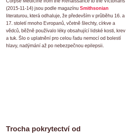
Corpse Medicine from the Renaissance to the Victorians
(2015-11-14) jsou podle magazínu
Smithsonian
literaturou, která odhaluje, že především v průběhu 16. a
17. století mnoho Evropanů, včetně šlechty, církve a
vědců, běžně používalo léky obsahující lidské kosti, krev
a tuk. Šlo o uplatnění pro celou řadu nemocí od bolestí
hlavy, nadýmání až po nebezpečnou epilepsii.
Trocha pokrytectví od