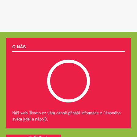
O NÁS
Náš web Jimeto.cz vám denně přináší informace z úžasného
světa jídel a nápojů.