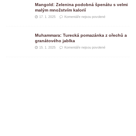
Mangold: Zelenina podobná špenátu s velmi
malým množstvím kalorií
17. 1. 2025
Komentáře nejsou povolené
Muhammara: Turecká pomazánka z ořechů a
granátového jablka
15. 1. 2025
Komentáře nejsou povolené