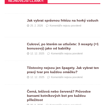
NEJNOVĚJŠÍ ČLÁNKY:
Jak vybrat správnou fritézu na horký vzduch
25. 2. 2026
Komentáře nejsou povolené
Cukroví, po kterém se utlučete: 3 recepty (+1
bonusový) jako od babičky
12. 12. 2025
Komentáře nejsou povolené
Těstoviny nejsou jen špagety. Jak vybrat ten
pravý tvar pro každou omáčku?
12. 12. 2025
Komentáře nejsou povolené
Černá, béžová nebo červená? Průvodce
barvami kotníkových bot pro každou
příležitost
30. 9. 2025
Komentáře nejsou povolené