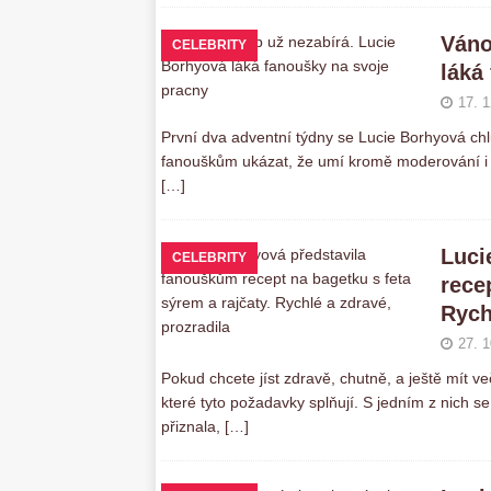
Váno
CELEBRITY
láká
17. 1
První dva adventní týdny se Lucie Borhyová ch
fanouškům ukázat, že umí kromě moderování i zpív
[…]
Luci
CELEBRITY
rece
Rych
27. 1
Pokud chcete jíst zdravě, chutně, a ještě mít ve
které tyto požadavky splňují. S jedním z nich s
přiznala,
[…]