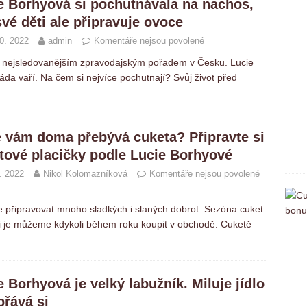
e Borhyová si pochutnávala na nachos,
své děti ale připravuje ovoce
0. 2022
admin
Komentáře nejsou povolené
ází nejsledovanějším zpravodajským pořadem v Česku. Lucie
áda vaří. Na čem si nejvíce pochutnají? Svůj život před
e vám doma přebývá cuketa? Připravte si
tové placičky podle Lucie Borhyové
. 2022
Nikol Kolomazníková
Komentáře nejsou povolené
e připravovat mnoho sladkých i slaných dobrot. Sezóna cuket
 si je můžeme kdykoli během roku koupit v obchodě. Cuketě
e Borhyová je velký labužník. Miluje jídlo
přává si