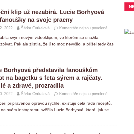
N
ční klip už nezabírá. Lucie Borhyová
 fanoušky na svoje pracny
2. 2022
Šárka Cvrkalová
Komentáře nejsou povolené
lubila svým novým videoklipem, ve kterém se snažila
at. Pak ale zjistila, že jí to moc nevyšlo, a přišel tedy čas
e Borhyová představila fanouškům
pt na bagetku s feta sýrem a rajčaty.
lé a zdravé, prozradila
0. 2022
Šárka Cvrkalová
Komentáře nejsou povolené
čeři připravenou opravdu rychle, existuje celá řada receptů,
e na svém instagramu svěřila Lucie Borhyová, která, jak se