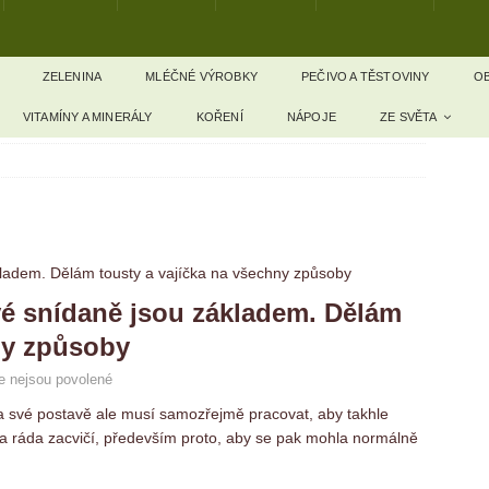
ZELENINA
MLÉČNÉ VÝROBKY
PEČIVO A TĚSTOVINY
OB
VITAMÍNY A MINERÁLY
KOŘENÍ
NÁPOJE
ZE SVĚTA
é snídaně jsou základem. Dělám
ny způsoby
 nejsou povolené
Na své postavě ale musí samozřejmě pracovat, aby takhle
o a ráda zacvičí, především proto, aby se pak mohla normálně