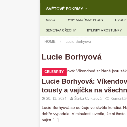
SVĚTOVÉ POKRMY
MASO
RYBY A MOŘSKÉ PLODY
OVOCE
SEMENA A OŘECHY
BYLINKY A ROSTLINKY
HOME
Lucie Borhyová
Lucie Borhyová
CELEBRITY
Lucie Borhyová: Víkendov
tousty a vajíčka na všech
20. 11. 2024
Šárka Cvrkalová
Komentáře
Lucie Borhyová se udržuje ve skvělé kondici. 
dobře vypadala. V minulosti uvedla, že si čast
najíst
[…]