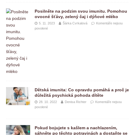
Posilněte na podzim svou imunitu. Pomohou
ovocné šťávy, zelený čaj i dýňové mléko
5. 11. 2023
Šárka Cvrkalová
Komentáře nejsou
povolené
Dětská imunita: Co opravdu pomáhá a proč je
důležitá psychická pohoda dítěte
28. 10. 2022
Denisa Richter
Komentáře nejsou
povolené
Pokud bojujete s kašlem a nachlazením,
sáhněte po těchto potravinách a dostaňte se