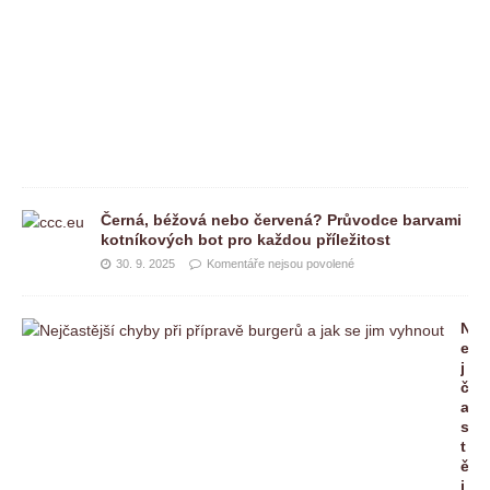
p
o
v
o
l
e
n
é
Černá, béžová nebo červená? Průvodce barvami
kotníkových bot pro každou příležitost
30. 9. 2025
Komentáře nejsou povolené
N
e
j
č
a
s
t
ě
j