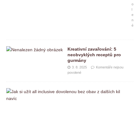
o
l
e
n
é
Kreativní zavařování: 5
neobvyklých receptů pro
gurmány
3. 8. 2025
Komentáře nejsou
povolené
J
a
k
s
i
u
ž
í
t