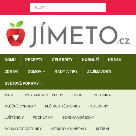
DOMŮ
RECEPTY
CELEBRITY
HUBNUTÍ
KRÁSA
ZDRAVÍ
DOMOV
RADY A TIPY
ZAJÍMAVOSTI
SVĚTOVÉ POKRMY
MASO
RYBY A MOŘSKÉ PLODY
OVOCE
ZELENINA
MLÉČNÉ VÝROBKY
PEČIVO A TĚSTOVINY
OBILOVINY
LUŠTĚNINY
POCHUTINY
SEMENA A OŘECHY
BYLINKY A ROSTLINKY
VITAMÍNY A MINERÁLY
KOŘENÍ