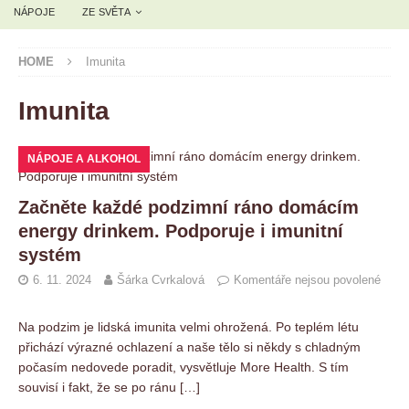
NÁPOJE
ZE SVĚTA
HOME
Imunita
Imunita
NÁPOJE A ALKOHOL
Začněte každé podzimní ráno domácím
energy drinkem. Podporuje i imunitní
systém
6. 11. 2024
Šárka Cvrkalová
Komentáře nejsou povolené
Na podzim je lidská imunita velmi ohrožená. Po teplém létu
přichází výrazné ochlazení a naše tělo si někdy s chladným
počasím nedovede poradit, vysvětluje More Health. S tím
souvisí i fakt, že se po ránu
[…]