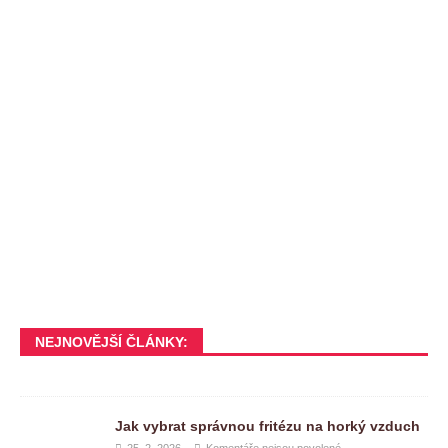
NEJNOVĚJŠÍ ČLÁNKY:
Jak vybrat správnou fritézu na horký vzduch
25. 2. 2026
Komentáře nejsou povolené