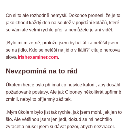
On si to ale rozhodně nemyslí. Dokonce pronesl, že je to
jako chodit každý den na soutěž v pojídání koláčů, které
se vám ale velmi rychle přejí a nemůžete je ani vidět.
„Bylo mi mizerně, protože jsem byl v Itálii a netěšil jsem
se na jídlo. Kdo se netěší na jídlo v Itálii?“ cituje hercova
slova
irishexaminer.com
.
Nevzpomíná na to rád
Úkolem herce bylo přijímat co nejvíce kalorií, aby dosáhl
požadované postavy. Ale jak Clooney několikrát upřímně
zmínil, nebyl to příjemný zážitek.
„Mým úkolem bylo jíst tak rychle, jak jsem mohl, jak jen to
šlo. Ale většinou jsem jen jedl, dokud se mi nechtělo
zvracet a musel jsem si dávat pozor, abych nezvracel.