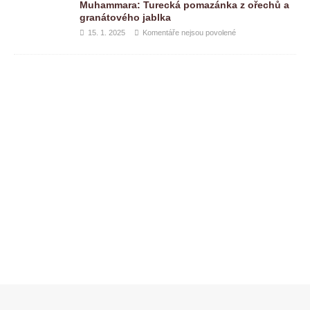
Muhammara: Turecká pomazánka z ořechů a
granátového jablka
15. 1. 2025
Komentáře nejsou povolené