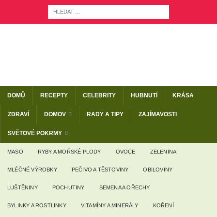
DOMŮ
RECEPTY
CELEBRITY
HUBNUTÍ
KRÁSA
ZDRAVÍ
DOMOV
RADY A TIPY
ZAJÍMAVOSTI
SVĚTOVÉ POKRMY
MASO
RYBY A MOŘSKÉ PLODY
OVOCE
ZELENINA
MLÉČNÉ VÝROBKY
PEČIVO A TĚSTOVINY
OBILOVINY
LUŠTĚNINY
POCHUTINY
SEMENA A OŘECHY
BYLINKY A ROSTLINKY
VITAMÍNY A MINERÁLY
KOŘENÍ