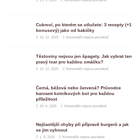
Cukroví, po kterém se utlučete: 3 recepty (+1
bonusový) jako od babičky
12. 12. 2025
Komentáře nejsou povolené
Těstoviny nejsou jen špagety. Jak vybrat ten
pravý tvar pro každou omáčku?
12. 12. 2025
Komentáře nejsou povolené
Černá, béžová nebo červená? Průvodce
barvami kotníkových bot pro každou
příležitost
30. 9. 2025
Komentáře nejsou povolené
Nejčastější chyby při přípravě burgerů a jak
se jim vyhnout
1. 9. 2025
Komentáře nejsou povolené