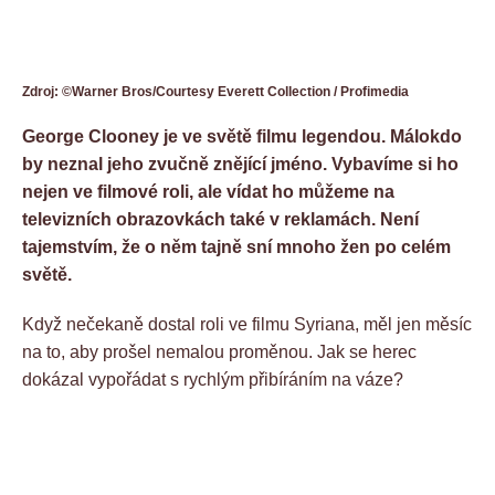
Zdroj: ©Warner Bros/Courtesy Everett Collection / Profimedia
George Clooney je ve světě filmu legendou. Málokdo
by neznal jeho zvučně znějící jméno. Vybavíme si ho
nejen ve filmové roli, ale vídat ho můžeme na
televizních obrazovkách také v reklamách. Není
tajemstvím, že o něm tajně sní mnoho žen po celém
světě.
Když nečekaně dostal roli ve filmu Syriana, měl jen měsíc
na to, aby prošel nemalou proměnou. Jak se herec
dokázal vypořádat s rychlým přibíráním na váze?