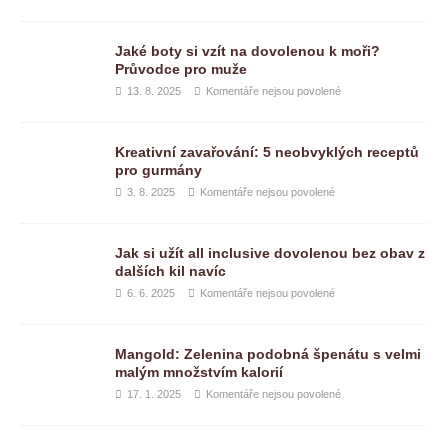
Jaké boty si vzít na dovolenou k moři?
Průvodce pro muže
13. 8. 2025
Komentáře nejsou povolené
Kreativní zavařování: 5 neobvyklých receptů
pro gurmány
3. 8. 2025
Komentáře nejsou povolené
Jak si užít all inclusive dovolenou bez obav z
dalších kil navíc
6. 6. 2025
Komentáře nejsou povolené
Mangold: Zelenina podobná špenátu s velmi
malým množstvím kalorií
17. 1. 2025
Komentáře nejsou povolené