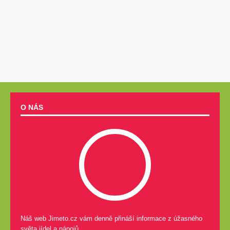
O NÁS
Náš web Jimeto.cz vám denně přináší informace z úžasného
světa jídel a nápojů.