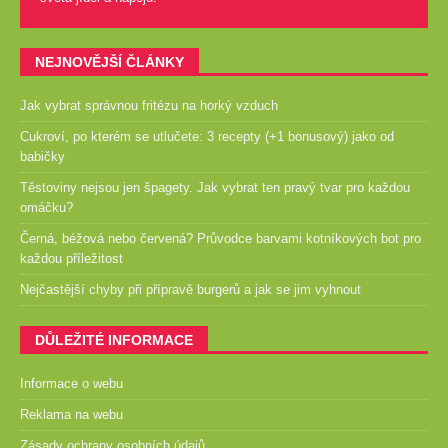
NEJNOVĚJŠÍ ČLÁNKY
Jak vybrat správnou fritézu na horký vzduch
Cukroví, po kterém se utlučete: 3 recepty (+1 bonusový) jako od
babičky
Těstoviny nejsou jen špagety. Jak vybrat ten pravý tvar pro každou
omáčku?
Černá, béžová nebo červená? Průvodce barvami kotníkových bot pro
každou příležitost
Nejčastější chyby při přípravě burgerů a jak se jim vyhnout
DŮLEŽITÉ INFORMACE
Informace o webu
Reklama na webu
Zásady ochrany osobních údajů