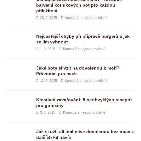
barvami kotníkových bot pro každou
příležitost
30. 9. 2025
Komentáře nejsou povolené
Nejčastější chyby při přípravě burgerů a jak
se jim vyhnout
1. 9. 2025
Komentáře nejsou povolené
Jaké boty si vzít na dovolenou k moři?
Průvodce pro muže
13. 8. 2025
Komentáře nejsou povolené
Kreativní zavařování: 5 neobvyklých receptů
pro gurmány
3. 8. 2025
Komentáře nejsou povolené
Jak si užít all inclusive dovolenou bez obav z
dalších kil navíc