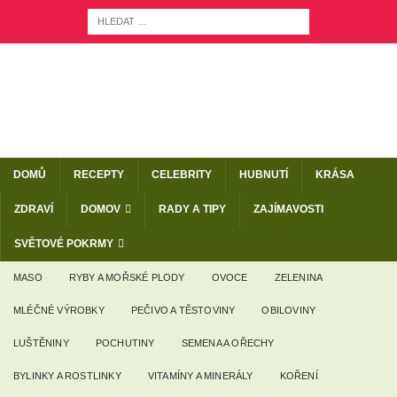
DOMŮ
RECEPTY
CELEBRITY
HUBNUTÍ
KRÁSA
ZDRAVÍ
DOMOV
RADY A TIPY
ZAJÍMAVOSTI
SVĚTOVÉ POKRMY
MASO
RYBY A MOŘSKÉ PLODY
OVOCE
ZELENINA
MLÉČNÉ VÝROBKY
PEČIVO A TĚSTOVINY
OBILOVINY
LUŠTĚNINY
POCHUTINY
SEMENA A OŘECHY
BYLINKY A ROSTLINKY
VITAMÍNY A MINERÁLY
KOŘENÍ