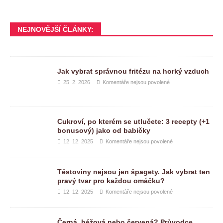
NEJNOVĚJŠÍ ČLÁNKY:
Jak vybrat správnou fritézu na horký vzduch
25. 2. 2026
Komentáře nejsou povolené
Cukroví, po kterém se utlučete: 3 recepty (+1
bonusový) jako od babičky
12. 12. 2025
Komentáře nejsou povolené
Těstoviny nejsou jen špagety. Jak vybrat ten
pravý tvar pro každou omáčku?
12. 12. 2025
Komentáře nejsou povolené
Černá, béžová nebo červená? Průvodce