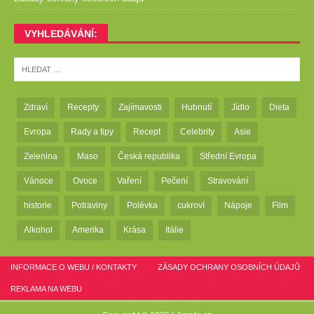
VYHLEDÁVÁNÍ:
Zdraví
Recepty
Zajímavosti
Hubnutí
Jídlo
Dieta
Evropa
Rady a tipy
Recept
Celebrity
Asie
Zelenina
Maso
Česká republika
Střední Evropa
Vánoce
Ovoce
Vaření
Pečení
Stravování
historie
Potraviny
Polévka
cukroví
Nápoje
Film
Alkohol
Amerika
Krása
Itálie
INFORMACE O WEBU / KONTAKTY
ZÁSADY OCHRANY OSOBNÍCH ÚDAJŮ
REKLAMA NA WEBU