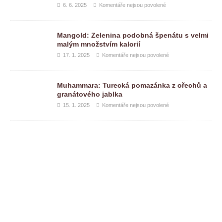
6. 6. 2025
Komentáře nejsou povolené
Mangold: Zelenina podobná špenátu s velmi
malým množstvím kalorií
17. 1. 2025
Komentáře nejsou povolené
Muhammara: Turecká pomazánka z ořechů a
granátového jablka
15. 1. 2025
Komentáře nejsou povolené