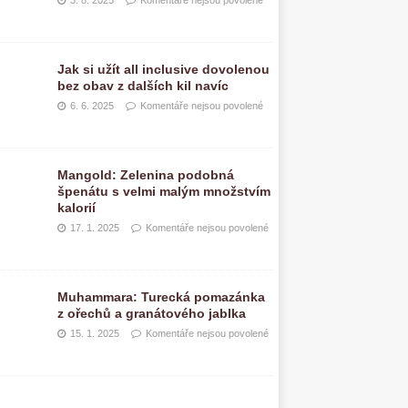
3. 8. 2025
Komentáře nejsou povolené
Jak si užít all inclusive dovolenou
bez obav z dalších kil navíc
6. 6. 2025
Komentáře nejsou povolené
Mangold: Zelenina podobná
špenátu s velmi malým množstvím
kalorií
17. 1. 2025
Komentáře nejsou povolené
Muhammara: Turecká pomazánka
z ořechů a granátového jablka
15. 1. 2025
Komentáře nejsou povolené