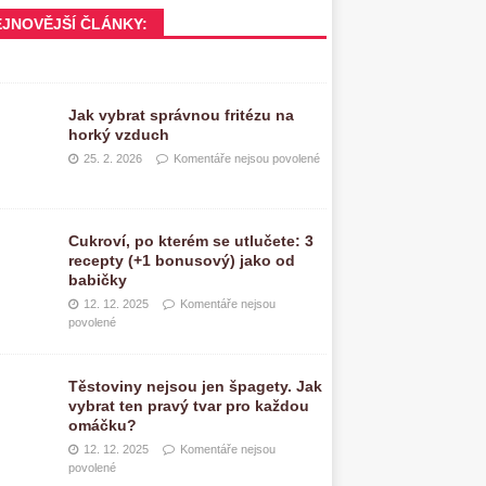
EJNOVĚJŠÍ ČLÁNKY:
Jak vybrat správnou fritézu na
horký vzduch
25. 2. 2026
Komentáře nejsou povolené
Cukroví, po kterém se utlučete: 3
recepty (+1 bonusový) jako od
babičky
12. 12. 2025
Komentáře nejsou
povolené
Těstoviny nejsou jen špagety. Jak
vybrat ten pravý tvar pro každou
omáčku?
12. 12. 2025
Komentáře nejsou
povolené