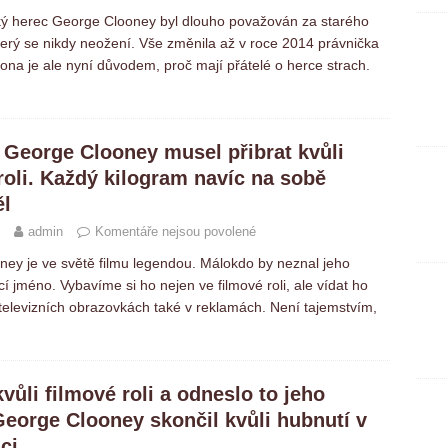
ký herec George Clooney byl dlouho považován za starého
erý se nikdy neožení. Vše změnila až v roce 2014 právnička
ona je ale nyní důvodem, proč mají přátelé o herce strach.
 George Clooney musel přibrat kvůli
roli. Každý kilogram navíc na sobě
ěl
admin
Komentáře nejsou povolené
ey je ve světě filmu legendou. Málokdo by neznal jeho
cí jméno. Vybavíme si ho nejen ve filmové roli, ale vídat ho
levizních obrazovkách také v reklamách. Není tajemstvím,
vůli filmové roli a odneslo to jeho
George Clooney skončil kvůli hubnutí v
ci