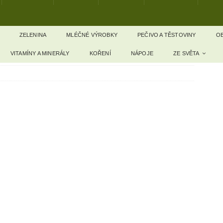
ZELENINA
MLÉČNÉ VÝROBKY
PEČIVO A TĚSTOVINY
OB
VITAMÍNY A MINERÁLY
KOŘENÍ
NÁPOJE
ZE SVĚTA