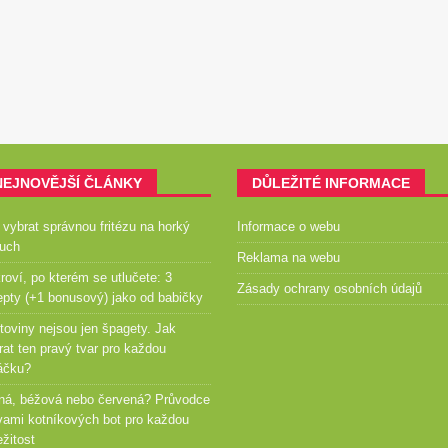
NEJNOVĚJŠÍ ČLÁNKY
DŮLEŽITÉ INFORMACE
 vybrat správnou fritézu na horký
Informace o webu
uch
Reklama na webu
roví, po kterém se utlučete: 3
Zásady ochrany osobních údajů
epty (+1 bonusový) jako od babičky
toviny nejsou jen špagety. Jak
rat ten pravý tvar pro každou
áčku?
ná, béžová nebo červená? Průvodce
vami kotníkových bot pro každou
ežitost