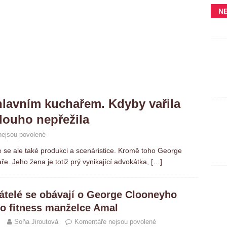
N
lavním kuchařem. Kdyby vařila
dlouho nepřežila
ejsou povolené
uje se ale také produkci a scenáristice. Kromě toho George
e. Jeho žena je totiž prý vynikající advokátka,
[…]
řátelé se obávají o George Clooneyho
ho fitness manželce Amal
Soňa Jiroutová
Komentáře nejsou povolené