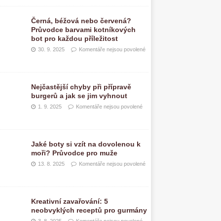
Černá, béžová nebo červená?
Průvodce barvami kotníkových
bot pro každou příležitost
30. 9. 2025
Komentáře nejsou povolené
Nejčastější chyby při přípravě
burgerů a jak se jim vyhnout
1. 9. 2025
Komentáře nejsou povolené
Jaké boty si vzít na dovolenou k
moři? Průvodce pro muže
13. 8. 2025
Komentáře nejsou povolené
Kreativní zavařování: 5
neobvyklých receptů pro gurmány