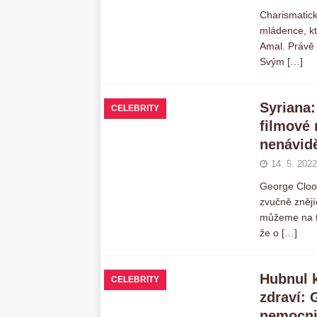
Charismatic
mládence, kt
Amal. Právě 
Svým
[…]
Syriana:
CELEBRITY
filmové 
nenávid
14. 5. 2022
George Cloon
zvučně znějí
můžeme na te
že o
[…]
Hubnul k
CELEBRITY
zdraví: 
nemocni