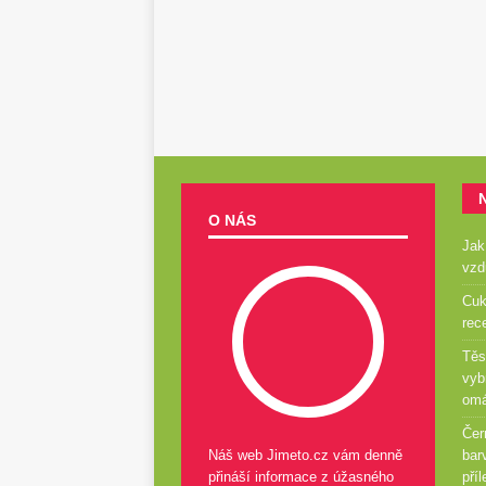
O NÁS
Jak
vzd
Cuk
rec
Těs
vyb
om
Čer
Náš web Jimeto.cz vám denně
bar
přináší informace z úžasného
příl