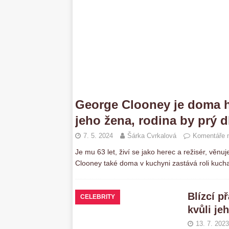
George Clooney je doma h
jeho žena, rodina by prý 
7. 5. 2024
Šárka Cvrkalová
Komentáře n
Je mu 63 let, živí se jako herec a režisér, věn
Clooney také doma v kuchyni zastává roli kuchař
Blízcí p
CELEBRITY
kvůli je
13. 7. 2023