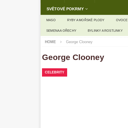
SVĚTOVÉ POKRMY
MASO
RYBY A MOŘSKÉ PLODY
OVOCE
SEMENA A OŘECHY
BYLINKY A ROSTLINKY
HOME
George Clooney
George Clooney
CELEBRITY