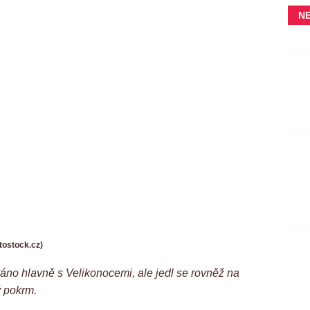
N
tostock.cz)
ováno hlavně s Velikonocemi, ale jedl se rovněž na
ý pokrm.