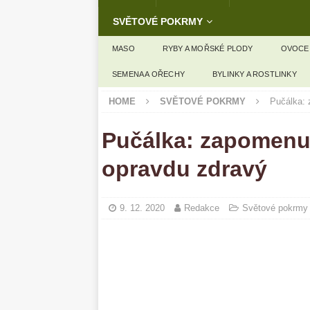
SVĚTOVÉ POKRMY
MASO
RYBY A MOŘSKÉ PLODY
OVOCE
SEMENA A OŘECHY
BYLINKY A ROSTLINKY
HOME
SVĚTOVÉ POKRMY
Pučálka: 
Pučálka: zapomenut
opravdu zdravý
9. 12. 2020
Redakce
Světové pokrmy