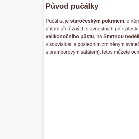
Původ pučálky
Pučálka je
staročeským pokrmem
, o něm
přitom při různých slavnostních příležitos
velikonočního půstu
, na
Smrtnou neděl
v souvislosti s posledním zmíněným sváte
s bramborovým salátem), letos můžete ochut