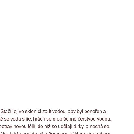
. Stačí jej ve sklenici zalít vodou, aby byl ponořen a
té se voda slije, hrách se propláchne čerstvou vodou,
potravinovou fólií, do níž se udělají dírky, a nechá se
íčky, takže budete mít připravenu základní ingredienci.