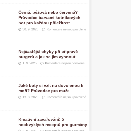
Černá, béžová nebo červená?
Průvodce barvami kotníkových
bot pro každou příležitost
30. 9. 2025
Komentáře nejsou povolené
Nejčastější chyby při přípravě
burgerů a jak se jim vyhnout
1. 9. 2025
Komentáře nejsou povolené
Jaké boty si vzít na dovolenou k
moři? Průvodce pro muže
13. 8. 2025
Komentáře nejsou povolené
Kreativní zavařování: 5
neobvyklých receptů pro gurmány