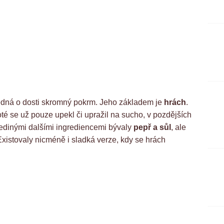
jedná o dosti skromný pokrm. Jeho základem je
hrách
.
oté se už pouze upekl či upražil na sucho, v pozdějších
Jedinými dalšími ingrediencemi bývaly
pepř a sůl
, ale
Existovaly nicméně i sladká verze, kdy se hrách