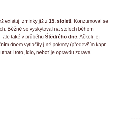
ž existují zmínky již z
15. století
. Konzumoval se
tech. Běžně se vyskytoval na stolech během
i
, ale také v průběhu
Štědrého dne
. Ačkoli jej
čním dnem vytlačily jiné pokrmy (především kapr
nat i toto jídlo, neboť je opravdu zdravé.