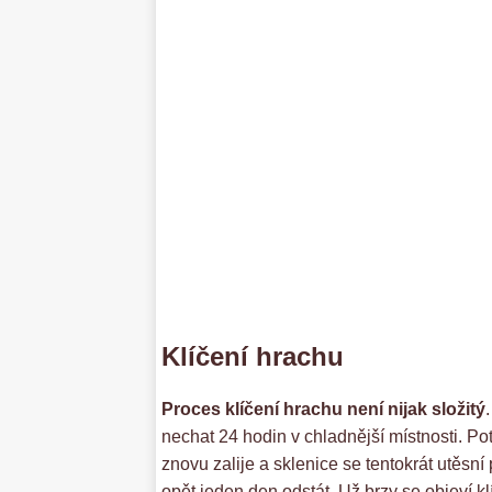
Klíčení hrachu
Proces klíčení hrachu není nijak složitý
nechat 24 hodin v chladnější místnosti. Po
znovu zalije a sklenice se tentokrát utěsní 
opět jeden den odstát. Už brzy se objeví kl