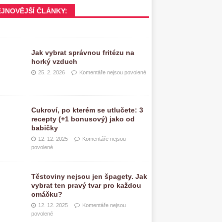
EJNOVĚJŠÍ ČLÁNKY:
Jak vybrat správnou fritézu na
horký vzduch
25. 2. 2026
Komentáře nejsou povolené
Cukroví, po kterém se utlučete: 3
recepty (+1 bonusový) jako od
babičky
12. 12. 2025
Komentáře nejsou
povolené
Těstoviny nejsou jen špagety. Jak
vybrat ten pravý tvar pro každou
omáčku?
12. 12. 2025
Komentáře nejsou
povolené