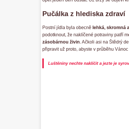
Pučálka z hlediska zdraví
Postní jídla byla obecně
lehká, skromná 
podotknout, že naklíčené potraviny patří m
zásobárnou živin
. Ačkoli asi na Štědrý d
připravit už proto, abyste v průběhu Vánoc
Luštěniny nechte naklíčit a jezte je syro