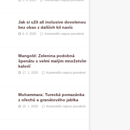
3. 8. 2025
Komentáře nejsou povolené
Jak si užít all inclusive dovolenou
bez obav z dalších kil navíc
6. 6. 2025
Komentáře nejsou povolené
Mangold: Zelenina podobná
špenátu s velmi malým množstvím
kalorií
17. 1. 2025
Komentáře nejsou povolené
Muhammara: Turecká pomazánka
z ořechů a granátového jablka
15. 1. 2025
Komentáře nejsou povolené