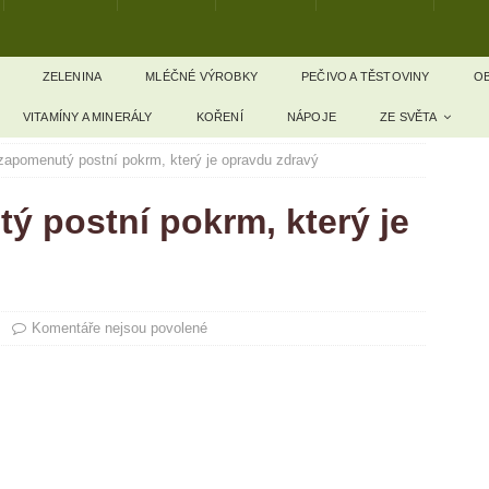
ZELENINA
MLÉČNÉ VÝROBKY
PEČIVO A TĚSTOVINY
OB
VITAMÍNY A MINERÁLY
KOŘENÍ
NÁPOJE
ZE SVĚTA
zapomenutý postní pokrm, který je opravdu zdravý
ý postní pokrm, který je
Komentáře nejsou povolené