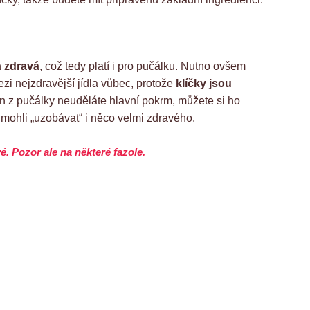
a zdravá
, což tedy platí i pro pučálku. Nutno ovšem
ezi nejzdravější jídla vůbec, protože
klíčky jsou
en z pučálky neuděláte hlavní pokrm, můžete si ho
 mohli „uzobávat“ i něco velmi zdravého.
vé. Pozor ale na některé fazole.