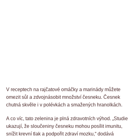
V receptech na rajčatové omáčky a marinády můžete
omezit sůl a zdvojnásobit množství česneku. Česnek
chutná skvěle i v polévkách a smažených hranolkách.
A co víc, tato zelenina je plná zdravotních výhod. „Studie
ukazují, že sloučeniny česneku mohou posílit imunitu,
snížit krevní tlak a podpořit zdraví mozku,“ dodává