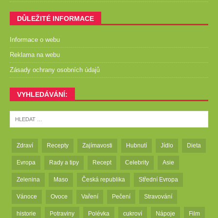
DŮLEŽITÉ INFORMACE
Informace o webu
Reklama na webu
Zásady ochrany osobních údajů
VYHLEDÁVÁNÍ:
Zdraví
Recepty
Zajímavosti
Hubnutí
Jídlo
Dieta
Evropa
Rady a tipy
Recept
Celebrity
Asie
Zelenina
Maso
Česká republika
Střední Evropa
Vánoce
Ovoce
Vaření
Pečení
Stravování
historie
Potraviny
Polévka
cukroví
Nápoje
Film