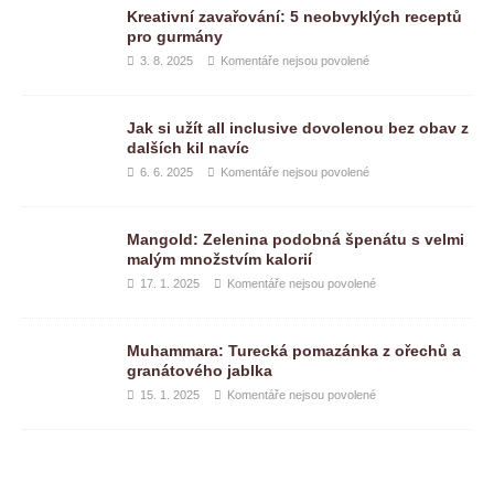
Kreativní zavařování: 5 neobvyklých receptů
pro gurmány
3. 8. 2025
Komentáře nejsou povolené
Jak si užít all inclusive dovolenou bez obav z
dalších kil navíc
6. 6. 2025
Komentáře nejsou povolené
Mangold: Zelenina podobná špenátu s velmi
malým množstvím kalorií
17. 1. 2025
Komentáře nejsou povolené
Muhammara: Turecká pomazánka z ořechů a
granátového jablka
15. 1. 2025
Komentáře nejsou povolené