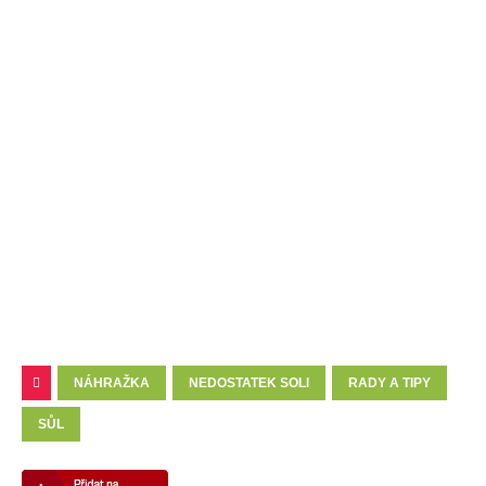
NÁHRAŽKA
NEDOSTATEK SOLI
RADY A TIPY
SŮL