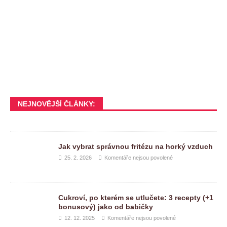
NEJNOVĚJŠÍ ČLÁNKY:
Jak vybrat správnou fritézu na horký vzduch
25. 2. 2026
Komentáře nejsou povolené
Cukroví, po kterém se utlučete: 3 recepty (+1
bonusový) jako od babičky
12. 12. 2025
Komentáře nejsou povolené