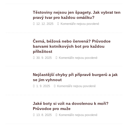
Těstoviny nejsou jen špagety. Jak vybrat ten
pravý tvar pro každou omáčku?
12. 12. 2025
Komentáře nejsou povolené
Černá, béžová nebo červená? Průvodce
barvami kotníkových bot pro každou
příležitost
30. 9. 2025
Komentáře nejsou povolené
Nejčastější chyby při přípravě burgerů a jak
se jim vyhnout
1. 9. 2025
Komentáře nejsou povolené
Jaké boty si vzít na dovolenou k moři?
Průvodce pro muže
13. 8. 2025
Komentáře nejsou povolené