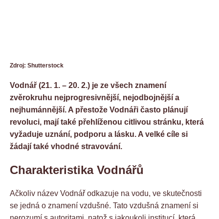
Zdroj: Shutterstock
Vodnář (21. 1. – 20. 2.) je ze všech znamení
zvěrokruhu nejprogresivnější, nejodbojnější a
nejhumánnější. A přestože Vodnáři často plánují
revoluci, mají také přehlíženou citlivou stránku, která
vyžaduje uznání, podporu a lásku. A velké cíle si
žádají také vhodné stravování.
Charakteristika Vodnářů
Ačkoliv název Vodnář odkazuje na vodu, ve skutečnosti
se jedná o znamení vzdušné. Tato vzdušná znamení si
nerozumí s autoritami, natož s jakoukoli institucí, která