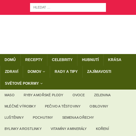
DOMŮ
RECEPTY
CELEBRITY
HUBNUTÍ
KRÁSA
ZDRAVÍ
DOMOV
RADY A TIPY
ZAJÍMAVOSTI
SVĚTOVÉ POKRMY
MASO
RYBY A MOŘSKÉ PLODY
OVOCE
ZELENINA
MLÉČNÉ VÝROBKY
PEČIVO A TĚSTOVINY
OBILOVINY
LUŠTĚNINY
POCHUTINY
SEMENA A OŘECHY
BYLINKY A ROSTLINKY
VITAMÍNY A MINERÁLY
KOŘENÍ