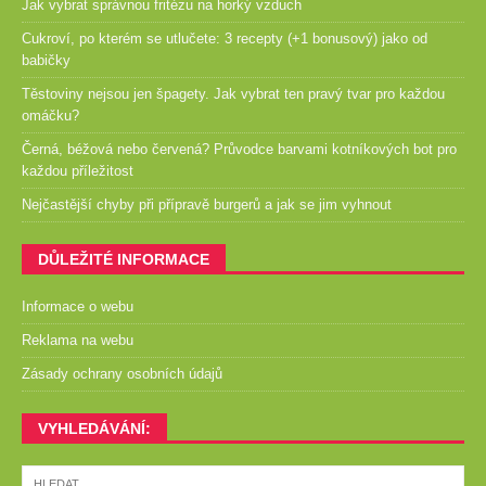
Jak vybrat správnou fritézu na horký vzduch
Cukroví, po kterém se utlučete: 3 recepty (+1 bonusový) jako od
babičky
Těstoviny nejsou jen špagety. Jak vybrat ten pravý tvar pro každou
omáčku?
Černá, béžová nebo červená? Průvodce barvami kotníkových bot pro
každou příležitost
Nejčastější chyby při přípravě burgerů a jak se jim vyhnout
DŮLEŽITÉ INFORMACE
Informace o webu
Reklama na webu
Zásady ochrany osobních údajů
VYHLEDÁVÁNÍ: