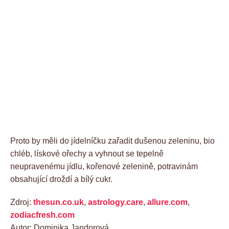
Proto by měli do jídelníčku zařadit dušenou zeleninu, bio
chléb, lískové ořechy a vyhnout se tepelně
neupravenému jídlu, kořenové zelenině, potravinám
obsahující droždí a bílý cukr.
Zdroj:
thesun.co.uk
,
astrology.care
,
allure.com
,
zodiacfresh.com
Autor: Dominika Jandorová