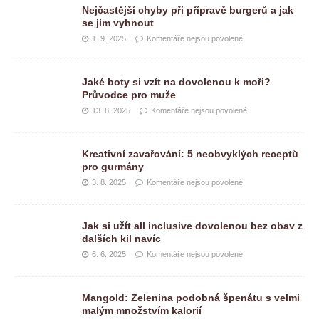
Nejčastější chyby při přípravě burgerů a jak
se jim vyhnout
1. 9. 2025
Komentáře nejsou povolené
Jaké boty si vzít na dovolenou k moři?
Průvodce pro muže
13. 8. 2025
Komentáře nejsou povolené
Kreativní zavařování: 5 neobvyklých receptů
pro gurmány
3. 8. 2025
Komentáře nejsou povolené
Jak si užít all inclusive dovolenou bez obav z
dalších kil navíc
6. 6. 2025
Komentáře nejsou povolené
Mangold: Zelenina podobná špenátu s velmi
malým množstvím kalorií