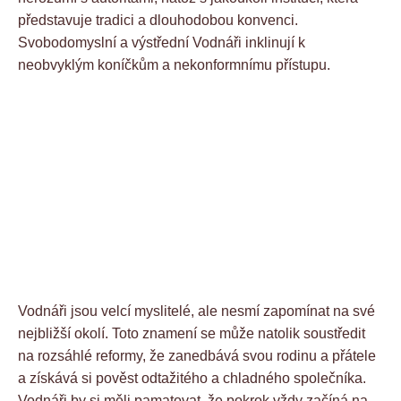
představuje tradici a dlouhodobou konvenci.
Svobodomyslní a výstřední Vodnáři inklinují k
neobvyklým koníčkům a nekonformnímu přístupu.
Vodnáři jsou velcí myslitelé, ale nesmí zapomínat na své
nejbližší okolí. Toto znamení se může natolik soustředit
na rozsáhlé reformy, že zanedbává svou rodinu a přátele
a získává si pověst odtažitého a chladného společníka.
Vodnáři by si měli pamatovat, že pokrok vždy začíná na