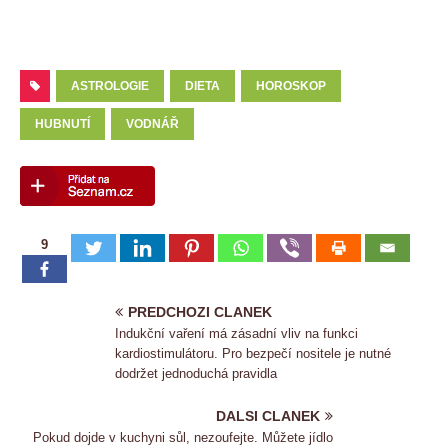
ASTROLOGIE
DIETA
HOROSKOP
HUBNUTÍ
VODNÁŘ
9
PREDCHOZI CLANEK
Indukční vaření má zásadní vliv na funkci
kardiostimulátoru. Pro bezpečí nositele je nutné
dodržet jednoduchá pravidla
DALSI CLANEK
Pokud dojde v kuchyni sůl, nezoufejte. Můžete jídlo