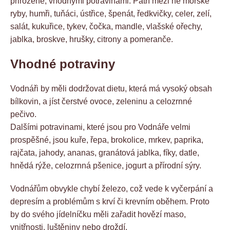
přirozeně, vhodnými potravinami. Patří mezi ně mořské
ryby, humři, tuňáci, ústřice, špenát, ředkvičky, celer, zelí,
salát, kukuřice, tykev, čočka, mandle, vlašské ořechy,
jablka, broskve, hrušky, citrony a pomeranče.
Vhodné potraviny
Vodnáři by měli dodržovat dietu, která má vysoký obsah
bílkovin, a jíst čerstvé ovoce, zeleninu a celozrnné
pečivo.
Dalšími potravinami, které jsou pro Vodnáře velmi
prospěšné, jsou kuře, řepa, brokolice, mrkev, paprika,
rajčata, jahody, ananas, granátová jablka, fíky, datle,
hnědá rýže, celozrnná pšenice, jogurt a přírodní sýry.
Vodnářům obvykle chybí železo, což vede k vyčerpání a
depresím a problémům s krví či krevním oběhem. Proto
by do svého jídelníčku měli zařadit hovězí maso,
vnitřnosti, luštěniny nebo droždí.