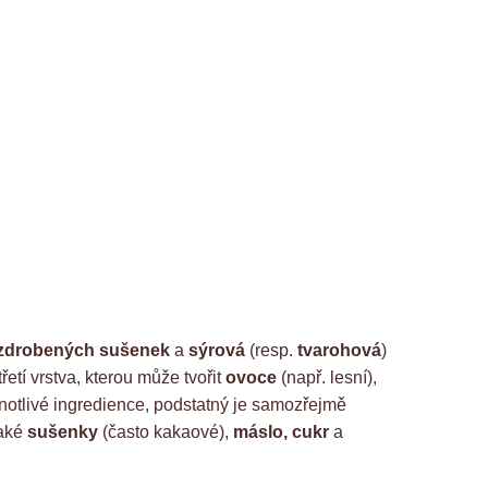
ozdrobených sušenek
a
sýrová
(resp.
tvarohová
)
řetí vrstva, kterou může tvořit
ovoce
(např. lesní),
dnotlivé ingredience, podstatný je samozřejmě
také
sušenky
(často kakaové),
máslo, cukr
a