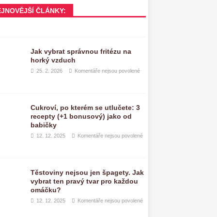
EJNOVĚJŠÍ ČLÁNKY:
Jak vybrat správnou fritézu na
horký vzduch
25. 2. 2026
Komentáře nejsou povolené
Cukroví, po kterém se utlučete: 3
recepty (+1 bonusový) jako od
babičky
12. 12. 2025
Komentáře nejsou povolené
Těstoviny nejsou jen špagety. Jak
vybrat ten pravý tvar pro každou
omáčku?
12. 12. 2025
Komentáře nejsou povolené