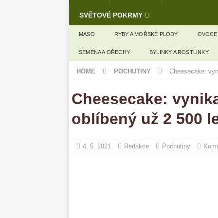
SVĚTOVÉ POKRMY
MASO
RYBY A MOŘSKÉ PLODY
OVOCE
SEMENA A OŘECHY
BYLINKY A ROSTLINKY
HOME
POCHUTINY
Cheesecake: vynik
Cheesecake: vynikaj
oblíbený už 2 500 le
4. 5. 2021
Redakce
Pochutiny
Kome