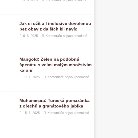
3. 8. 2025
Komentáře nejsou povolené
Jak si užít all inclusive dovolenou
bez obav z dalších kil navíc
6. 6. 2025
Komentáře nejsou povolené
Mangold: Zelenina podobná
špenátu s velmi malým množstvím
kalorií
17. 1. 2025
Komentáře nejsou povolené
Muhammara: Turecká pomazánka
z ořechů a granátového jablka
15. 1. 2025
Komentáře nejsou povolené