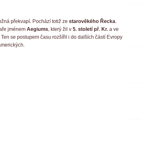
žná překvapí. Pochází totiž ze
starověkého Řecka
.
ékaře jménem
Aegiums
, který žil v
5. století př. Kr.
a ve
Ten se postupem času rozšířil i do dalších částí Evropy
 amerických.