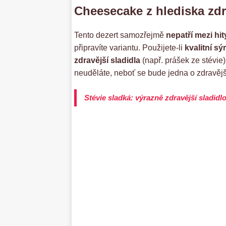
Cheesecake z hlediska zdr
Tento dezert samozřejmě
nepatří mezi hi
připravíte variantu. Použijete-li
kvalitní sý
zdravější sladidla
(např. prášek ze stévie)
neuděláte, neboť se bude jedna o zdravějš
Stévie sladká: výrazně zdravější sladidl