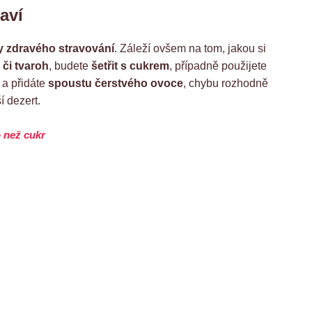
aví
ty zdravého stravování
. Záleží ovšem na tom, jakou si
r či tvaroh
, budete
šetřit s cukrem
, případně použijete
 a přidáte
spoustu čerstvého ovoce
, chybu rozhodně
í dezert.
o než cukr