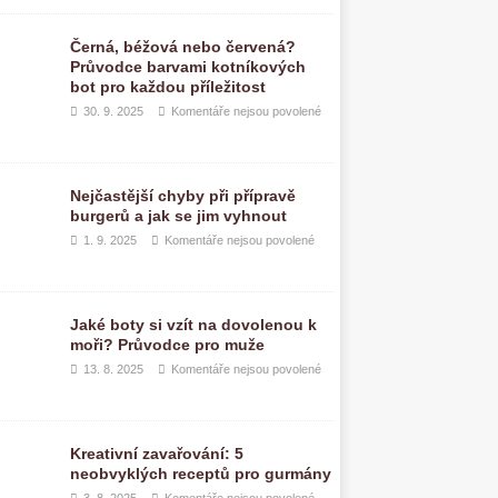
Černá, béžová nebo červená?
Průvodce barvami kotníkových
bot pro každou příležitost
30. 9. 2025
Komentáře nejsou povolené
Nejčastější chyby při přípravě
burgerů a jak se jim vyhnout
1. 9. 2025
Komentáře nejsou povolené
Jaké boty si vzít na dovolenou k
moři? Průvodce pro muže
13. 8. 2025
Komentáře nejsou povolené
Kreativní zavařování: 5
neobvyklých receptů pro gurmány