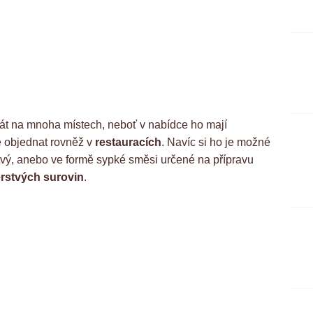
t na mnoha místech, neboť v nabídce ho mají
ze objednat rovněž v
restauracích
. Navíc si ho je možné
stvý, anebo ve formě sypké směsi určené na přípravu
rstvých surovin
.