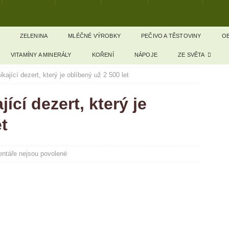
ZELENINA
MLÉČNÉ VÝROBKY
PEČIVO A TĚSTOVINY
OB
VITAMÍNY A MINERÁLY
KOŘENÍ
NÁPOJE
ZE SVĚTA
ající dezert, který je oblíbený už 2 500 let
ící dezert, který je
t
ntáře nejsou povolené