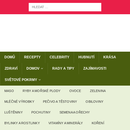
DOMŮ
RECEPTY
CELEBRITY
HUBNUTÍ
KRÁSA
ZDRAVÍ
DOMOV
RADY A TIPY
ZAJÍMAVOSTI
SVĚTOVÉ POKRMY
MASO
RYBY A MOŘSKÉ PLODY
OVOCE
ZELENINA
MLÉČNÉ VÝROBKY
PEČIVO A TĚSTOVINY
OBILOVINY
LUŠTĚNINY
POCHUTINY
SEMENA A OŘECHY
BYLINKY A ROSTLINKY
VITAMÍNY A MINERÁLY
KOŘENÍ