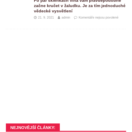
Po pár sklenkách vína vám pravděpodobně
začne kručet v žaludku. Je za tím jednoduché
vědecké vysvětlení
21. 9. 2021
admin
Komentáře nejsou povolené
NEJNOVĚJŠÍ ČLÁNKY: