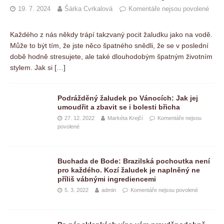
19. 7. 2024
Šárka Cvrkalová
Komentáře nejsou povolené
Každého z nás někdy trápí takzvaný pocit žaludku jako na vodě.
Může to být tím, že jste něco špatného snědli, že se v poslední
době hodně stresujete, ale také dlouhodobým špatným životním
stylem. Jak si
[…]
Podrážděný žaludek po Vánocích: Jak jej
umoudřit a zbavit se i bolesti břicha
27. 12. 2022
Markéta Krejčí
Komentáře nejsou
povolené
Buchada de Bode: Brazilská pochoutka není
pro každého. Kozí žaludek je naplněný ne
příliš vábnými ingrediencemi
5. 3. 2022
admin
Komentáře nejsou povolené