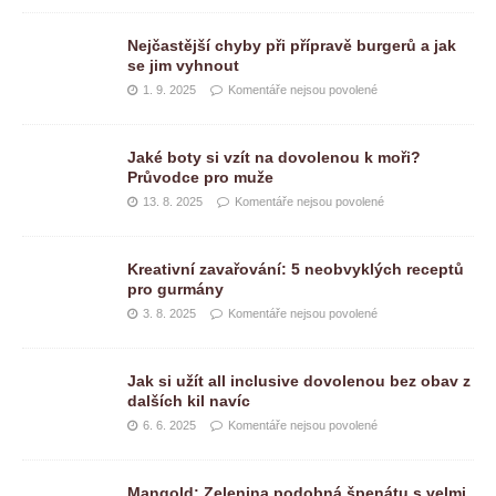
Nejčastější chyby při přípravě burgerů a jak
se jim vyhnout
1. 9. 2025
Komentáře nejsou povolené
Jaké boty si vzít na dovolenou k moři?
Průvodce pro muže
13. 8. 2025
Komentáře nejsou povolené
Kreativní zavařování: 5 neobvyklých receptů
pro gurmány
3. 8. 2025
Komentáře nejsou povolené
Jak si užít all inclusive dovolenou bez obav z
dalších kil navíc
6. 6. 2025
Komentáře nejsou povolené
Mangold: Zelenina podobná špenátu s velmi