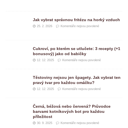
Jak vybrat správnou fritézu na horký vzduch
25. 2. 2026
Komentáře nejsou povolené
Cukroví, po kterém se utlučete: 3 recepty (+1
bonusový) jako od babičky
12. 12. 2025
Komentáře nejsou povolené
Těstoviny nejsou jen špagety. Jak vybrat ten
pravý tvar pro každou omáčku?
12. 12. 2025
Komentáře nejsou povolené
Černá, béžová nebo červená? Průvodce
barvami kotníkových bot pro každou
příležitost
30. 9. 2025
Komentáře nejsou povolené