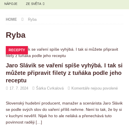
NÁPOJE
ZE SVĚTA
HOME
Ryba
Ryba
RECEPTY
Jaro Slávik se vaření spíše vyhýbá. I tak si
můžete připravit filety z tuňáka podle jeho
receptu
17. 7. 2024
Šárka Cvrkalová
Komentáře nejsou povolené
Slovenský hudební producent, manažer a scenárista Jaro Slávik
se podle svých slov do vaření příliš nehrne. Není to tak, že by si
v kuchyni nevěřil. Nijak ho to ale neláká a přenechává tuto
povinnost raději
[…]