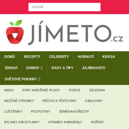
DOMŮ
RECEPTY
CELEBRITY
HUBNUTÍ
KRÁSA
ZDRAVÍ
DOMOV
RADY A TIPY
ZAJÍMAVOSTI
SVĚTOVÉ POKRMY
MASO
RYBY A MOŘSKÉ PLODY
OVOCE
ZELENINA
MLÉČNÉ VÝROBKY
PEČIVO A TĚSTOVINY
OBILOVINY
LUŠTĚNINY
POCHUTINY
SEMENA A OŘECHY
BYLINKY A ROSTLINKY
VITAMÍNY A MINERÁLY
KOŘENÍ