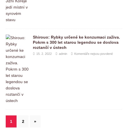
Shirouo: Rybky určené ke konzumaci zaživa.
Pokrm s 300 let starou legendou se doslova
roztančí v ústech
15. 2. 2022
admin
Komentáře nejsou povolené
1
2
»