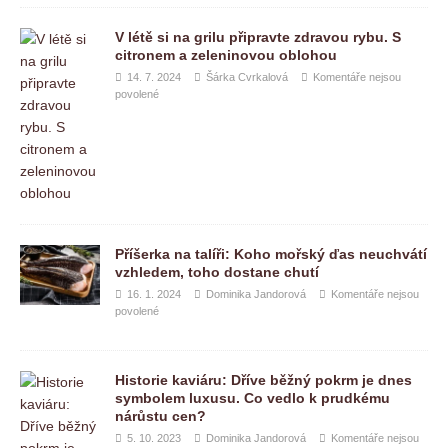
V létě si na grilu připravte zdravou rybu. S
citronem a zeleninovou oblohou
14. 7. 2024
Šárka Cvrkalová
Komentáře nejsou
povolené
Příšerka na talíři: Koho mořský ďas neuchvátí
vzhledem, toho dostane chutí
16. 1. 2024
Dominika Jandorová
Komentáře nejsou
povolené
Historie kaviáru: Dříve běžný pokrm je dnes
symbolem luxusu. Co vedlo k prudkému
nárůstu cen?
5. 10. 2023
Dominika Jandorová
Komentáře nejsou