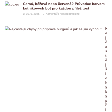
Černá, béžová nebo červená? Průvodce barvami
kotníkových bot pro každou příležitost
30. 9. 2025
Komentáře nejsou povolené
N
e
j
č
a
s
t
ě
j
š
í
c
h
y
b
y
p
ř
i