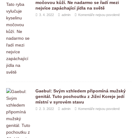
močovou kůží. Ne nadarmo se řadí mezi
nejvíce zapáchající jídla na světě
3. 4. 2022
admin
Komentáře nejsou povolené
Gaebul: Svým vzhledem připomíná mužský
genitál. Tuto pochoutku z Jižní Koreje jedí
místní v syrovém stavu
2. 3. 2022
admin
Komentáře nejsou povolené