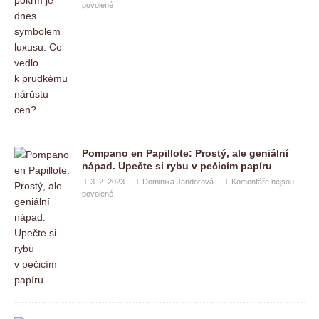
povolené
Pompano en Papillote: Prostý, ale geniální
nápad. Upečte si rybu v pečicím papíru
3. 2. 2023
Dominika Jandorová
Komentáře nejsou
povolené