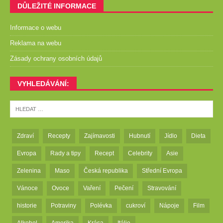
DŮLEŽITÉ INFORMACE
Informace o webu
Reklama na webu
Zásady ochrany osobních údajů
VYHLEDÁVÁNÍ:
Zdraví
Recepty
Zajímavosti
Hubnutí
Jídlo
Dieta
Evropa
Rady a tipy
Recept
Celebrity
Asie
Zelenina
Maso
Česká republika
Střední Evropa
Vánoce
Ovoce
Vaření
Pečení
Stravování
historie
Potraviny
Polévka
cukroví
Nápoje
Film
Alkohol
Amerika
Krása
Itálie