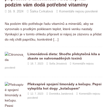
podzim vám dodá potřebné vitamíny
16. 9. 2024
Šárka Cvrkalová
Komentáře nejsou povolené
Na podzim tělo potřebuje řadu vitamínů a minerálů, aby se
vyrovnalo s prudkým poklesem teplot, které venku nastaly.
Vynikající je v tomto ohledu připravit si nápoj ze zázvoru a přidat
do něj chilli papričku, konkrétně
[…]
Limonádová dieta: Shoďte přebytečná kila a
zbavte se nahromaděných toxinů
18. 7. 2023
Soňa Jiroutová
Komentáře nejsou
povolené
Překvapivé spojení limonády a kečupu. Pepsi
vylepšila hot dogy „kolačupem“
12. 7. 2023
Dominika Jandorová
Komentáře nejsou
povolené