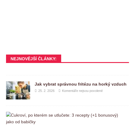
NEJNOVĚJŠÍ ČLÁNKY:
Jak vybrat správnou fritézu na horký vzduch
25. 2. 2026
Komentáře nejsou povolené
C
u
k
r