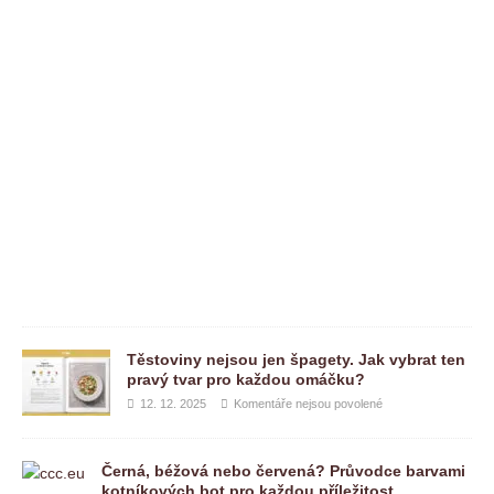
e
n
e
j
s
o
u
p
o
v
o
l
e
n
é
Těstoviny nejsou jen špagety. Jak vybrat ten
pravý tvar pro každou omáčku?
12. 12. 2025
Komentáře nejsou povolené
Černá, béžová nebo červená? Průvodce barvami
kotníkových bot pro každou příležitost