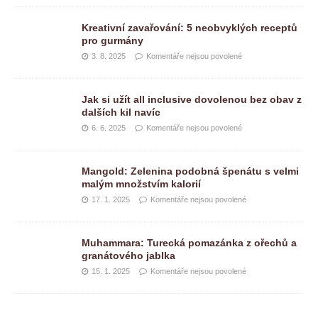
Kreativní zavařování: 5 neobvyklých receptů
pro gurmány
3. 8. 2025
Komentáře nejsou povolené
Jak si užít all inclusive dovolenou bez obav z
dalších kil navíc
6. 6. 2025
Komentáře nejsou povolené
Mangold: Zelenina podobná špenátu s velmi
malým množstvím kalorií
17. 1. 2025
Komentáře nejsou povolené
Muhammara: Turecká pomazánka z ořechů a
granátového jablka
15. 1. 2025
Komentáře nejsou povolené