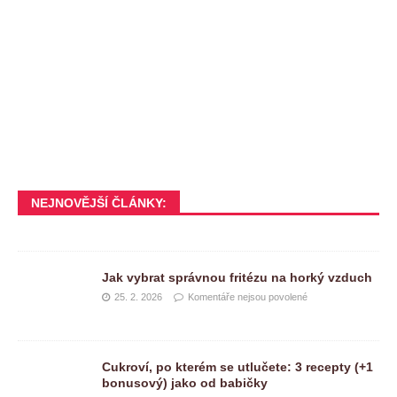
NEJNOVĚJŠÍ ČLÁNKY:
Jak vybrat správnou fritézu na horký vzduch
25. 2. 2026
Komentáře nejsou povolené
Cukroví, po kterém se utlučete: 3 recepty (+1
bonusový) jako od babičky