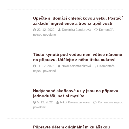
Upečte si domácí chlebíčkovou veku. Postačí
základní ingredience a trocha trpělivosti
22. 12. 2022
Dominika Jandorová
Komentáře
nejsou povolené
Těsto kynuté pod vodou není vůbec náročné
na přípravu. Udělejte z něho třeba cukroví
11. 12. 2022
Nikol Kolomazníková
Komentáře
nejsou povolené
Nadýchané skořicové uzly jsou na přípravu
jednodušší, než si myslíte
5. 12. 2022
Nikol Kolomazníková
Komentáře nejsou
povolené
Připravte dětem originální mikulášskou