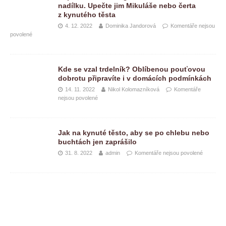
nadílku. Upečte jim Mikuláše nebo čerta
z kynutého těsta
4. 12. 2022
Dominika Jandorová
Komentáře nejsou
povolené
Kde se vzal trdelník? Oblíbenou pouťovou
dobrotu připravíte i v domácích podmínkách
14. 11. 2022
Nikol Kolomazníková
Komentáře
nejsou povolené
Jak na kynuté těsto, aby se po chlebu nebo
buchtách jen zaprášilo
31. 8. 2022
admin
Komentáře nejsou povolené