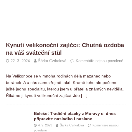
Kynutí velikonoční zajíčci: Chutná ozdoba
na váš sváteční stůl
22. 3. 2024
Šárka Cvrkalová
Komentáře nejsou povolené
Na Velikonoce se v mnoha rodinách dělá mazanec nebo
beránek. A u nás samozřejmě také. Kromě toho ale pečeme
ještě jednu specialitu, kterou jsem u přátel a známých neviděla.
Říkáme jí kynutí velikonoční zajíčci. Jde
[…]
Beleše: Tradiční placky z Moravy si dnes
připravíte nasladko i naslano
4. 9. 2023
Šárka Cvrkalová
Komentáře nejsou
povolené