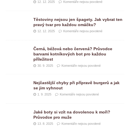
12. 12. 2025
Komentáře nejsou povolené
Těstoviny nejsou jen špagety. Jak vybrat ten
pravý tvar pro každou omáčku?
12. 12. 2025
Komentáře nejsou povolené
Černá, béžová nebo červená? Průvodce
barvami kotníkových bot pro každou
příležitost
30. 9. 2025
Komentáře nejsou povolené
Nejčastější chyby při přípravě burgerů a jak
se jim vyhnout
1. 9. 2025
Komentáře nejsou povolené
Jaké boty si vzít na dovolenou k moři?
Průvodce pro muže
13. 8. 2025
Komentáře nejsou povolené