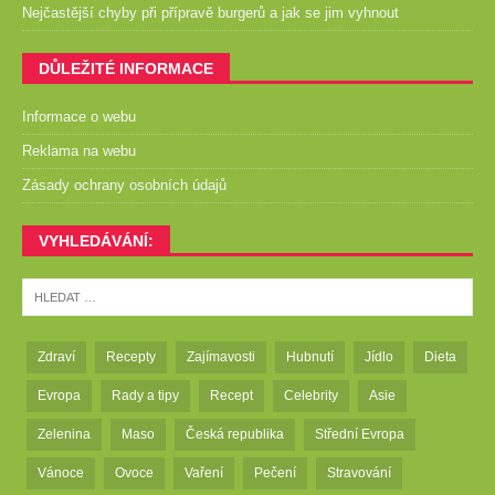
Nejčastější chyby při přípravě burgerů a jak se jim vyhnout
DŮLEŽITÉ INFORMACE
Informace o webu
Reklama na webu
Zásady ochrany osobních údajů
VYHLEDÁVÁNÍ:
Zdraví
Recepty
Zajímavosti
Hubnutí
Jídlo
Dieta
Evropa
Rady a tipy
Recept
Celebrity
Asie
Zelenina
Maso
Česká republika
Střední Evropa
Vánoce
Ovoce
Vaření
Pečení
Stravování