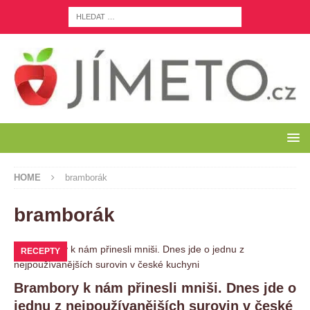
HOME
bramborák
bramborák
RECEPTY
Brambory k nám přinesli mniši. Dnes jde o
jednu z nejpoužívanějších surovin v české