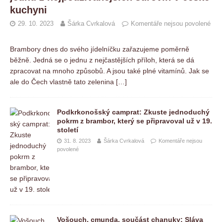
kuchyni
29. 10. 2023
Šárka Cvrkalová
Komentáře nejsou povolené
Brambory dnes do svého jídelníčku zařazujeme poměrně
běžně. Jedná se o jednu z nejčastějších příloh, která se dá
zpracovat na mnoho způsobů. A jsou také plné vitamínů. Jak se
ale do Čech vlastně tato zelenina
[…]
Podkrkonošský camprat: Zkuste jednoduchý
pokrm z brambor, který se připravoval už v 19.
století
31. 8. 2023
Šárka Cvrkalová
Komentáře nejsou
povolené
Vošouch, cmunda, součást chanuky: Sláva