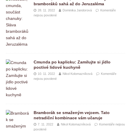
bramboráků sahá až do Jeruzaléma
28. 11. 2022
Dominika Jandorová
Komentáře
nejsou povolené
Cmunda po kaplicku: Zamilujte si jídlo
poctivé lidové kuchyně
10. 11. 2022
Nikol Kolomazníková
Komentáře
nejsou povolené
Bramborák se smaženým vejcem. Tato
netradiční kombinace vám učaruje
7. 11. 2022
Nikol Kolomazníková
Komentáře nejsou
povolené