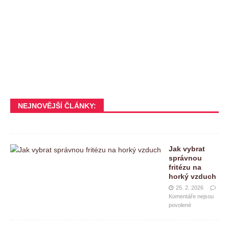
NEJNOVĚJŠÍ ČLÁNKY:
Jak vybrat
správnou
fritézu na
horký vzduch
25. 2. 2026
Komentáře nejsou
povolené