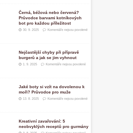
Černá, béžová nebo červená?
Průvodce barvami kotníkových
bot pro každou příležitost
30. 9. 2025
Komentáře nejsou povolené
Nejčastější chyby při přípravě
burgerů a jak se jim vyhnout
1. 9. 2025
Komentáře nejsou povolené
Jaké boty si vzít na dovolenou k
moři? Průvodce pro muže
13. 8. 2025
Komentáře nejsou povolené
Kreativní zavařování: 5
neobvyklých receptů pro gurmány