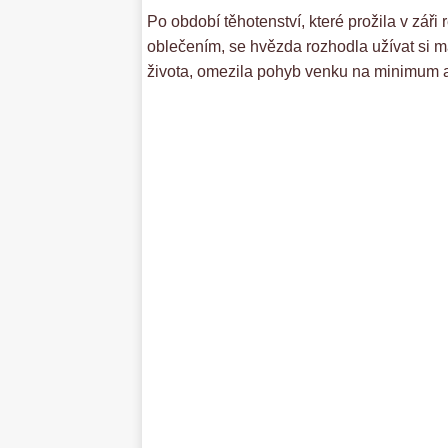
Po období těhotenství, které prožila v zář
oblečením, se hvězda rozhodla užívat si ma
života, omezila pohyb venku na minimum a 