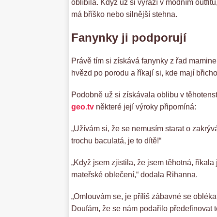
oblíbila. Když už si vyrazí v módním outfitu
má bříško nebo silnější stehna.
Fanynky ji podporují
Právě tím si získává fanynky z řad maminek
hvězd po porodu a říkají si, kde mají břicho,
Podobně už si získávala oblibu v těhotenst
geo.tv
některé její výroky připomíná:
„Užívám si, že se nemusím starat o zakrývá
trochu baculatá, je to dítě!“
„Když jsem zjistila, že jsem těhotná, říkal
mateřské oblečení,“ dodala Rihanna.
„Omlouvám se, je příliš zábavné se obléka
Doufám, že se nám podařilo předefinovat t