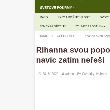
SVĚTOVÉ POKRMY
MASO
RYBY A MOŘSKÉ PLODY
OVOCE
SEMENA A OŘECHY
BYLINKY A ROSTLINKY
HOME
CELEBRITY
Rihanna svou popor
Rihanna svou poporo
navíc zatím neřeší
20. 8. 2022
admin
Celebrity
,
Hubnutí