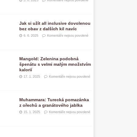
3. 8. 2025
Komentáře nejsou povolené
Jak si užít all inclusive dovolenou
bez obav z dalších kil navíc
6. 6. 2025
Komentáře nejsou povolené
Mangold: Zelenina podobná
špenátu s velmi malým množstvím
kalorií
17. 1. 2025
Komentáře nejsou povolené
Muhammara: Turecká pomazánka
z ořechů a granátového jablka
15. 1. 2025
Komentáře nejsou povolené