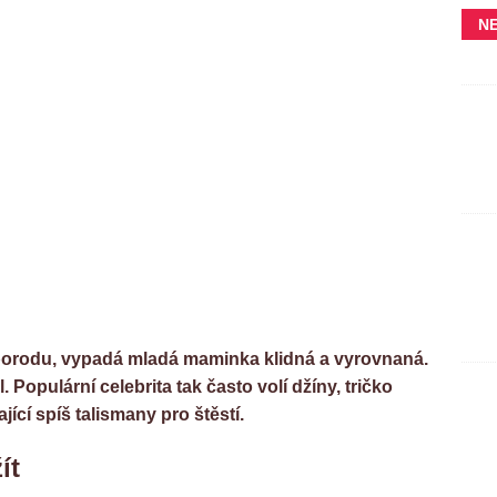
N
 porodu, vypadá mladá maminka klidná a vyrovnaná.
. Populární celebrita tak často volí džíny, tričko
ící spíš talismany pro štěstí.
ít