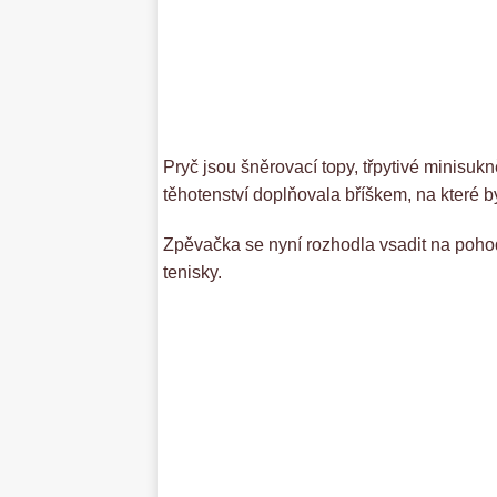
Pryč jsou šněrovací topy, třpytivé minisukn
těhotenství doplňovala bříškem, na které by
Zpěvačka se nyní rozhodla vsadit na pohod
tenisky.