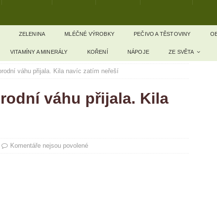
ZELENINA
MLÉČNÉ VÝROBKY
PEČIVO A TĚSTOVINY
OB
VITAMÍNY A MINERÁLY
KOŘENÍ
NÁPOJE
ZE SVĚTA
odní váhu přijala. Kila navíc zatím neřeší
dní váhu přijala. Kila
Komentáře nejsou povolené