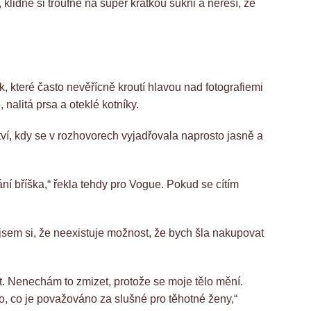
, klidně si troufne na super krátkou sukni a neřeší, že
, které často nevěřícně kroutí hlavou nad fotografiemi
 nalitá prsa a oteklé kotníky.
ví, kdy se v rozhovorech vyjadřovala naprosto jasně a
ní bříška,“ řekla tehdy pro Vogue. Pokud se cítím
a jsem si, že neexistuje možnost, že bych šla nakupovat
t. Nenechám to zmizet, protože se moje tělo mění.
o, co je považováno za slušné pro těhotné ženy,“