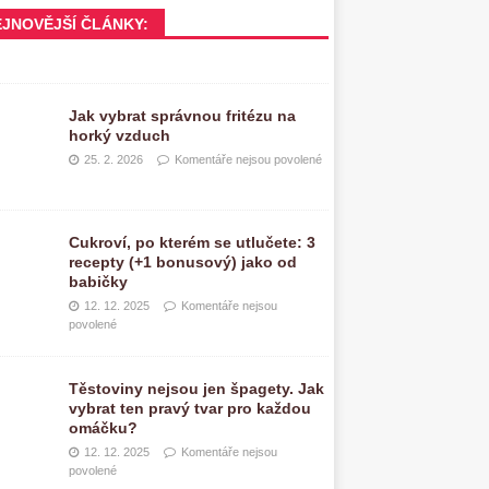
EJNOVĚJŠÍ ČLÁNKY:
Jak vybrat správnou fritézu na
horký vzduch
25. 2. 2026
Komentáře nejsou povolené
Cukroví, po kterém se utlučete: 3
recepty (+1 bonusový) jako od
babičky
12. 12. 2025
Komentáře nejsou
povolené
Těstoviny nejsou jen špagety. Jak
vybrat ten pravý tvar pro každou
omáčku?
12. 12. 2025
Komentáře nejsou
povolené