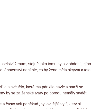
selství ženám, stejně jako tomu bylo v období jejího
a těhotenství není nic, co by žena měla skrývat a toto
jala své tělo, které má pár kilo navíc a snaží se
ženy by se za ženské tvary po porodu neměly stydět.
 často volí poněkud „pytlovitější styl“, který si