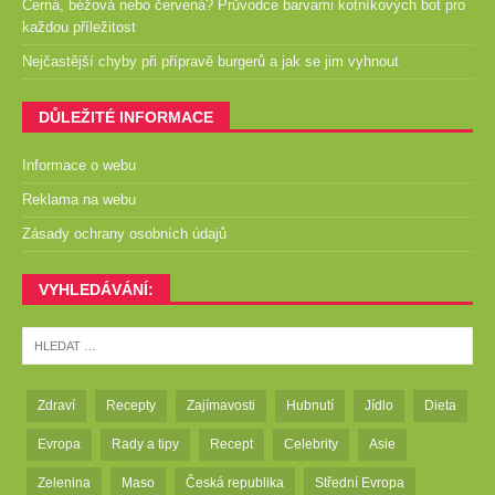
Černá, béžová nebo červená? Průvodce barvami kotníkových bot pro
každou příležitost
Nejčastější chyby při přípravě burgerů a jak se jim vyhnout
DŮLEŽITÉ INFORMACE
Informace o webu
Reklama na webu
Zásady ochrany osobních údajů
VYHLEDÁVÁNÍ:
Zdraví
Recepty
Zajímavosti
Hubnutí
Jídlo
Dieta
Evropa
Rady a tipy
Recept
Celebrity
Asie
Zelenina
Maso
Česká republika
Střední Evropa