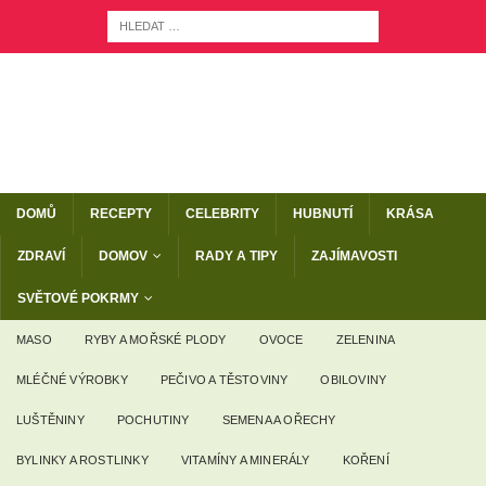
DOMŮ
RECEPTY
CELEBRITY
HUBNUTÍ
KRÁSA
ZDRAVÍ
DOMOV
RADY A TIPY
ZAJÍMAVOSTI
SVĚTOVÉ POKRMY
MASO
RYBY A MOŘSKÉ PLODY
OVOCE
ZELENINA
MLÉČNÉ VÝROBKY
PEČIVO A TĚSTOVINY
OBILOVINY
LUŠTĚNINY
POCHUTINY
SEMENA A OŘECHY
BYLINKY A ROSTLINKY
VITAMÍNY A MINERÁLY
KOŘENÍ