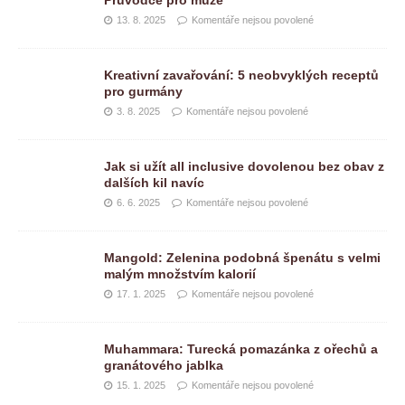
Průvodce pro muže
13. 8. 2025
Komentáře nejsou povolené
Kreativní zavařování: 5 neobvyklých receptů
pro gurmány
3. 8. 2025
Komentáře nejsou povolené
Jak si užít all inclusive dovolenou bez obav z
dalších kil navíc
6. 6. 2025
Komentáře nejsou povolené
Mangold: Zelenina podobná špenátu s velmi
malým množstvím kalorií
17. 1. 2025
Komentáře nejsou povolené
Muhammara: Turecká pomazánka z ořechů a
granátového jablka
15. 1. 2025
Komentáře nejsou povolené