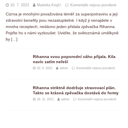
10. 7. 2023
Markéta Krejčí
Komentáře nejsou povolené
Cizrna je mnohými považována téměř za superpotravinu a její
zdravotní benefity jsou nezastupitelné. I když ji nenajdete v
mnoha receptech, nedávno jeden přidala zpěvačka Rihanna.
Pojďte ho s námi vyzkoušet. Uvidíte, že světoznámá umělkyně
by
[…]
Rihanna svou poporodní váhu přijala. Kila
navíc zatím neřeší
20. 8. 2022
admin
Komentáře nejsou povolené
Rihanna striktně dodržuje stravovací plán.
Takto se krásná zpěvačka dostává do formy
28. 11. 2021
admin
Komentáře nejsou povolené