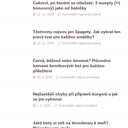
Cukroví, po kterém se utlučete: 3 recepty (+1
bonusový) jako od babičky
12. 12. 2025
Komentáře nejsou povolené
Těstoviny nejsou jen špagety. Jak vybrat ten
pravý tvar pro každou omáčku?
12. 12. 2025
Komentáře nejsou povolené
Černá, béžová nebo červená? Průvodce
barvami kotníkových bot pro každou
příležitost
30. 9. 2025
Komentáře nejsou povolené
Nejčastější chyby při přípravě burgerů a jak
se jim vyhnout
1. 9. 2025
Komentáře nejsou povolené
Jaké boty si vzít na dovolenou k moři?