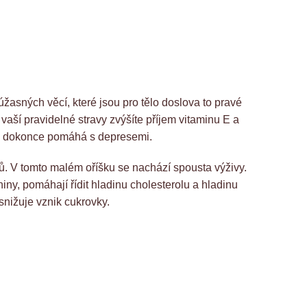
úžasných věcí, které jsou pro tělo doslova to pravé
aší pravidelné stravy zvýšíte příjem vitaminu E a
ů dokonce pomáhá s depresemi.
nů. V tomto malém oříšku se nachází spousta výživy.
iny, pomáhají řídit hladinu cholesterolu a hladinu
 snižuje vznik cukrovky.