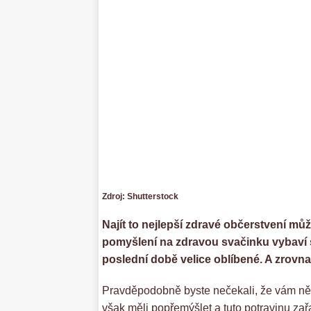
Zdroj: Shutterstock
Najít to nejlepší zdravé občerstvení může
pomyšlení na zdravou svačinku vybaví 
poslední době velice oblíbené. A zrovn
Pravděpodobně byste nečekali, že vám něk
však měli popřemýšlet a tuto potravinu za