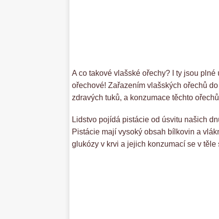
A co takové vlašské ořechy? I ty jsou plné 
ořechové! Zařazením vlašských ořechů do v
zdravých tuků, a konzumace těchto ořech
Lidstvo pojídá pistácie od úsvitu našich d
Pistácie mají vysoký obsah bílkovin a vlákn
glukózy v krvi a jejich konzumací se v těle