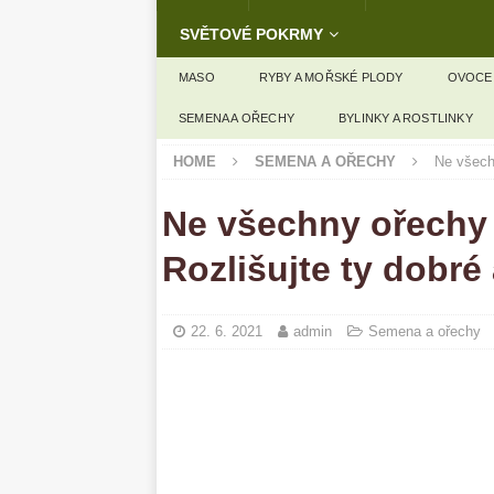
SVĚTOVÉ POKRMY
MASO
RYBY A MOŘSKÉ PLODY
OVOCE
SEMENA A OŘECHY
BYLINKY A ROSTLINKY
HOME
SEMENA A OŘECHY
Ne všechn
Ne všechny ořechy 
Rozlišujte ty dobré
22. 6. 2021
admin
Semena a ořechy