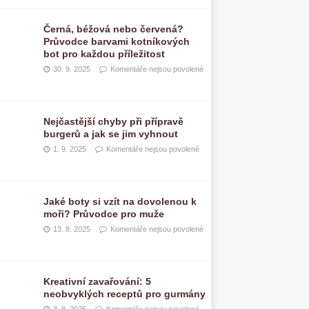
Černá, béžová nebo červená?
Průvodce barvami kotníkových
bot pro každou příležitost
30. 9. 2025
Komentáře nejsou povolené
Nejčastější chyby při přípravě
burgerů a jak se jim vyhnout
1. 9. 2025
Komentáře nejsou povolené
Jaké boty si vzít na dovolenou k
moři? Průvodce pro muže
13. 8. 2025
Komentáře nejsou povolené
Kreativní zavařování: 5
neobvyklých receptů pro gurmány