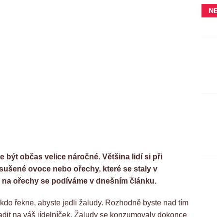
N
 být občas velice náročné. Většina lidí si při
sušené ovoce nebo ořechy, které se staly v
a na ořechy se podíváme v dnešním článku.
do řekne, abyste jedli žaludy. Rozhodně byste nad tím
řadit na váš jídelníček. Žaludy se konzumovaly dokonce