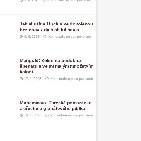
3. 8. 2025
Komentáře nejsou povolené
Jak si užít all inclusive dovolenou
bez obav z dalších kil navíc
6. 6. 2025
Komentáře nejsou povolené
Mangold: Zelenina podobná
špenátu s velmi malým množstvím
kalorií
17. 1. 2025
Komentáře nejsou povolené
Muhammara: Turecká pomazánka
z ořechů a granátového jablka
15. 1. 2025
Komentáře nejsou povolené