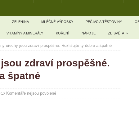
ZELENINA
MLÉČNÉ VÝROBKY
PEČIVO A TĚSTOVINY
OB
VITAMÍNY A MINERÁLY
KOŘENÍ
NÁPOJE
ZE SVĚTA
y ořechy jsou zdraví prospěšné. Rozlišujte ty dobré a špatné
jsou zdraví prospěšné.
 a špatné
Komentáře nejsou povolené