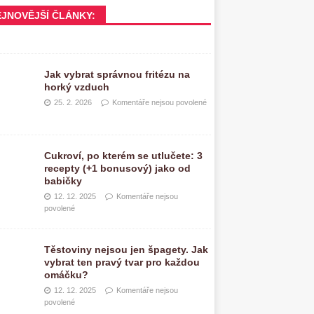
EJNOVĚJŠÍ ČLÁNKY:
Jak vybrat správnou fritézu na
horký vzduch
25. 2. 2026
Komentáře nejsou povolené
Cukroví, po kterém se utlučete: 3
recepty (+1 bonusový) jako od
babičky
12. 12. 2025
Komentáře nejsou
povolené
Těstoviny nejsou jen špagety. Jak
vybrat ten pravý tvar pro každou
omáčku?
12. 12. 2025
Komentáře nejsou
povolené