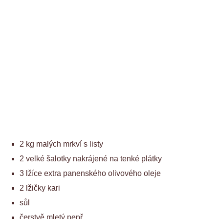
2 kg malých mrkví s listy
2 velké šalotky nakrájené na tenké plátky
3 lžíce extra panenského olivového oleje
2 lžičky kari
sůl
čerstvě mletý pepř