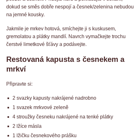
dokud se směs dobře nespojí a česnek/zelenina nebudou
na jemné kousky.
Jakmile je mrkev hotová, smíchejte ji s kuskusem,
gremolatou a plátky mandlí. Navrch vymačkejte trochu
čerstvé limetkové šťávy a podávejte.
Restovaná kapusta s česnekem a
mrkví
Připravte si:
2 svazky kapusty nakrájené nadrobno
1 svazek mrkvové zeleně
4 stroužky česneku nakrájené na tenké plátky
2 lžíce másla
1 lžičku česnekového prášku