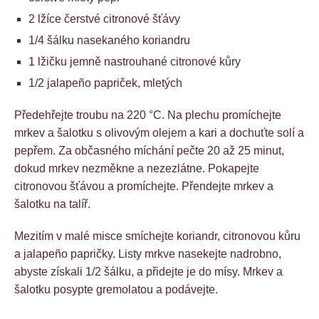
2 lžíce čerstvé citronové šťávy
1/4 šálku nasekaného koriandru
1 lžičku jemně nastrouhané citronové kůry
1/2 jalapeño papriček, mletých
Předehřejte troubu na 220 °C. Na plechu promíchejte
mrkev a šalotku s olivovým olejem a kari a dochuťte solí a
pepřem. Za občasného míchání pečte 20 až 25 minut,
dokud mrkev nezměkne a nezezlátne. Pokapejte
citronovou šťávou a promíchejte. Přendejte mrkev a
šalotku na talíř.
Mezitím v malé misce smíchejte koriandr, citronovou kůru
a jalapeño papričky. Listy mrkve nasekejte nadrobno,
abyste získali 1/2 šálku, a přidejte je do mísy. Mrkev a
šalotku posypte gremolatou a podávejte.