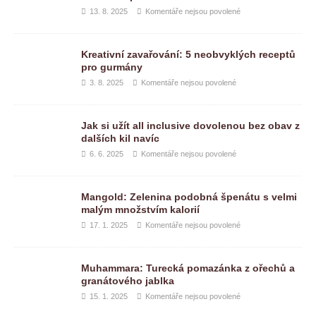
13. 8. 2025
Komentáře nejsou povolené
Kreativní zavařování: 5 neobvyklých receptů
pro gurmány
3. 8. 2025
Komentáře nejsou povolené
Jak si užít all inclusive dovolenou bez obav z
dalších kil navíc
6. 6. 2025
Komentáře nejsou povolené
Mangold: Zelenina podobná špenátu s velmi
malým množstvím kalorií
17. 1. 2025
Komentáře nejsou povolené
Muhammara: Turecká pomazánka z ořechů a
granátového jablka
15. 1. 2025
Komentáře nejsou povolené