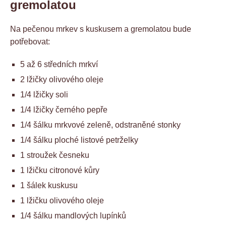
gremolatou
Na pečenou mrkev s kuskusem a gremolatou bude
potřebovat:
5 až 6 středních mrkví
2 lžičky olivového oleje
1/4 lžičky soli
1/4 lžičky černého pepře
1/4 šálku mrkvové zeleně, odstraněné stonky
1/4 šálku ploché listové petrželky
1 stroužek česneku
1 lžičku citronové kůry
1 šálek kuskusu
1 lžičku olivového oleje
1/4 šálku mandlových lupínků