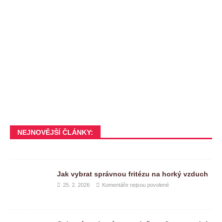
NEJNOVĚJŠÍ ČLÁNKY:
Jak vybrat správnou fritézu na horký vzduch
25. 2. 2026
Komentáře nejsou povolené