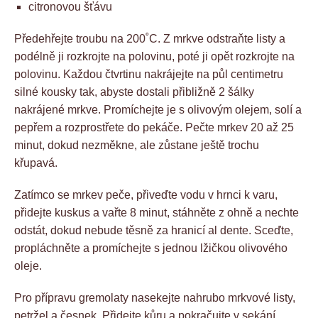
citronovou šťávu
Předehřejte troubu na 200˚C. Z mrkve odstraňte listy a
podélně ji rozkrojte na polovinu, poté ji opět rozkrojte na
polovinu. Každou čtvrtinu nakrájejte na půl centimetru
silné kousky tak, abyste dostali přibližně 2 šálky
nakrájené mrkve. Promíchejte je s olivovým olejem, solí a
pepřem a rozprostřete do pekáče. Pečte mrkev 20 až 25
minut, dokud nezměkne, ale zůstane ještě trochu
křupavá.
Zatímco se mrkev peče, přiveďte vodu v hrnci k varu,
přidejte kuskus a vařte 8 minut, stáhněte z ohně a nechte
odstát, dokud nebude těsně za hranicí al dente. Sceďte,
propláchněte a promíchejte s jednou lžičkou olivového
oleje.
Pro přípravu gremolaty nasekejte nahrubo mrkvové listy,
petržel a česnek. Přidejte kůru a pokračujte v sekání,