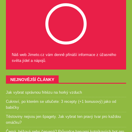
Náš web Jimeto.cz vám denně přináší informace z úžasného
světa jídel a nápojů.
NEJNOVĚJŠÍ ČLÁNKY
Jak vybrat správnou fritézu na horký vzduch
Cukroví, po kterém se utlučete: 3 recepty (+1 bonusový) jako od
babičky
Těstoviny nejsou jen špagety. Jak vybrat ten pravý tvar pro každou
omáčku?
Černá, béžová nebo červená? Průvodce barvami kotníkových bot pro