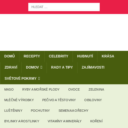
DOMŮ
RECEPTY
CELEBRITY
HUBNUTÍ
KRÁSA
ZDRAVÍ
DOMOV
RADY A TIPY
ZAJÍMAVOSTI
SVĚTOVÉ POKRMY
MASO
RYBY A MOŘSKÉ PLODY
OVOCE
ZELENINA
MLÉČNÉ VÝROBKY
PEČIVO A TĚSTOVINY
OBILOVINY
LUŠTĚNINY
POCHUTINY
SEMENA A OŘECHY
BYLINKY A ROSTLINKY
VITAMÍNY A MINERÁLY
KOŘENÍ