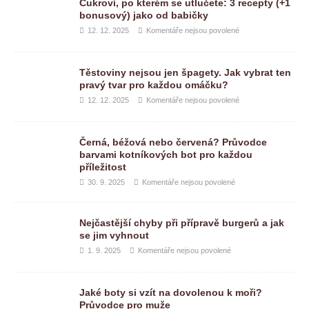
Cukroví, po kterém se utlučete: 3 recepty (+1
bonusový) jako od babičky
12. 12. 2025
Komentáře nejsou povolené
Těstoviny nejsou jen špagety. Jak vybrat ten
pravý tvar pro každou omáčku?
12. 12. 2025
Komentáře nejsou povolené
Černá, béžová nebo červená? Průvodce
barvami kotníkových bot pro každou
příležitost
30. 9. 2025
Komentáře nejsou povolené
Nejčastější chyby při přípravě burgerů a jak
se jim vyhnout
1. 9. 2025
Komentáře nejsou povolené
Jaké boty si vzít na dovolenou k moři?
Průvodce pro muže