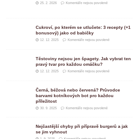
25. 2. 2026
Komentáře nejsou povolené
Cukroví, po kterém se utlučete: 3 recepty (+1
bonusový) jako od babičky
12. 12. 2025
Komentáře nejsou povolené
Těstoviny nejsou jen špagety. Jak vybrat ten
pravý tvar pro každou omáčku?
12. 12. 2025
Komentáře nejsou povolené
Černá, béžová nebo červená? Průvodce
barvami kotníkových bot pro každou
příležitost
30. 9. 2025
Komentáře nejsou povolené
Nejčastější chyby při přípravě burgerů a jak
se jim vyhnout
1. 9. 2025
Komentáře nejsou povolené