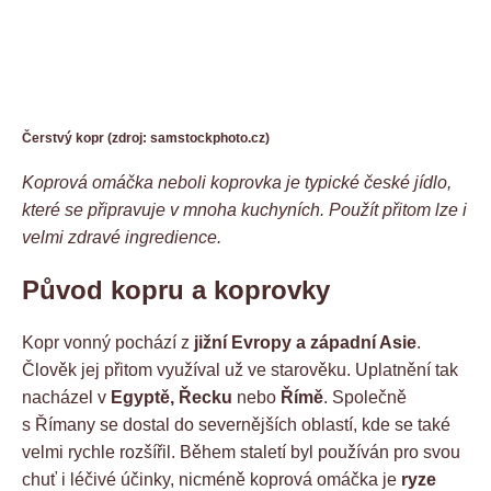
Čerstvý kopr (zdroj: samstockphoto.cz)
Koprová omáčka neboli koprovka je typické české jídlo,
které se připravuje v mnoha kuchyních. Použít přitom lze i
velmi zdravé ingredience.
Původ kopru a koprovky
Kopr vonný pochází z
jižní Evropy a západní Asie
.
Člověk jej přitom využíval už ve starověku. Uplatnění tak
nacházel v
Egyptě, Řecku
nebo
Římě
. Společně
s Římany se dostal do severnějších oblastí, kde se také
velmi rychle rozšířil. Během staletí byl používán pro svou
chuť i léčivé účinky, nicméně koprová omáčka je
ryze