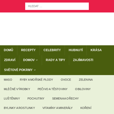
DOMŮ
RECEPTY
CELEBRITY
HUBNUTÍ
KRÁSA
ZDRAVÍ
DOMOV
RADY A TIPY
ZAJÍMAVOSTI
SVĚTOVÉ POKRMY
MASO
RYBY A MOŘSKÉ PLODY
OVOCE
ZELENINA
MLÉČNÉ VÝROBKY
PEČIVO A TĚSTOVINY
OBILOVINY
LUŠTĚNINY
POCHUTINY
SEMENA A OŘECHY
BYLINKY A ROSTLINKY
VITAMÍNY A MINERÁLY
KOŘENÍ