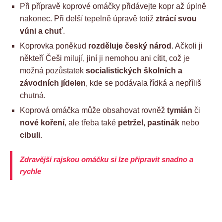
Při přípravě koprové omáčky přidávejte kopr až úplně
nakonec. Při delší tepelně úpravě totiž
ztrácí svou
vůni a chuť
.
Koprovka poněkud
rozděluje český národ
. Ačkoli ji
někteří Češi milují, jiní ji nemohou ani cítit, což je
možná pozůstatek
socialistických školních a
závodních jídelen
, kde se podávala řídká a nepříliš
chutná.
Koprová omáčka může obsahovat rovněž
tymián
či
nové koření
, ale třeba také
petržel, pastinák
nebo
cibuli
.
Zdravější rajskou omáčku si lze připravit snadno a
rychle