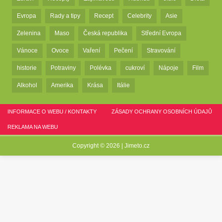
Evropa
Rady a tipy
Recept
Celebrity
Asie
Zelenina
Maso
Česká republika
Střední Evropa
Vánoce
Ovoce
Vaření
Pečení
Stravování
historie
Potraviny
Polévka
cukroví
Nápoje
Film
Alkohol
Amerika
Krása
Itálie
INFORMACE O WEBU / KONTAKTY
ZÁSADY OCHRANY OSOBNÍCH ÚDAJŮ
REKLAMA NA WEBU
Copyright © 2026 |
Jimeto.cz