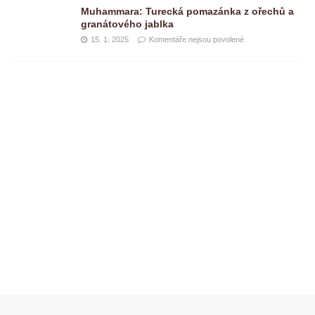
Muhammara: Turecká pomazánka z ořechů a
granátového jablka
15. 1. 2025
Komentáře nejsou povolené