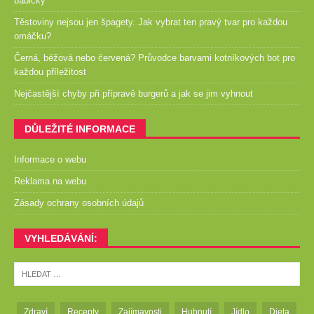
babičky
Těstoviny nejsou jen špagety. Jak vybrat ten pravý tvar pro každou
omáčku?
Černá, béžová nebo červená? Průvodce barvami kotníkových bot pro
každou příležitost
Nejčastější chyby při přípravě burgerů a jak se jim vyhnout
DŮLEŽITÉ INFORMACE
Informace o webu
Reklama na webu
Zásady ochrany osobních údajů
VYHLEDÁVÁNÍ:
Zdraví
Recepty
Zajímavosti
Hubnutí
Jídlo
Dieta