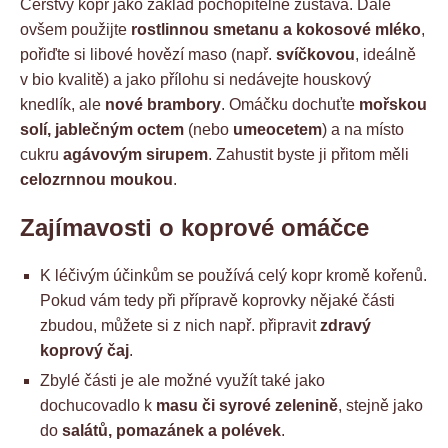
Čerstvý kopr jako základ pochopitelně zůstává. Dále
ovšem použijte
rostlinnou smetanu a kokosové mléko
,
pořiďte si libové hovězí maso (např.
svíčkovou
, ideálně
v bio kvalitě) a jako přílohu si nedávejte houskový
knedlík, ale
nové brambory
. Omáčku dochuťte
mořskou
solí, jablečným octem
(nebo
umeocetem
) a na místo
cukru
agávovým sirupem
. Zahustit byste ji přitom měli
celozrnnou moukou
.
Zajímavosti o koprové omáčce
K léčivým účinkům se používá celý kopr kromě kořenů.
Pokud vám tedy při přípravě koprovky nějaké části
zbudou, můžete si z nich např. připravit
zdravý
koprový čaj
.
Zbylé části je ale možné využít také jako
dochucovadlo k
masu či syrové zelenině
, stejně jako
do
salátů, pomazánek a polévek
.