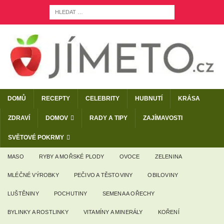
DOMŮ
RECEPTY
CELEBRITY
HUBNUTÍ
KRÁSA
ZDRAVÍ
DOMOV
RADY A TIPY
ZAJÍMAVOSTI
SVĚTOVÉ POKRMY
MASO
RYBY A MOŘSKÉ PLODY
OVOCE
ZELENINA
MLÉČNÉ VÝROBKY
PEČIVO A TĚSTOVINY
OBILOVINY
LUŠTĚNINY
POCHUTINY
SEMENA A OŘECHY
BYLINKY A ROSTLINKY
VITAMÍNY A MINERÁLY
KOŘENÍ