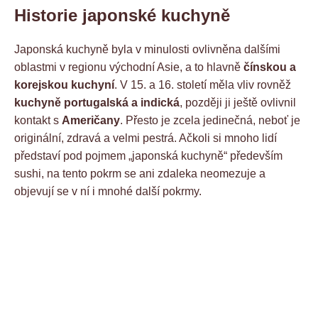
Historie japonské kuchyně
Japonská kuchyně byla v minulosti ovlivněna dalšími
oblastmi v regionu východní Asie, a to hlavně
čínskou a
korejskou kuchyní
. V 15. a 16. století měla vliv rovněž
kuchyně portugalská a indická
, později ji ještě ovlivnil
kontakt s
Američany
. Přesto je zcela jedinečná, neboť je
originální, zdravá a velmi pestrá. Ačkoli si mnoho lidí
představí pod pojmem „japonská kuchyně“ především
sushi, na tento pokrm se ani zdaleka neomezuje a
objevují se v ní i mnohé další pokrmy.