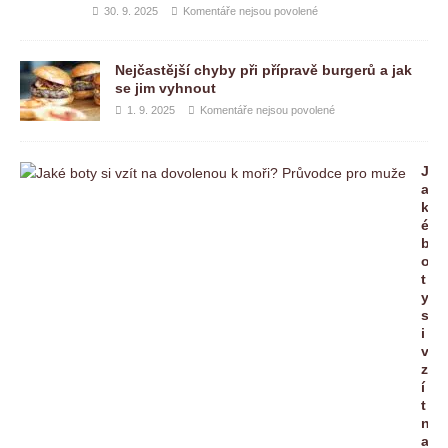
30. 9. 2025
Komentáře nejsou povolené
Nejčastější chyby při přípravě burgerů a jak
se jim vyhnout
1. 9. 2025
Komentáře nejsou povolené
J
a
k
é
b
o
t
y
s
i
v
z
í
t
n
a