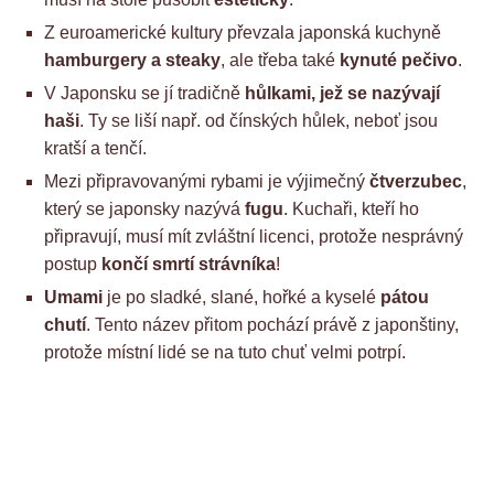
Z euroamerické kultury převzala japonská kuchyně
hamburgery a steaky
, ale třeba také
kynuté pečivo
.
V Japonsku se jí tradičně
hůlkami, jež se nazývají
haši
. Ty se liší např. od čínských hůlek, neboť jsou
kratší a tenčí.
Mezi připravovanými rybami je výjimečný
čtverzubec
,
který se japonsky nazývá
fugu
. Kuchaři, kteří ho
připravují, musí mít zvláštní licenci, protože nesprávný
postup
končí smrtí strávníka
!
Umami
je po sladké, slané, hořké a kyselé
pátou
chutí
. Tento název přitom pochází právě z japonštiny,
protože místní lidé se na tuto chuť velmi potrpí.