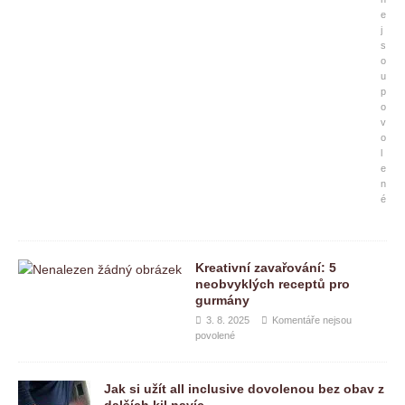
e
j
s
o
u
p
o
v
o
l
e
n
é
Kreativní zavařování: 5
neobvyklých receptů pro
gurmány
3. 8. 2025
Komentáře nejsou
povolené
Jak si užít all inclusive dovolenou bez obav z