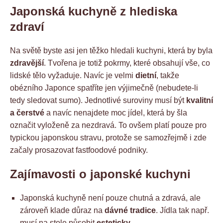
Japonská kuchyně z hlediska
zdraví
Na světě byste asi jen těžko hledali kuchyni, která by byla
zdravější
. Tvořena je totiž pokrmy, které obsahují vše, co
lidské tělo vyžaduje. Navíc je velmi
dietní
, takže
obézního Japonce spatříte jen výjimečně (nebudete-li
tedy sledovat sumo). Jednotlivé suroviny musí být
kvalitní
a čerstvé
a navíc nenajdete moc jídel, která by šla
označit vyloženě za nezdravá. To ovšem platí pouze pro
typickou japonskou stravu, protože se samozřejmě i zde
začaly prosazovat fastfoodové podniky.
Zajímavosti o japonské kuchyni
Japonská kuchyně není pouze chutná a zdravá, ale
zároveň klade důraz na
dávné tradice
. Jídla tak např.
musí na stole působit
esteticky
.