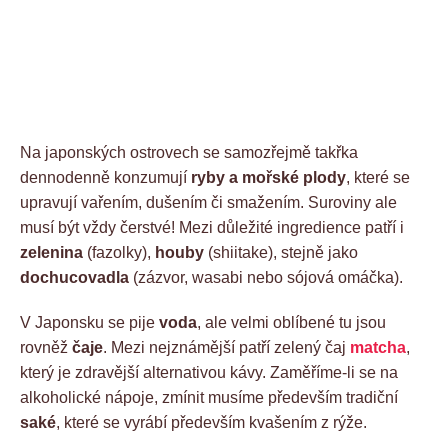
Na japonských ostrovech se samozřejmě takřka
dennodenně konzumují
ryby a mořské plody
, které se
upravují vařením, dušením či smažením. Suroviny ale
musí být vždy čerstvé! Mezi důležité ingredience patří i
zelenina
(fazolky),
houby
(shiitake), stejně jako
dochucovadla
(zázvor, wasabi nebo sójová omáčka).
V Japonsku se pije
voda
, ale velmi oblíbené tu jsou
rovněž
čaje
. Mezi nejznámější patří zelený čaj
matcha
,
který je zdravější alternativou kávy. Zaměříme-li se na
alkoholické nápoje, zmínit musíme především tradiční
saké
, které se vyrábí především kvašením z rýže.