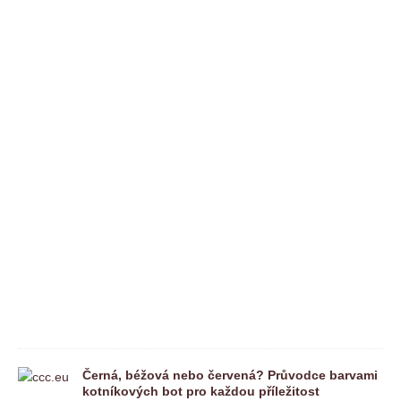
m
e
n
t
á
ř
e
n
e
j
s
o
u
p
o
v
o
l
e
n
é
Černá, béžová nebo červená? Průvodce barvami
kotníkových bot pro každou příležitost