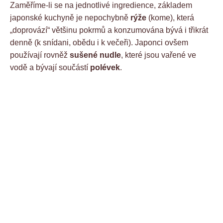
Zaměříme-li se na jednotlivé ingredience, základem
japonské kuchyně je nepochybně
rýže
(kome), která
„doprovází“ většinu pokrmů a konzumována bývá i třikrát
denně (k snídani, obědu i k večeři). Japonci ovšem
používají rovněž
sušené nudle
, které jsou vařené ve
vodě a bývají součástí
polévek
.