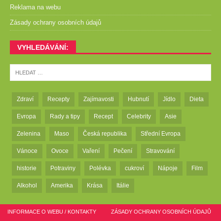
Reklama na webu
Zásady ochrany osobních údajů
VYHLEDÁVÁNÍ:
Zdraví
Recepty
Zajímavosti
Hubnutí
Jídlo
Dieta
Evropa
Rady a tipy
Recept
Celebrity
Asie
Zelenina
Maso
Česká republika
Střední Evropa
Vánoce
Ovoce
Vaření
Pečení
Stravování
historie
Potraviny
Polévka
cukroví
Nápoje
Film
Alkohol
Amerika
Krása
Itálie
INFORMACE O WEBU / KONTAKTY
ZÁSADY OCHRANY OSOBNÍCH ÚDAJŮ