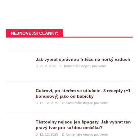
NEJNOVĚJŠÍ ČLÁNKY:
Jak vybrat správnou fritézu na horký vzduch
25. 2. 2026
Komentáře nejsou povolené
Cukroví, po kterém se utlučete: 3 recepty (+1
bonusový) jako od babičky
12. 12. 2025
Komentáře nejsou povolené
Těstoviny nejsou jen špagety. Jak vybrat ten
pravý tvar pro každou omáčku?
12. 12. 2025
Komentáře nejsou povolené