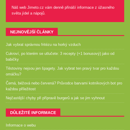
Náš web Jimeto.cz vám denně přináší informace z úžasného
světa jídel a nápojů.
NEJNOVĚJŠÍ ČLÁNKY
Jak vybrat správnou fritézu na horký vzduch
Cukroví, po kterém se utlučete: 3 recepty (+1 bonusový) jako od
babičky
Těstoviny nejsou jen špagety. Jak vybrat ten pravý tvar pro každou
omáčku?
Černá, béžová nebo červená? Průvodce barvami kotníkových bot pro
každou příležitost
Nejčastější chyby při přípravě burgerů a jak se jim vyhnout
DŮLEŽITÉ INFORMACE
Informace o webu