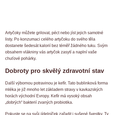
Artyčoky můžete grilovat, péct nebo jíst jejich samotné
listy. Po konzumaci celého artyčoku do svého těla
dostanete šedesát kalorií bez téměř žádného tuku. Svým
obsahem vlákniny vás artyčok zasytí a naplní vaše
chuťové pohárky.
Dobroty pro skvělý zdravotní stav
Další výbornou potravinou je kefír. Tato bublinková forma
mléka je již mnoho let základem stravy v kavkazských
horách východní Evropy. Kefír má vysoký obsah
„dobrých“ bakterií zvaných probiotika.
Pokuste se na svůj jídelníček zařadit i sušené švestky. Ty