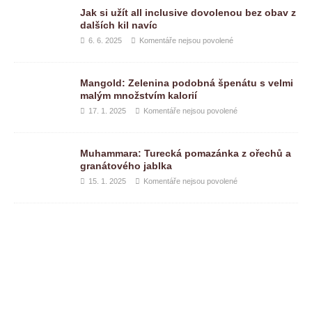
Jak si užít all inclusive dovolenou bez obav z
dalších kil navíc
6. 6. 2025
Komentáře nejsou povolené
Mangold: Zelenina podobná špenátu s velmi
malým množstvím kalorií
17. 1. 2025
Komentáře nejsou povolené
Muhammara: Turecká pomazánka z ořechů a
granátového jablka
15. 1. 2025
Komentáře nejsou povolené