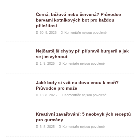
Černá, béžová nebo červená? Průvodce
barvami kotníkových bot pro každou
příležitost
30. 9. 2025
Komentáře nejsou povolené
Nejčastější chyby při přípravě burgerů a jak
se jim vyhnout
1. 9. 2025
Komentáře nejsou povolené
Jaké boty si vzít na dovolenou k moři?
Průvodce pro muže
13. 8. 2025
Komentáře nejsou povolené
Kreativní zavařování: 5 neobvyklých receptů
pro gurmány
3. 8. 2025
Komentáře nejsou povolené