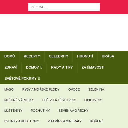
DOMŮ
RECEPTY
CELEBRITY
HUBNUTÍ
KRÁSA
ZDRAVÍ
DOMOV
RADY A TIPY
ZAJÍMAVOSTI
SVĚTOVÉ POKRMY
MASO
RYBY A MOŘSKÉ PLODY
OVOCE
ZELENINA
MLÉČNÉ VÝROBKY
PEČIVO A TĚSTOVINY
OBILOVINY
LUŠTĚNINY
POCHUTINY
SEMENA A OŘECHY
BYLINKY A ROSTLINKY
VITAMÍNY A MINERÁLY
KOŘENÍ