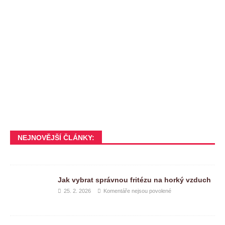
NEJNOVĚJŠÍ ČLÁNKY:
Jak vybrat správnou fritézu na horký vzduch
25. 2. 2026
Komentáře nejsou povolené