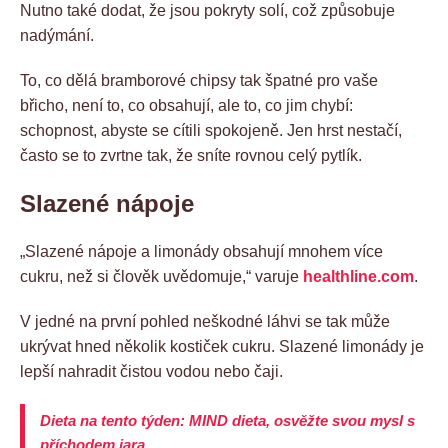
Nutno také dodat, že jsou pokryty solí, což způsobuje
nadýmání.
To, co dělá bramborové chipsy tak špatné pro vaše
břicho, není to, co obsahují, ale to, co jim chybí:
schopnost, abyste se cítili spokojeně. Jen hrst nestačí,
často se to zvrtne tak, že sníte rovnou celý pytlík.
Slazené nápoje
„Slazené nápoje a limonády obsahují mnohem více
cukru, než si člověk uvědomuje,“ varuje
healthline.com
.
V jedné na první pohled neškodné láhvi se tak může
ukrývat hned několik kostiček cukru. Slazené limonády je
lepší nahradit čistou vodou nebo čaji.
Dieta na tento týden: MIND dieta, osvěžte svou mysl s
příchodem jara