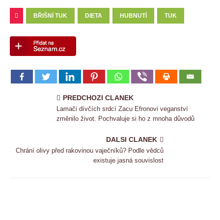
BŘIŠNÍ TUK
DIETA
HUBNUTÍ
TUK
PREDCHOZI CLANEK
Lamači dívčích srdcí Zacu Efronovi veganství
změnilo život. Pochvaluje si ho z mnoha důvodů
DALSI CLANEK
Chrání olivy před rakovinou vaječníků? Podle vědců
existuje jasná souvislost