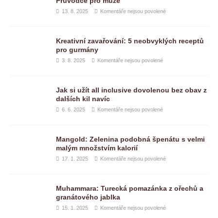
Průvodce pro muže
13. 8. 2025
Komentáře nejsou povolené
Kreativní zavařování: 5 neobvyklých receptů
pro gurmány
3. 8. 2025
Komentáře nejsou povolené
Jak si užít all inclusive dovolenou bez obav z
dalších kil navíc
6. 6. 2025
Komentáře nejsou povolené
Mangold: Zelenina podobná špenátu s velmi
malým množstvím kalorií
17. 1. 2025
Komentáře nejsou povolené
Muhammara: Turecká pomazánka z ořechů a
granátového jablka
15. 1. 2025
Komentáře nejsou povolené