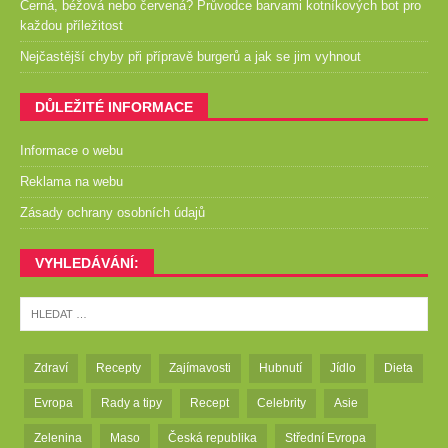
Černá, béžová nebo červená? Průvodce barvami kotníkových bot pro
každou příležitost
Nejčastější chyby při přípravě burgerů a jak se jim vyhnout
DŮLEŽITÉ INFORMACE
Informace o webu
Reklama na webu
Zásady ochrany osobních údajů
VYHLEDÁVÁNÍ:
Zdraví
Recepty
Zajímavosti
Hubnutí
Jídlo
Dieta
Evropa
Rady a tipy
Recept
Celebrity
Asie
Zelenina
Maso
Česká republika
Střední Evropa