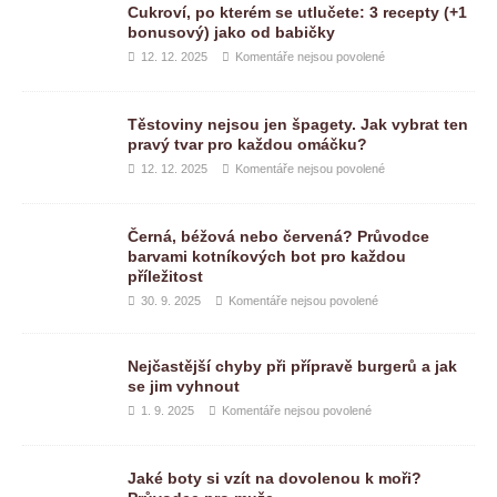
Cukroví, po kterém se utlučete: 3 recepty (+1
bonusový) jako od babičky
12. 12. 2025
Komentáře nejsou povolené
Těstoviny nejsou jen špagety. Jak vybrat ten
pravý tvar pro každou omáčku?
12. 12. 2025
Komentáře nejsou povolené
Černá, béžová nebo červená? Průvodce
barvami kotníkových bot pro každou
příležitost
30. 9. 2025
Komentáře nejsou povolené
Nejčastější chyby při přípravě burgerů a jak
se jim vyhnout
1. 9. 2025
Komentáře nejsou povolené
Jaké boty si vzít na dovolenou k moři?