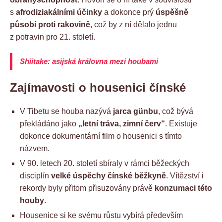
s
afrodiziakálními účinky
a dokonce prý
úspěšně
působí proti rakovině
, což by z ní dělalo jednu
z potravin pro 21. století.
Shiitake: asijská královna mezi houbami
Zajímavosti o housenici čínské
V Tibetu se houba nazývá
jarca günbu
, což bývá
překládáno jako
„letní tráva, zimní červ“
. Existuje
dokonce dokumentární film o housenici s tímto
názvem.
V 90. letech 20. století sbíraly v rámci běžeckých
disciplín
velké úspěchy čínské běžkyně
. Vítězství i
rekordy byly přitom přisuzovány právě
konzumaci této
houby
.
Housenice si ke svému růstu vybírá především