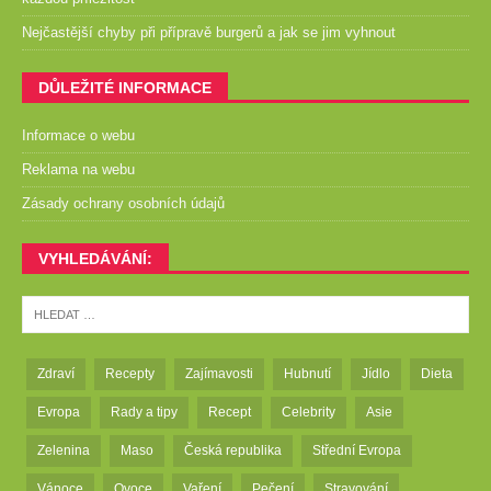
Nejčastější chyby při přípravě burgerů a jak se jim vyhnout
DŮLEŽITÉ INFORMACE
Informace o webu
Reklama na webu
Zásady ochrany osobních údajů
VYHLEDÁVÁNÍ:
Zdraví
Recepty
Zajímavosti
Hubnutí
Jídlo
Dieta
Evropa
Rady a tipy
Recept
Celebrity
Asie
Zelenina
Maso
Česká republika
Střední Evropa
Vánoce
Ovoce
Vaření
Pečení
Stravování