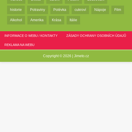
historie
Potraviny
Polévka
cukroví
Nápoje
Film
Alkohol
Amerika
Krása
Itálie
INFORMACE O WEBU / KONTAKTY
ZÁSADY OCHRANY OSOBNÍCH ÚDAJŮ
REKLAMA NA WEBU
Copyright © 2026 |
Jimeto.cz