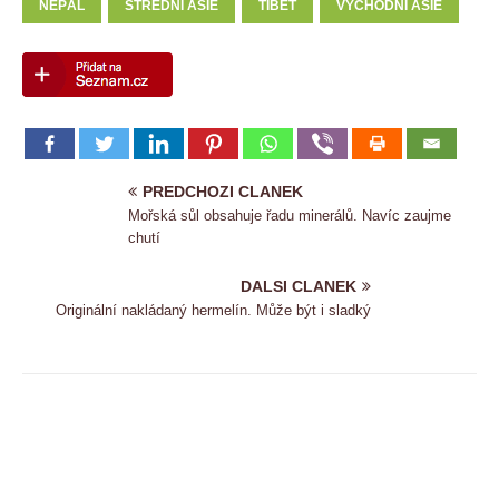
NEPÁL
STŘEDNÍ ASIE
TIBET
VÝCHODNÍ ASIE
PREDCHOZI CLANEK
Mořská sůl obsahuje řadu minerálů. Navíc zaujme
chutí
DALSI CLANEK
Originální nakládaný hermelín. Může být i sladký