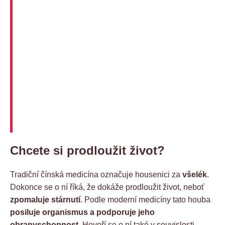
Chcete si prodloužit život?
Tradiční čínská medicína označuje housenici za
všelék
.
Dokonce se o ní říká, že dokáže prodloužit život, neboť
zpomaluje stárnutí
. Podle moderní medicíny tato houba
posiluje organismus a podporuje jeho
obranyschopnost
. Hovoří se o ní také v souvislosti