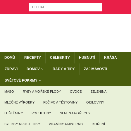
DOMŮ
RECEPTY
CELEBRITY
HUBNUTÍ
KRÁSA
ZDRAVÍ
DOMOV
RADY A TIPY
ZAJÍMAVOSTI
SVĚTOVÉ POKRMY
MASO
RYBY A MOŘSKÉ PLODY
OVOCE
ZELENINA
MLÉČNÉ VÝROBKY
PEČIVO A TĚSTOVINY
OBILOVINY
LUŠTĚNINY
POCHUTINY
SEMENA A OŘECHY
BYLINKY A ROSTLINKY
VITAMÍNY A MINERÁLY
KOŘENÍ