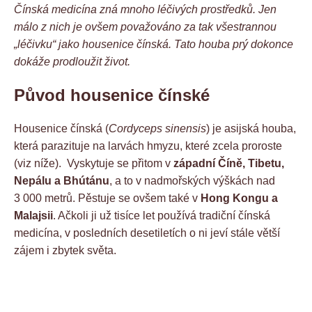
Čínská medicína zná mnoho léčivých prostředků. Jen
málo z nich je ovšem považováno za tak všestrannou
„léčivku“ jako housenice čínská. Tato houba prý dokonce
dokáže prodloužit život.
Původ housenice čínské
Housenice čínská (
Cordyceps sinensis
) je asijská houba,
která parazituje na larvách hmyzu, které zcela proroste
(viz níže). Vyskytuje se přitom v
západní Číně, Tibetu,
Nepálu a Bhútánu
, a to v nadmořských výškách nad
3 000 metrů. Pěstuje se ovšem také v
Hong Kongu a
Malajsii
. Ačkoli ji už tisíce let používá tradiční čínská
medicína, v posledních desetiletích o ni jeví stále větší
zájem i zbytek světa.