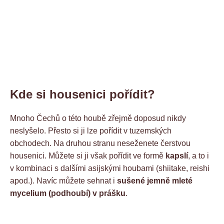
Kde si housenici pořídit?
Mnoho Čechů o této houbě zřejmě doposud nikdy
neslyšelo. Přesto si ji lze pořídit v tuzemských
obchodech. Na druhou stranu neseženete čerstvou
housenici. Můžete si ji však pořídit ve formě
kapslí
, a to i
v kombinaci s dalšími asijskými houbami (shiitake, reishi
apod.). Navíc můžete sehnat i
sušené jemně mleté
mycelium (podhoubí) v prášku
.