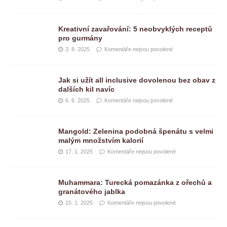
Kreativní zavařování: 5 neobvyklých receptů
pro gurmány
3. 8. 2025
Komentáře nejsou povolené
Jak si užít all inclusive dovolenou bez obav z
dalších kil navíc
6. 6. 2025
Komentáře nejsou povolené
Mangold: Zelenina podobná špenátu s velmi
malým množstvím kalorií
17. 1. 2025
Komentáře nejsou povolené
Muhammara: Turecká pomazánka z ořechů a
granátového jablka
15. 1. 2025
Komentáře nejsou povolené