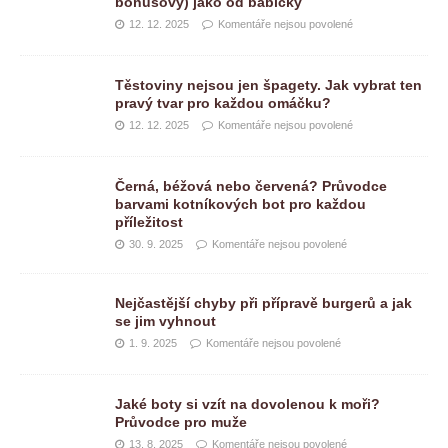
bonusový) jako od babičky
12. 12. 2025
Komentáře nejsou povolené
Těstoviny nejsou jen špagety. Jak vybrat ten
pravý tvar pro každou omáčku?
12. 12. 2025
Komentáře nejsou povolené
Černá, béžová nebo červená? Průvodce
barvami kotníkových bot pro každou
příležitost
30. 9. 2025
Komentáře nejsou povolené
Nejčastější chyby při přípravě burgerů a jak
se jim vyhnout
1. 9. 2025
Komentáře nejsou povolené
Jaké boty si vzít na dovolenou k moři?
Průvodce pro muže
13. 8. 2025
Komentáře nejsou povolené