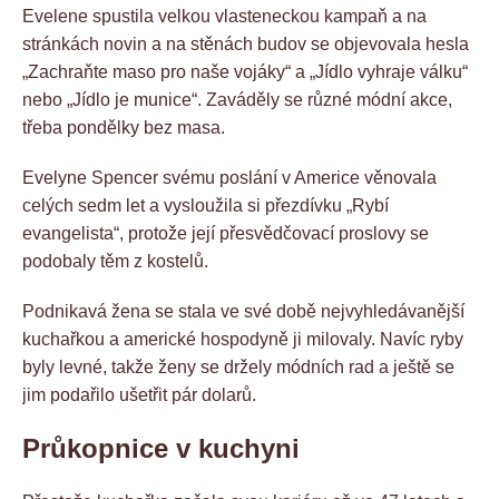
Evelene spustila velkou vlasteneckou kampaň a na
stránkách novin a na stěnách budov se objevovala hesla
„Zachraňte maso pro naše vojáky“ a „Jídlo vyhraje válku“
nebo „Jídlo je munice“. Zaváděly se různé módní akce,
třeba pondělky bez masa.
Evelyne Spencer svému poslání v Americe věnovala
celých sedm let a vysloužila si přezdívku „Rybí
evangelista“, protože její přesvědčovací proslovy se
podobaly těm z kostelů.
Podnikavá žena se stala ve své době nejvyhledávanější
kuchařkou a americké hospodyně ji milovaly. Navíc ryby
byly levné, takže ženy se držely módních rad a ještě se
jim podařilo ušetřit pár dolarů.
Průkopnice v kuchyni