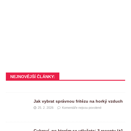
NEJNOVĚJŠÍ ČLÁNKY:
Jak vybrat správnou fritézu na horký vzduch
25. 2. 2026
Komentáře nejsou povolené
Cukroví, po kterém se utlučete: 3 recepty (+1