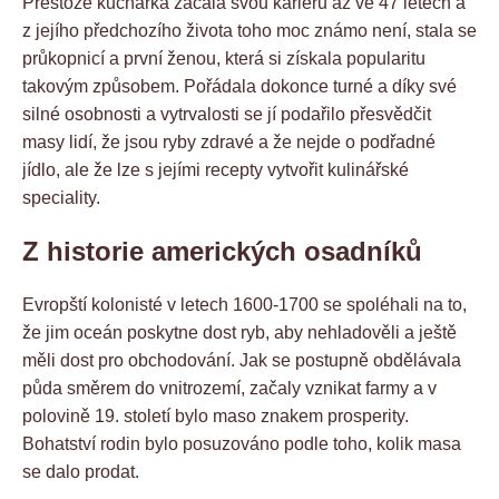
Přestože kuchařka začala svou kariéru až ve 47 letech a
z jejího předchozího života toho moc známo není, stala se
průkopnicí a první ženou, která si získala popularitu
takovým způsobem. Pořádala dokonce turné a díky své
silné osobnosti a vytrvalosti se jí podařilo přesvědčit
masy lidí, že jsou ryby zdravé a že nejde o podřadné
jídlo, ale že lze s jejími recepty vytvořit kulinářské
speciality.
Z historie amerických osadníků
Evropští kolonisté v letech 1600-1700 se spoléhali na to,
že jim oceán poskytne dost ryb, aby nehladověli a ještě
měli dost pro obchodování. Jak se postupně obdělávala
půda směrem do vnitrozemí, začaly vznikat farmy a v
polovině 19. století bylo maso znakem prosperity.
Bohatství rodin bylo posuzováno podle toho, kolik masa
se dalo prodat.