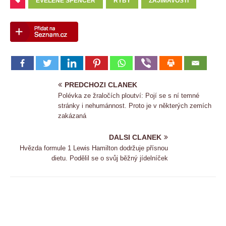
EVELENE SPENCER
RYBY
ZAJÍMAVOSTI
PREDCHOZI CLANEK
Polévka ze žraločích ploutví: Pojí se s ní temné
stránky i nehumánnost. Proto je v některých zemích
zakázaná
DALSI CLANEK
Hvězda formule 1 Lewis Hamilton dodržuje přísnou
dietu. Podělil se o svůj běžný jídelníček