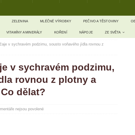
ZELENINA
MLÉČNÉ VÝROBKY
PEČIVO A TĚSTOVINY
OB
VITAMÍNY A MINERÁLY
KOŘENÍ
NÁPOJE
ZE SVĚTA
čaje v sychravém podzimu, sousto voňavého jídla rovnou z
je v sychravém podzimu,
dla rovnou z plotny a
. Co dělat?
mentáře nejsou povolené