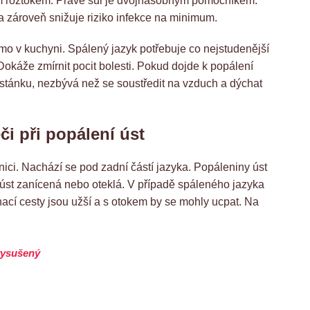
m roztokem. Právě sůl je dvojnásobným pomocníkem.
a zároveň snižuje riziko infekce na minimum.
ímo v kuchyni. Spálený jazyk potřebuje co nejstudenější
 Dokáže zmírnit pocit bolesti. Pokud dojde k popálení
ím stánku, nezbývá než se soustředit na vzduch a dýchat
či při popálení úst
šnici. Nachází se pod zadní částí jazyka. Popáleniny úst
t úst zanícená nebo oteklá. V případě spáleného jazyka
chací cesty jsou užší a s otokem by se mohly ucpat. Na
vysušený