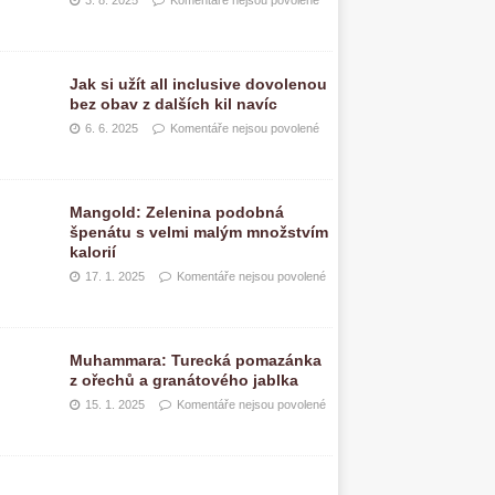
3. 8. 2025
Komentáře nejsou povolené
Jak si užít all inclusive dovolenou
bez obav z dalších kil navíc
6. 6. 2025
Komentáře nejsou povolené
Mangold: Zelenina podobná
špenátu s velmi malým množstvím
kalorií
17. 1. 2025
Komentáře nejsou povolené
Muhammara: Turecká pomazánka
z ořechů a granátového jablka
15. 1. 2025
Komentáře nejsou povolené