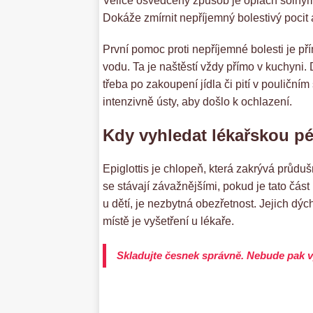
Velice osvědčený způsob je oplach solný
Dokáže zmírnit nepříjemný bolestivý pocit 
První pomoc proti nepříjemné bolesti je př
vodu. Ta je naštěstí vždy přímo v kuchyni.
třeba po zakoupení jídla či pití v pouličn
intenzivně ústy, aby došlo k ochlazení.
Kdy vyhledat lékařskou pé
Epiglottis je chlopeň, která zakrývá průdu
se stávají závažnějšími, pokud je tato čás
u dětí, je nezbytná obezřetnost. Jejich dý
místě je vyšetření u lékaře.
Skladujte česnek správně. Nebude pak 