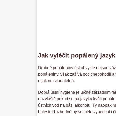
Jak vyléčit popálený jazyk
Drobné popáleniny úst obvykle nejsou váž
popáleniny, však zažívá pocit nepohodlí a v
nijak nezvladatelná.
Dobrá ústní hygiena je určitě základním fa
obzvláště pokud se na jazyku kvůli popále
ústních vod na bázi alkoholu. Ty naopak mo
bolesti. Rozhodně by se mělo vynechat i či