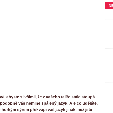
N
í, abyste si všimli, že z vašeho talíře stále stoupá
děpodobně vás nemine spálený jazyk. Ale co uděláte,
ě horkým sýrem překvapí váš jazyk jinak, než jste