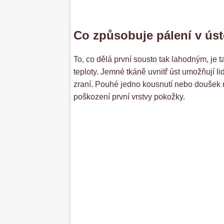
Co způsobuje pálení v ús
To, co dělá první sousto tak lahodným, je t
teploty. Jemné tkáně uvnitř úst umožňují l
zraní. Pouhé jedno kousnutí nebo doušek
poškození první vrstvy pokožky.