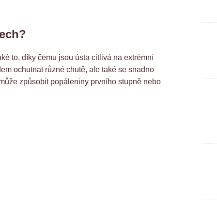
tech?
aké to, díky čemu jsou ústa citlivá na extrémní
idem ochutnat různé chutě, ale také se snadno
 může způsobit popáleniny prvního stupně nebo