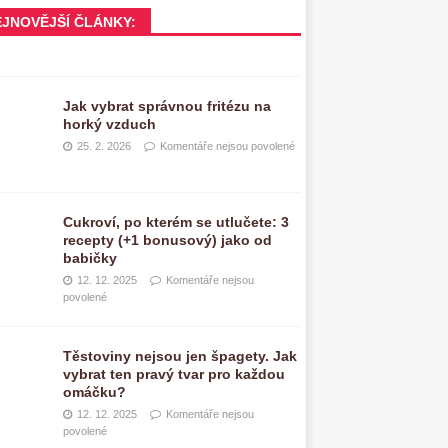
EJNOVĚJŠÍ ČLÁNKY:
Jak vybrat správnou fritézu na
horký vzduch
25. 2. 2026
Komentáře nejsou povolené
Cukroví, po kterém se utlučete: 3
recepty (+1 bonusový) jako od
babičky
12. 12. 2025
Komentáře nejsou
povolené
Těstoviny nejsou jen špagety. Jak
vybrat ten pravý tvar pro každou
omáčku?
12. 12. 2025
Komentáře nejsou
povolené