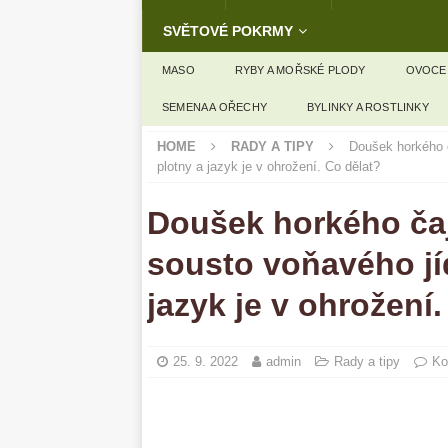
SVĚTOVÉ POKRMY
MASO
RYBY A MOŘSKÉ PLODY
OVOCE
SEMENA A OŘECHY
BYLINKY A ROSTLINKY
HOME
RADY A TIPY
Doušek horkého 
plotny a jazyk je v ohrožení. Co dělat?
Doušek horkého ča
sousto voňavého jí
jazyk je v ohrožení
25. 9. 2022
admin
Rady a tipy
Ko