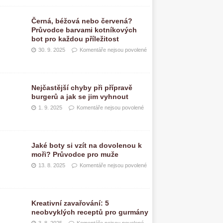
Černá, béžová nebo červená?
Průvodce barvami kotníkových
bot pro každou příležitost
30. 9. 2025
Komentáře nejsou povolené
Nejčastější chyby při přípravě
burgerů a jak se jim vyhnout
1. 9. 2025
Komentáře nejsou povolené
Jaké boty si vzít na dovolenou k
moři? Průvodce pro muže
13. 8. 2025
Komentáře nejsou povolené
Kreativní zavařování: 5
neobvyklých receptů pro gurmány