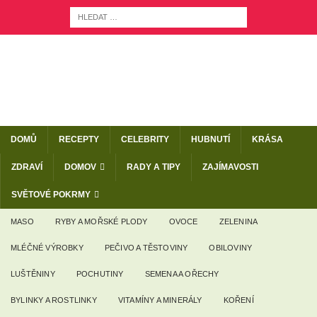
DOMŮ
RECEPTY
CELEBRITY
HUBNUTÍ
KRÁSA
ZDRAVÍ
DOMOV
RADY A TIPY
ZAJÍMAVOSTI
SVĚTOVÉ POKRMY
MASO
RYBY A MOŘSKÉ PLODY
OVOCE
ZELENINA
MLÉČNÉ VÝROBKY
PEČIVO A TĚSTOVINY
OBILOVINY
LUŠTĚNINY
POCHUTINY
SEMENA A OŘECHY
BYLINKY A ROSTLINKY
VITAMÍNY A MINERÁLY
KOŘENÍ