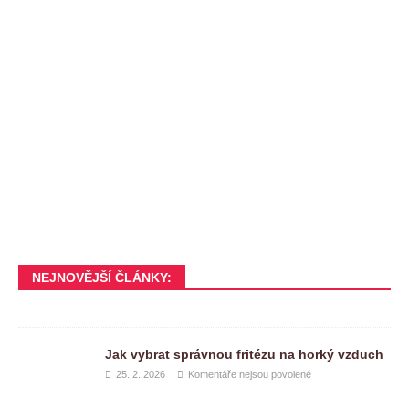
NEJNOVĚJŠÍ ČLÁNKY:
Jak vybrat správnou fritézu na horký vzduch
25. 2. 2026
Komentáře nejsou povolené