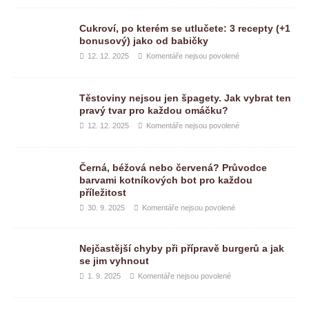
Cukroví, po kterém se utlučete: 3 recepty (+1
bonusový) jako od babičky
12. 12. 2025
Komentáře nejsou povolené
Těstoviny nejsou jen špagety. Jak vybrat ten
pravý tvar pro každou omáčku?
12. 12. 2025
Komentáře nejsou povolené
Černá, béžová nebo červená? Průvodce
barvami kotníkových bot pro každou
příležitost
30. 9. 2025
Komentáře nejsou povolené
Nejčastější chyby při přípravě burgerů a jak
se jim vyhnout
1. 9. 2025
Komentáře nejsou povolené