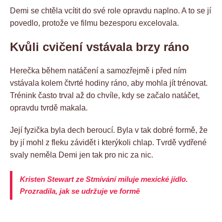
Demi se chtěla vcítit do své role opravdu naplno. A to se jí
povedlo, protože ve filmu bezesporu excelovala.
Kvůli cvičení vstávala brzy ráno
Herečka během natáčení a samozřejmě i před ním
vstávala kolem čtvrté hodiny ráno, aby mohla jít trénovat.
Trénink často trval až do chvíle, kdy se začalo natáčet,
opravdu tvrdě makala.
Její fyzička byla dech beroucí. Byla v tak dobré formě, že
by jí mohl z fleku závidět i kterýkoli chlap. Tvrdě vydřené
svaly neměla Demi jen tak pro nic za nic.
Kristen Stewart ze Stmívání miluje mexické jídlo.
Prozradila, jak se udržuje ve formě