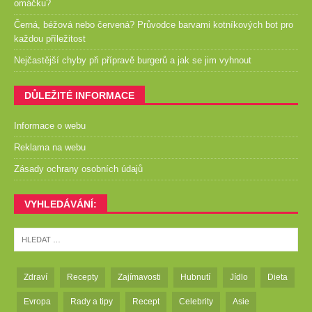
omáčku?
Černá, béžová nebo červená? Průvodce barvami kotníkových bot pro
každou příležitost
Nejčastější chyby při přípravě burgerů a jak se jim vyhnout
DŮLEŽITÉ INFORMACE
Informace o webu
Reklama na webu
Zásady ochrany osobních údajů
VYHLEDÁVÁNÍ:
Zdraví
Recepty
Zajímavosti
Hubnutí
Jídlo
Dieta
Evropa
Rady a tipy
Recept
Celebrity
Asie