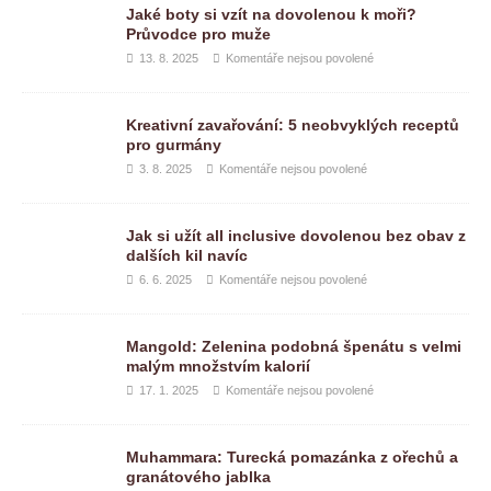
Jaké boty si vzít na dovolenou k moři?
Průvodce pro muže
13. 8. 2025
Komentáře nejsou povolené
Kreativní zavařování: 5 neobvyklých receptů
pro gurmány
3. 8. 2025
Komentáře nejsou povolené
Jak si užít all inclusive dovolenou bez obav z
dalších kil navíc
6. 6. 2025
Komentáře nejsou povolené
Mangold: Zelenina podobná špenátu s velmi
malým množstvím kalorií
17. 1. 2025
Komentáře nejsou povolené
Muhammara: Turecká pomazánka z ořechů a
granátového jablka