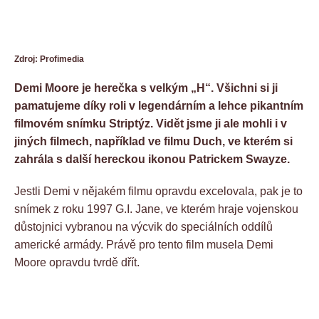
Zdroj: Profimedia
Demi Moore je herečka s velkým „H“. Všichni si ji
pamatujeme díky roli v legendárním a lehce pikantním
filmovém snímku Striptýz. Vidět jsme ji ale mohli i v
jiných filmech, například ve filmu Duch, ve kterém si
zahrála s další hereckou ikonou Patrickem Swayze.
Jestli Demi v nějakém filmu opravdu excelovala, pak je to
snímek z roku 1997 G.I. Jane, ve kterém hraje vojenskou
důstojnici vybranou na výcvik do speciálních oddílů
americké armády. Právě pro tento film musela Demi
Moore opravdu tvrdě dřít.