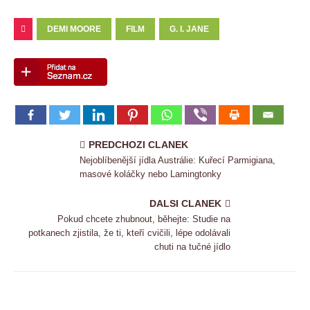
DEMI MOORE
FILM
G. I. JANE
PREDCHOZI CLANEK
Nejoblíbenější jídla Austrálie: Kuřecí Parmigiana,
masové koláčky nebo Lamingtonky
DALSI CLANEK
Pokud chcete zhubnout, běhejte: Studie na
potkanech zjistila, že ti, kteří cvičili, lépe odolávali
chuti na tučné jídlo