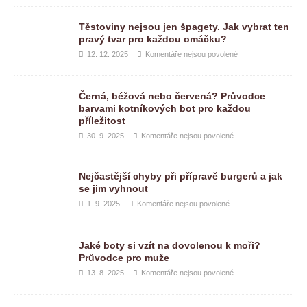
Těstoviny nejsou jen špagety. Jak vybrat ten
pravý tvar pro každou omáčku?
12. 12. 2025
Komentáře nejsou povolené
Černá, béžová nebo červená? Průvodce
barvami kotníkových bot pro každou
příležitost
30. 9. 2025
Komentáře nejsou povolené
Nejčastější chyby při přípravě burgerů a jak
se jim vyhnout
1. 9. 2025
Komentáře nejsou povolené
Jaké boty si vzít na dovolenou k moři?
Průvodce pro muže
13. 8. 2025
Komentáře nejsou povolené