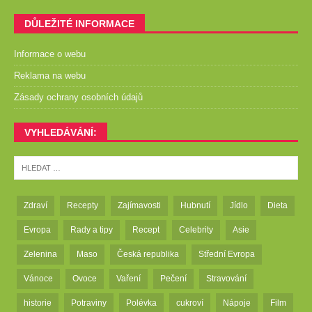
DŮLEŽITÉ INFORMACE
Informace o webu
Reklama na webu
Zásady ochrany osobních údajů
VYHLEDÁVÁNÍ:
Zdraví
Recepty
Zajímavosti
Hubnutí
Jídlo
Dieta
Evropa
Rady a tipy
Recept
Celebrity
Asie
Zelenina
Maso
Česká republika
Střední Evropa
Vánoce
Ovoce
Vaření
Pečení
Stravování
historie
Potraviny
Polévka
cukroví
Nápoje
Film