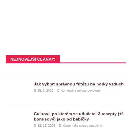
NEJNOVĚJŠÍ ČLÁNKY:
Jak vybrat správnou fritézu na horký vzduch
25. 2. 2026
Komentáře nejsou povolené
Cukroví, po kterém se utlučete: 3 recepty (+1
bonusový) jako od babičky
12. 12. 2025
Komentáře nejsou povolené