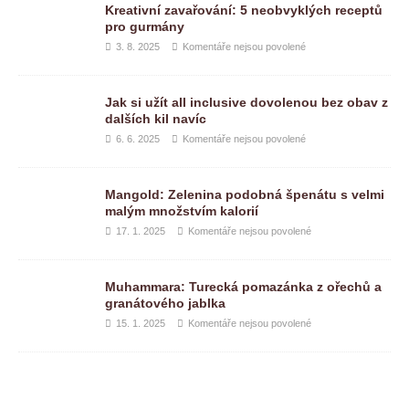
Kreativní zavařování: 5 neobvyklých receptů
pro gurmány
3. 8. 2025
Komentáře nejsou povolené
Jak si užít all inclusive dovolenou bez obav z
dalších kil navíc
6. 6. 2025
Komentáře nejsou povolené
Mangold: Zelenina podobná špenátu s velmi
malým množstvím kalorií
17. 1. 2025
Komentáře nejsou povolené
Muhammara: Turecká pomazánka z ořechů a
granátového jablka
15. 1. 2025
Komentáře nejsou povolené