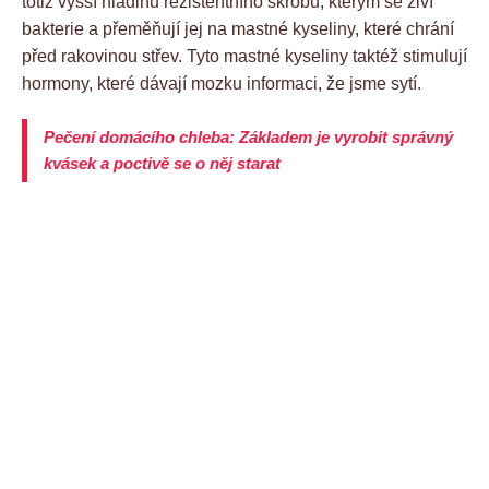
totiž vyšší hladinu rezistentního škrobu, kterým se živí
bakterie a přeměňují jej na mastné kyseliny, které chrání
před rakovinou střev. Tyto mastné kyseliny taktéž stimulují
hormony, které dávají mozku informaci, že jsme sytí.
Pečení domácího chleba: Základem je vyrobit správný
kvásek a poctivě se o něj starat