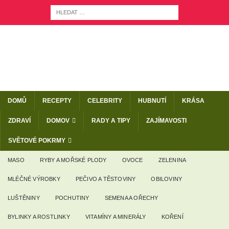
DOMŮ
RECEPTY
CELEBRITY
HUBNUTÍ
KRÁSA
ZDRAVÍ
DOMOV
RADY A TIPY
ZAJÍMAVOSTI
SVĚTOVÉ POKRMY
MASO
RYBY A MOŘSKÉ PLODY
OVOCE
ZELENINA
MLÉČNÉ VÝROBKY
PEČIVO A TĚSTOVINY
OBILOVINY
LUŠTĚNINY
POCHUTINY
SEMENA A OŘECHY
BYLINKY A ROSTLINKY
VITAMÍNY A MINERÁLY
KOŘENÍ