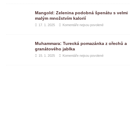
Mangold: Zelenina podobná špenátu s velmi
malým množstvím kalorií
17. 1. 2025
Komentáře nejsou povolené
Muhammara: Turecká pomazánka z ořechů a
granátového jablka
15. 1. 2025
Komentáře nejsou povolené