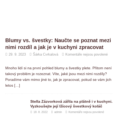
Blumy vs. švestky: Naučte se poznat mezi
nimi rozdíl a jak je v kuchyni zpracovat
29. 9. 2023
Šárka Cvrkalová
Komentáře nejsou povolené
Mnoho lidí si na první pohled blumy a švestky plete. Přitom není
takový problém je rozeznat. Víte, jaké jsou mezi nimi rozdíly?
Poradíme vám mimo jiné to, jak je zpracovat, pokud se vám jich
letos
[…]
Stella Zázvorková zářila na plátně i v kuchyni.
Vyzkoušejte její lžícový švestkový koláč
18. 8. 2022
admin
Komentáře nejsou povolené