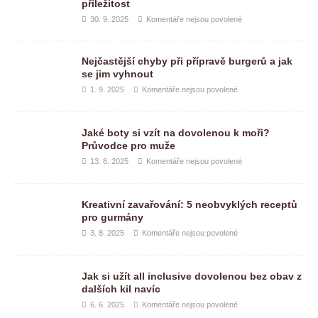
příležitost
30. 9. 2025
Komentáře nejsou povolené
Nejčastější chyby při přípravě burgerů a jak
se jim vyhnout
1. 9. 2025
Komentáře nejsou povolené
Jaké boty si vzít na dovolenou k moři?
Průvodce pro muže
13. 8. 2025
Komentáře nejsou povolené
Kreativní zavařování: 5 neobvyklých receptů
pro gurmány
3. 8. 2025
Komentáře nejsou povolené
Jak si užít all inclusive dovolenou bez obav z
dalších kil navíc
6. 6. 2025
Komentáře nejsou povolené