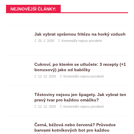
NEJNOVĚJŠÍ ČLÁNKY:
Jak vybrat správnou fritézu na horký vzduch
25. 2. 2026
Komentáře nejsou povolené
Cukroví, po kterém se utlučete: 3 recepty (+1
bonusový) jako od babičky
12. 12. 2025
Komentáře nejsou povolené
Těstoviny nejsou jen špagety. Jak vybrat ten
pravý tvar pro každou omáčku?
12. 12. 2025
Komentáře nejsou povolené
Černá, béžová nebo červená? Průvodce
barvami kotníkových bot pro každou