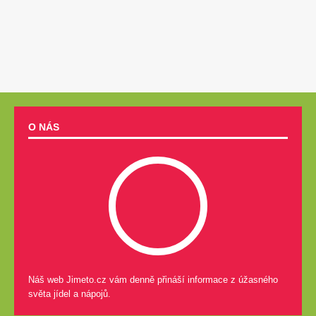
O NÁS
Náš web Jimeto.cz vám denně přináší informace z úžasného
světa jídel a nápojů.