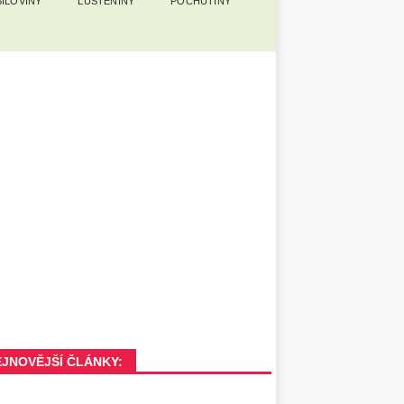
ILOVINY
LUŠTĚNINY
POCHUTINY
EJNOVĚJŠÍ ČLÁNKY: