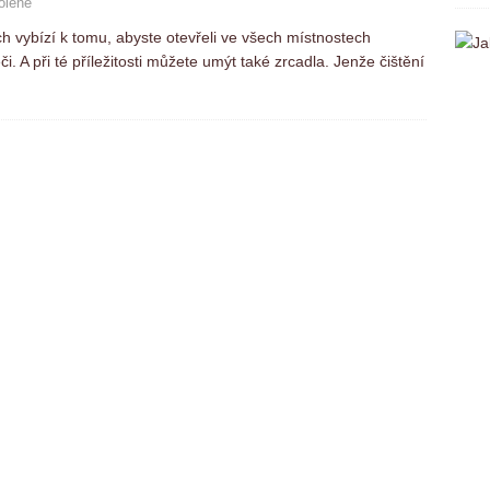
olené
ch vybízí k tomu, abyste otevřeli ve všech místnostech
 A při té příležitosti můžete umýt také zrcadla. Jenže čištění