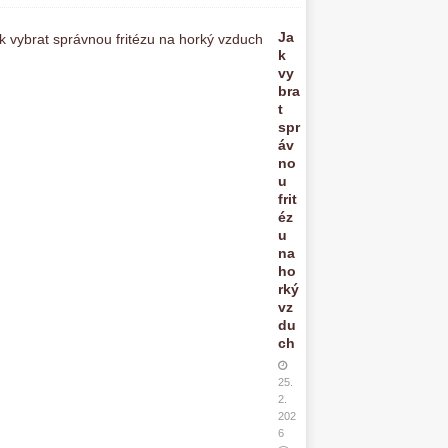
Ja
k
vy
bra
t
spr
áv
no
u
frit
éz
u
na
ho
rký
vz
du
ch
25.
2.
202
6