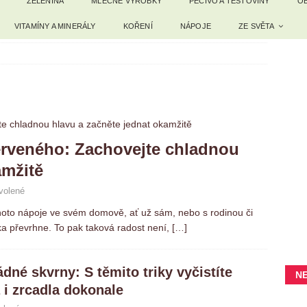
ZELENINA
MLÉČNÉ VÝROBKY
PEČIVO A TĚSTOVINY
OB
VITAMÍNY A MINERÁLY
KOŘENÍ
NÁPOJE
ZE SVĚTA
erveného: Zachovejte chladnou
amžitě
volené
ohoto nápoje ve svém domově, ať už sám, nebo s rodinou či
nka převrhne. To pak taková radost není,
[…]
ádné skvrny: S těmito triky vyčistíte
N
 i zrcadla dokonale