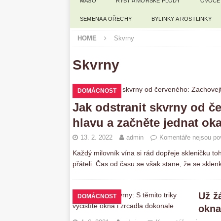
MASO
RYBY A MOŘSKÉ PLODY
OVOCE
SEMENA A OŘECHY
BYLINKY A ROSTLINKY
HOME
Skvrny
Skvrny
DOMÁCNOST
Jak odstranit skvrny od č
hlavu a začněte jednat ok
13. 2. 2022
admin
Komentáře nejsou po
Každý milovník vína si rád dopřeje skleničku t
přáteli. Čas od času se však stane, že se skle
Už ž
DOMÁCNOST
okna