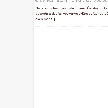
4. 6. 2021
admin
Komentáře nejsou pov
Na jaře přichází čas čištění oken. Čerstvý vzdu
dokořán a dopřáli veškerým sklům pořádnou péči.
oken mnozí
[…]