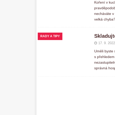
Koření v kuc
pravděpodob
necháváte v 
velká chyba
Skladuj
RADY A TIPY
17. 9. 2022
Uměli byste 
s přehledem 
nezastupitel
správná ho