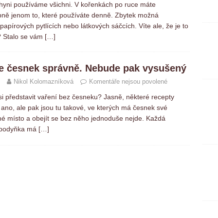
hyni používáme všichni. V kořenkách po ruce máte
ně jenom to, které používáte denně. Zbytek možná
papírových pytlících nebo látkových sáčcích. Víte ale, že je to
? Stalo se vám
[…]
te česnek správně. Nebude pak vysušený
Nikol Kolomazníková
Komentáře nejsou povolené
si představit vaření bez česneku? Jasně, některé recepty
ano, ale pak jsou tu takové, ve kterých má česnek své
né místo a obejít se bez něho jednoduše nejde. Každá
spodyňka má
[…]