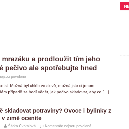
N
mrazáku a prodloužit tím jeho
é pečivo ale spotřebujte hned
ejsou povolené
sníst. Možná byl chléb ve slevě, možná jste si jenom
dém případě se hodí vědět, jak pečivo skladovat, aby co
[…]
tě skladovat potraviny? Ovoce i bylinky z
 v zimě oceníte
Šárka Cvrkalová
Komentáře nejsou povolené