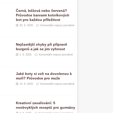
Černá, béžová nebo červená?
Průvodce barvami kotníkových
bot pro každou příležitost
30. 9. 2025
Komentáře nejsou povolené
Nejčastější chyby při přípravě
burgerů a jak se jim vyhnout
1. 9. 2025
Komentáře nejsou povolené
Jaké boty si vzít na dovolenou k
moři? Průvodce pro muže
13. 8. 2025
Komentáře nejsou povolené
Kreativní zavařování: 5
neobvyklých receptů pro gurmány