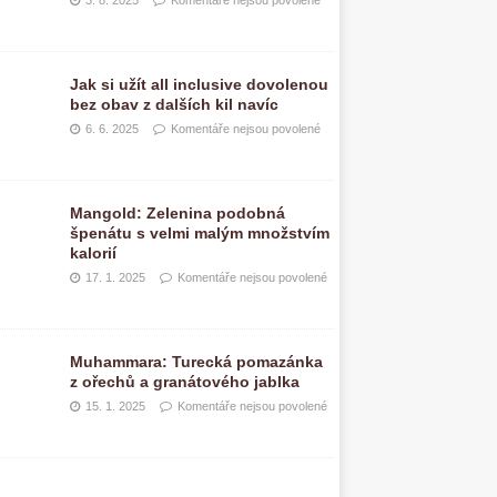
3. 8. 2025
Komentáře nejsou povolené
Jak si užít all inclusive dovolenou
bez obav z dalších kil navíc
6. 6. 2025
Komentáře nejsou povolené
Mangold: Zelenina podobná
špenátu s velmi malým množstvím
kalorií
17. 1. 2025
Komentáře nejsou povolené
Muhammara: Turecká pomazánka
z ořechů a granátového jablka
15. 1. 2025
Komentáře nejsou povolené