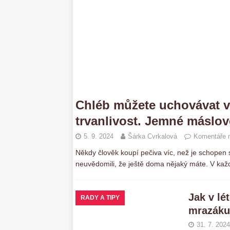
Chléb můžete uchovávat v 
trvanlivost. Jemné máslov
5. 9. 2024
Šárka Cvrkalová
Komentáře n
Někdy člověk koupí pečiva víc, než je schopen 
neuvědomili, že ještě doma nějaký máte. V kaž
Jak v lé
RADY A TIPY
mrazáku
31. 7. 2024