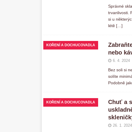
Správné skla
trvanlivosti
si u některýc
létě
[…]
Zabraňte
KOŘENÍ A DOCHUCOVADLA
nebo ká
6. 4. 2024
Bez soli si n
solíte minim
Podobně jako
Chuť a s
KOŘENÍ A DOCHUCOVADLA
uskladn
skleničk
26. 1. 2024