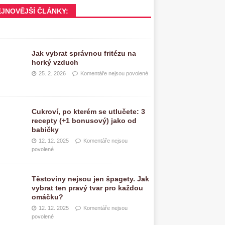
EJNOVĚJŠÍ ČLÁNKY:
Jak vybrat správnou fritézu na
horký vzduch
25. 2. 2026
Komentáře nejsou povolené
Cukroví, po kterém se utlučete: 3
recepty (+1 bonusový) jako od
babičky
12. 12. 2025
Komentáře nejsou
povolené
Těstoviny nejsou jen špagety. Jak
vybrat ten pravý tvar pro každou
omáčku?
12. 12. 2025
Komentáře nejsou
povolené