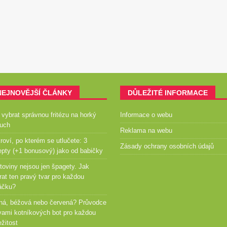
NEJNOVĚJŠÍ ČLÁNKY
DŮLEŽITÉ INFORMACE
 vybrat správnou fritézu na horký
Informace o webu
uch
Reklama na webu
roví, po kterém se utlučete: 3
Zásady ochrany osobních údajů
epty (+1 bonusový) jako od babičky
toviny nejsou jen špagety. Jak
rat ten pravý tvar pro každou
áčku?
ná, béžová nebo červená? Průvodce
vami kotníkových bot pro každou
ežitost