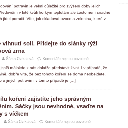
dování potravin je velmi důležité pro zvýšení doby jejich
. Především v létě kvůli horkým teplotám ale často není snadné
h jídel poradit. Víte, jak skladovat ovoce a zeleninu, které v
 vlhnutí soli. Přidejte do slánky rýži
vová zrna
Šárka Cvrkalová
Komentáře nejsou povolené
ejspíš málokdo z nás dokáže představit život. I v případě, že
álně, dobře víte, že bez tohoto koření se doma neobejdete.
 u jiných potravin i v tomto případě je
[…]
ílu koření zajistíte jeho správným
ěním. Sáčky jsou nevhodné, vsaďte na
y s víčkem
Šárka Cvrkalová
Komentáře nejsou povolené