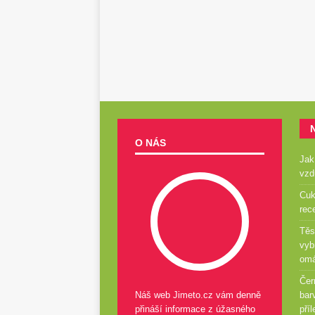
O NÁS
Jak
vzd
Cuk
rec
Těs
vyb
om
Čer
Náš web Jimeto.cz vám denně
bar
přináší informace z úžasného
příl