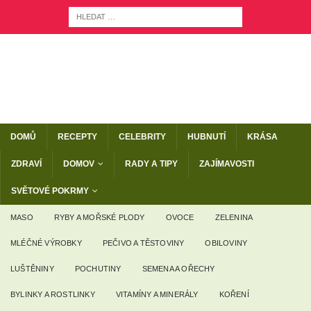
DOMŮ
RECEPTY
CELEBRITY
HUBNUTÍ
KRÁSA
ZDRAVÍ
DOMOV
RADY A TIPY
ZAJÍMAVOSTI
SVĚTOVÉ POKRMY
MASO
RYBY A MOŘSKÉ PLODY
OVOCE
ZELENINA
MLÉČNÉ VÝROBKY
PEČIVO A TĚSTOVINY
OBILOVINY
LUŠTĚNINY
POCHUTINY
SEMENA A OŘECHY
BYLINKY A ROSTLINKY
VITAMÍNY A MINERÁLY
KOŘENÍ