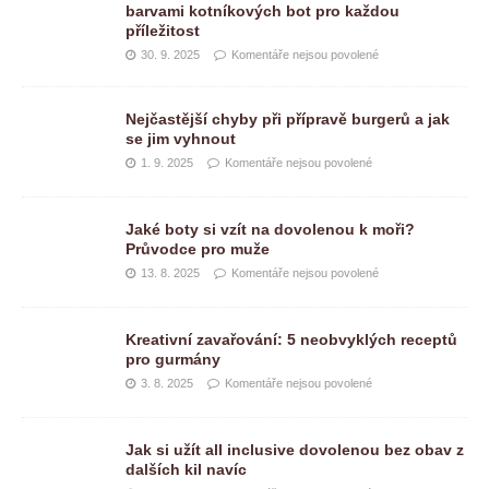
barvami kotníkových bot pro každou
příležitost
30. 9. 2025
Komentáře nejsou povolené
Nejčastější chyby při přípravě burgerů a jak
se jim vyhnout
1. 9. 2025
Komentáře nejsou povolené
Jaké boty si vzít na dovolenou k moři?
Průvodce pro muže
13. 8. 2025
Komentáře nejsou povolené
Kreativní zavařování: 5 neobvyklých receptů
pro gurmány
3. 8. 2025
Komentáře nejsou povolené
Jak si užít all inclusive dovolenou bez obav z
dalších kil navíc