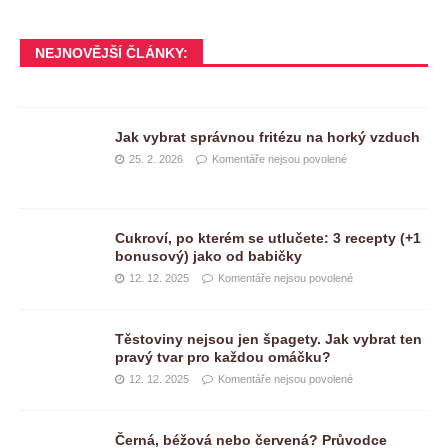
NEJNOVĚJŠÍ ČLÁNKY:
Jak vybrat správnou fritézu na horký vzduch
25. 2. 2026
Komentáře nejsou povolené
Cukroví, po kterém se utlučete: 3 recepty (+1
bonusový) jako od babičky
12. 12. 2025
Komentáře nejsou povolené
Těstoviny nejsou jen špagety. Jak vybrat ten
pravý tvar pro každou omáčku?
12. 12. 2025
Komentáře nejsou povolené
Černá, béžová nebo červená? Průvodce