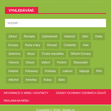
VYHLEDÁVÁNÍ:
Zdraví
Recepty
Zajímavosti
Hubnutí
Jídlo
Dieta
Evropa
Rady a tipy
Recept
Celebrity
Asie
Zelenina
Maso
Česká republika
Střední Evropa
Vánoce
Ovoce
Vaření
Pečení
Stravování
historie
Potraviny
Polévka
cukroví
Nápoje
Film
Alkohol
Amerika
Krása
Itálie
INFORMACE O WEBU / KONTAKTY
ZÁSADY OCHRANY OSOBNÍCH ÚDAJŮ
REKLAMA NA WEBU
Copyright © 2026 |
Jimeto.cz