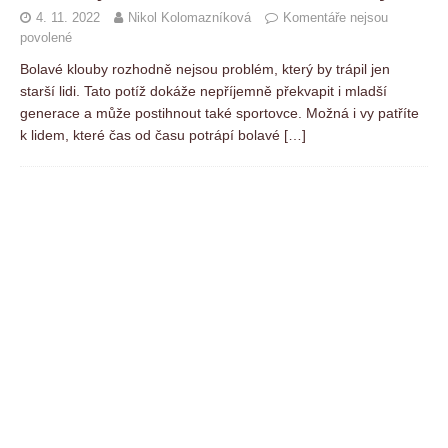
4. 11. 2022
Nikol Kolomazníková
Komentáře nejsou
povolené
Bolavé klouby rozhodně nejsou problém, který by trápil jen
starší lidi. Tato potíž dokáže nepříjemně překvapit i mladší
generace a může postihnout také sportovce. Možná i vy patříte
k lidem, které čas od času potrápí bolavé
[…]