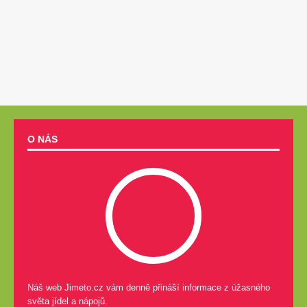
O NÁS
Náš web Jimeto.cz vám denně přináší informace z úžasného
světa jídel a nápojů.