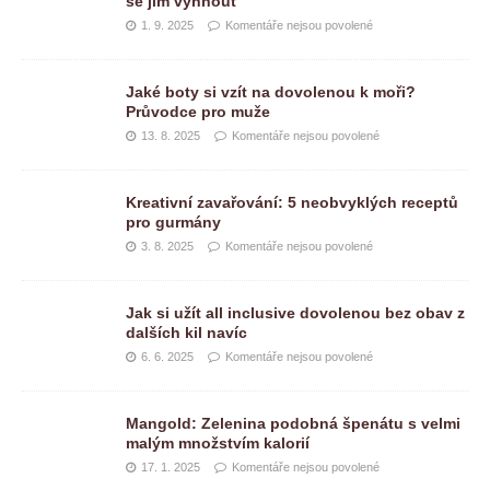
se jim vyhnout
1. 9. 2025
Komentáře nejsou povolené
Jaké boty si vzít na dovolenou k moři?
Průvodce pro muže
13. 8. 2025
Komentáře nejsou povolené
Kreativní zavařování: 5 neobvyklých receptů
pro gurmány
3. 8. 2025
Komentáře nejsou povolené
Jak si užít all inclusive dovolenou bez obav z
dalších kil navíc
6. 6. 2025
Komentáře nejsou povolené
Mangold: Zelenina podobná špenátu s velmi
malým množstvím kalorií
17. 1. 2025
Komentáře nejsou povolené