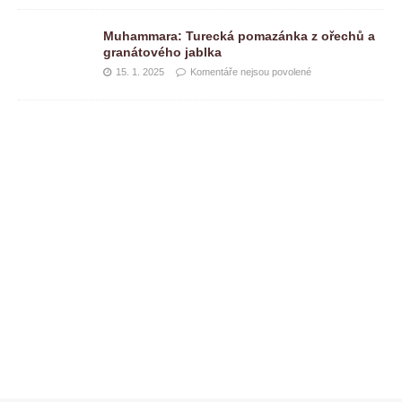
Muhammara: Turecká pomazánka z ořechů a
granátového jablka
15. 1. 2025
Komentáře nejsou povolené