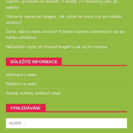
Cukroví, po kterém se utlučete: 3 recepty (+1 bonusový) jako od
babičky
Těstoviny nejsou jen špagety. Jak vybrat ten pravý tvar pro každou
omáčku?
Černá, béžová nebo červená? Průvodce barvami kotníkových bot pro
každou příležitost
Nejčastější chyby při přípravě burgerů a jak se jim vyhnout
DŮLEŽITÉ INFORMACE
Informace o webu
Reklama na webu
Zásady ochrany osobních údajů
VYHLEDÁVÁNÍ: