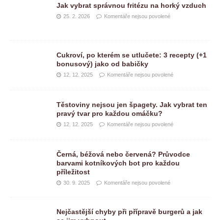
Jak vybrat správnou fritézu na horký vzduch
25. 2. 2026
Komentáře nejsou povolené
Cukroví, po kterém se utlučete: 3 recepty (+1
bonusový) jako od babičky
12. 12. 2025
Komentáře nejsou povolené
Těstoviny nejsou jen špagety. Jak vybrat ten
pravý tvar pro každou omáčku?
12. 12. 2025
Komentáře nejsou povolené
Černá, béžová nebo červená? Průvodce
barvami kotníkových bot pro každou
příležitost
30. 9. 2025
Komentáře nejsou povolené
Nejčastější chyby při přípravě burgerů a jak