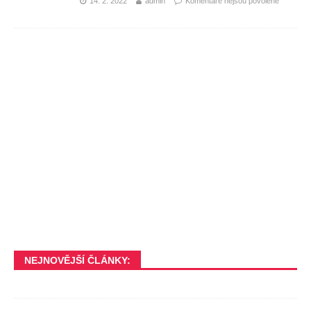
14. 2. 2022
admin
Komentáře nejsou povolené
NEJNOVĚJŠÍ ČLÁNKY: