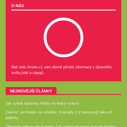
O NÁS
Náš web Jimeto.cz vám denně přináší informace z úžasného
světa jídel a nápojů.
NEJNOVĚJŠÍ ČLÁNKY
Jak vybrat správnou fritézu na horký vzduch
Cukroví, po kterém se utlučete: 3 recepty (+1 bonusový) jako od
babičky
Těstoviny nejsou jen špagety. Jak vybrat ten pravý tvar pro každou