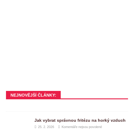
NEJNOVĚJŠÍ ČLÁNKY:
Jak vybrat správnou fritézu na horký vzduch
25. 2. 2026
Komentáře nejsou povolené