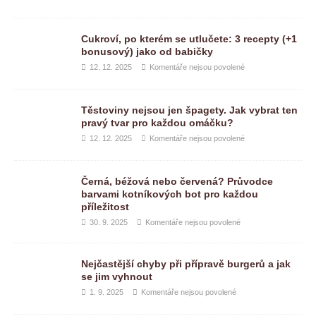
Cukroví, po kterém se utlučete: 3 recepty (+1
bonusový) jako od babičky
12. 12. 2025
Komentáře nejsou povolené
Těstoviny nejsou jen špagety. Jak vybrat ten
pravý tvar pro každou omáčku?
12. 12. 2025
Komentáře nejsou povolené
Černá, béžová nebo červená? Průvodce
barvami kotníkových bot pro každou
příležitost
30. 9. 2025
Komentáře nejsou povolené
Nejčastější chyby při přípravě burgerů a jak
se jim vyhnout
1. 9. 2025
Komentáře nejsou povolené