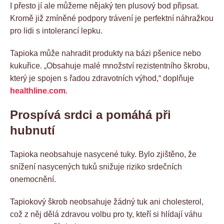
I přesto jí ale můžeme nějaký ten plusový bod připsat.
Kromě již zmíněné podpory trávení je perfektní náhražkou
pro lidi s intolerancí lepku.
Tapioka může nahradit produkty na bázi pšenice nebo
kukuřice. „Obsahuje malé množství rezistentního škrobu,
který je spojen s řadou zdravotních výhod,“ doplňuje
healthline.com
.
Prospívá srdci a pomáhá při
hubnutí
Tapioka neobsahuje nasycené tuky. Bylo zjištěno, že
snížení nasycených tuků snižuje riziko srdečních
onemocnění.
Tapiokový škrob neobsahuje žádný tuk ani cholesterol,
což z něj dělá zdravou volbu pro ty, kteří si hlídají váhu