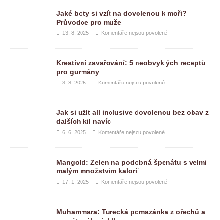
Jaké boty si vzít na dovolenou k moři?
Průvodce pro muže
13. 8. 2025
Komentáře nejsou povolené
Kreativní zavařování: 5 neobvyklých receptů
pro gurmány
3. 8. 2025
Komentáře nejsou povolené
Jak si užít all inclusive dovolenou bez obav z
dalších kil navíc
6. 6. 2025
Komentáře nejsou povolené
Mangold: Zelenina podobná špenátu s velmi
malým množstvím kalorií
17. 1. 2025
Komentáře nejsou povolené
Muhammara: Turecká pomazánka z ořechů a