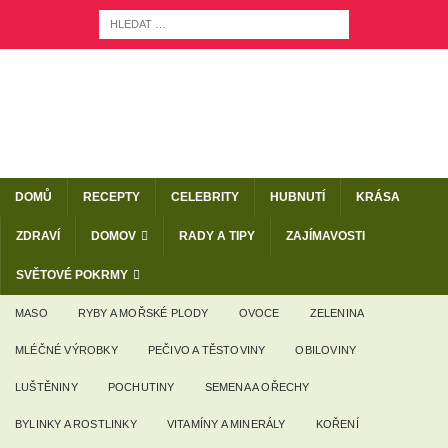
DOMŮ
RECEPTY
CELEBRITY
HUBNUTÍ
KRÁSA
ZDRAVÍ
DOMOV
RADY A TIPY
ZAJÍMAVOSTI
SVĚTOVÉ POKRMY
MASO
RYBY A MOŘSKÉ PLODY
OVOCE
ZELENINA
MLÉČNÉ VÝROBKY
PEČIVO A TĚSTOVINY
OBILOVINY
LUŠTĚNINY
POCHUTINY
SEMENA A OŘECHY
BYLINKY A ROSTLINKY
VITAMÍNY A MINERÁLY
KOŘENÍ