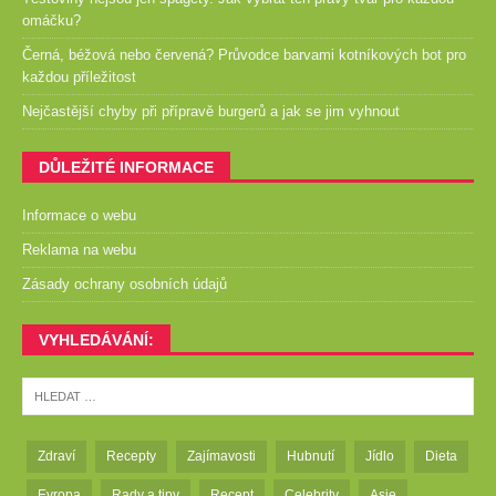
omáčku?
Černá, béžová nebo červená? Průvodce barvami kotníkových bot pro
každou příležitost
Nejčastější chyby při přípravě burgerů a jak se jim vyhnout
DŮLEŽITÉ INFORMACE
Informace o webu
Reklama na webu
Zásady ochrany osobních údajů
VYHLEDÁVÁNÍ:
Zdraví
Recepty
Zajímavosti
Hubnutí
Jídlo
Dieta
Evropa
Rady a tipy
Recept
Celebrity
Asie