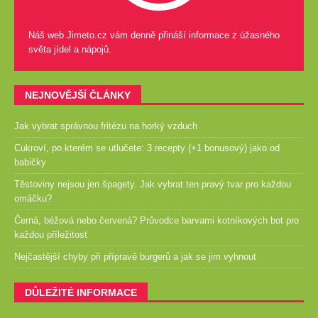
Náš web Jimeto.cz vám denně přináší informace z úžasného
světa jídel a nápojů.
NEJNOVĚJŠÍ ČLÁNKY
Jak vybrat správnou fritézu na horký vzduch
Cukroví, po kterém se utlučete: 3 recepty (+1 bonusový) jako od
babičky
Těstoviny nejsou jen špagety. Jak vybrat ten pravý tvar pro každou
omáčku?
Černá, béžová nebo červená? Průvodce barvami kotníkových bot pro
každou příležitost
Nejčastější chyby při přípravě burgerů a jak se jim vyhnout
DŮLEŽITÉ INFORMACE