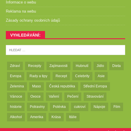
Informace o webu
Reklama na webu
Zásady ochrany osobních údajů
VYHLEDÁVÁNÍ:
Zdraví
Recepty
Zajímavosti
Hubnutí
Jídlo
Dieta
Evropa
Rady a tipy
Recept
Celebrity
Asie
Zelenina
Maso
Česká republika
Střední Evropa
Vánoce
Ovoce
Vaření
Pečení
Stravování
historie
Potraviny
Polévka
cukroví
Nápoje
Film
Alkohol
Amerika
Krása
Itálie