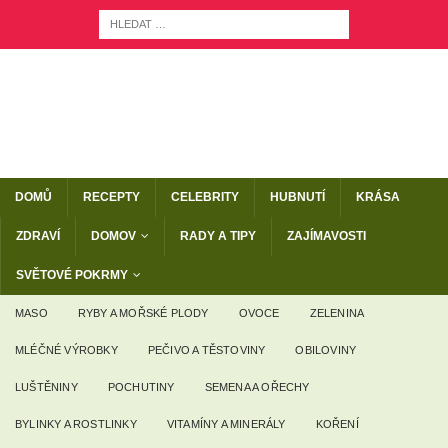
DOMŮ
RECEPTY
CELEBRITY
HUBNUTÍ
KRÁSA
ZDRAVÍ
DOMOV
RADY A TIPY
ZAJÍMAVOSTI
SVĚTOVÉ POKRMY
MASO
RYBY A MOŘSKÉ PLODY
OVOCE
ZELENINA
MLÉČNÉ VÝROBKY
PEČIVO A TĚSTOVINY
OBILOVINY
LUŠTĚNINY
POCHUTINY
SEMENA A OŘECHY
BYLINKY A ROSTLINKY
VITAMÍNY A MINERÁLY
KOŘENÍ