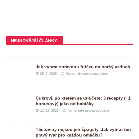
NEJNOVĚJŠÍ ČLÁNKY:
Jak vybrat správnou fritézu na horký vzduch
25. 2. 2026
Komentáře nejsou povolené
Cukroví, po kterém se utlučete: 3 recepty (+1
bonusový) jako od babičky
12. 12. 2025
Komentáře nejsou povolené
Těstoviny nejsou jen špagety. Jak vybrat ten
pravý tvar pro každou omáčku?