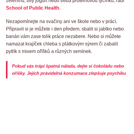
zeleninu, bílý jogurt nebo třeba proteinovou tyčinku, radí
School of Public Health
.
Nezapomínejte na svačiny ani ve škole nebo v práci.
Připravit si je můžete i den předem, sbalit si jablko nebo
banán vám zase tolik práce nezabere. Nebo si můžete
namazat krajíček chleba s plátkovým sýrem či zabalit
pytlík s mixem oříšků a různých semínek.
Pokud vás trápí špatná nálada, dejte si čokoládu nebo
oříšky. Jejich pravidelná konzumace zlepšuje psychiku