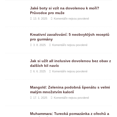
Jaké boty si vzít na dovolenou k moři?
Průvodce pro muže
13. 8. 2025
Komentáře nejsou povolené
Kreativní zavařování: 5 neobvyklých receptů
pro gurmány
3. 8. 2025
Komentáře nejsou povolené
Jak si užít all inclusive dovolenou bez obav z
dalších kil navíc
6. 6. 2025
Komentáře nejsou povolené
Mangold: Zelenina podobná špenátu s velmi
malým množstvím kalorií
17. 1. 2025
Komentáře nejsou povolené
Muhammara: Turecká pomazánka z ořechů a