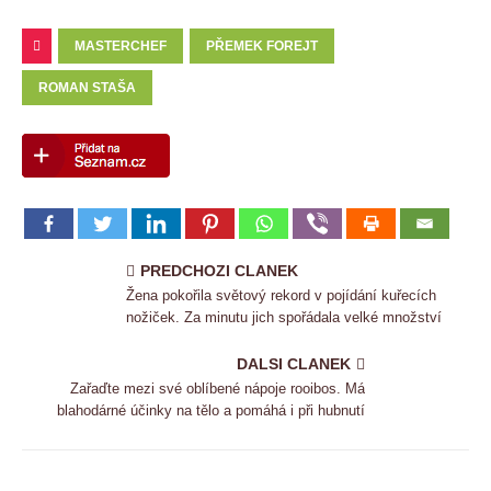
MASTERCHEF
PŘEMEK FOREJT
ROMAN STAŠA
PREDCHOZI CLANEK
Žena pokořila světový rekord v pojídání kuřecích
nožiček. Za minutu jich spořádala velké množství
DALSI CLANEK
Zařaďte mezi své oblíbené nápoje rooibos. Má
blahodárné účinky na tělo a pomáhá i při hubnutí