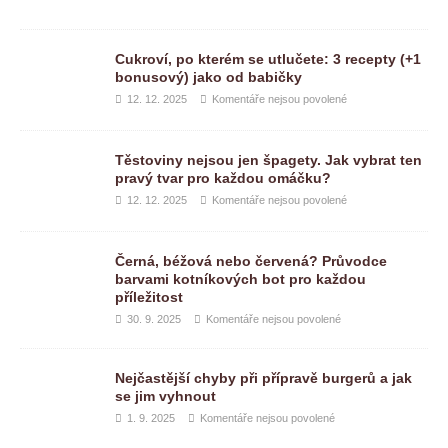
Cukroví, po kterém se utlučete: 3 recepty (+1
bonusový) jako od babičky
12. 12. 2025
Komentáře nejsou povolené
Těstoviny nejsou jen špagety. Jak vybrat ten
pravý tvar pro každou omáčku?
12. 12. 2025
Komentáře nejsou povolené
Černá, béžová nebo červená? Průvodce
barvami kotníkových bot pro každou
příležitost
30. 9. 2025
Komentáře nejsou povolené
Nejčastější chyby při přípravě burgerů a jak
se jim vyhnout
1. 9. 2025
Komentáře nejsou povolené