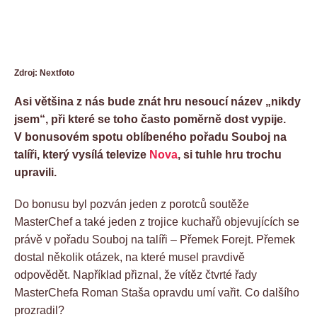
Zdroj: Nextfoto
Asi většina z nás bude znát hru nesoucí název „nikdy
jsem“, při které se toho často poměrně dost vypije.
V bonusovém spotu oblíbeného pořadu Souboj na
talíři, který vysílá televize
Nova
, si tuhle hru trochu
upravili.
Do bonusu byl pozván jeden z porotců soutěže
MasterChef a také jeden z trojice kuchařů objevujících se
právě v pořadu Souboj na talíři – Přemek Forejt. Přemek
dostal několik otázek, na které musel pravdivě
odpovědět. Například přiznal, že vítěz čtvrté řady
MasterChefa Roman Staša opravdu umí vařit. Co dalšího
prozradil?