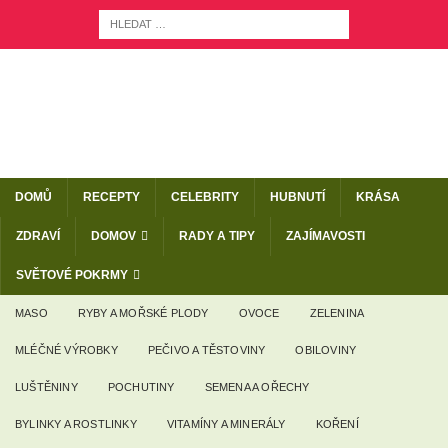
DOMŮ
RECEPTY
CELEBRITY
HUBNUTÍ
KRÁSA
ZDRAVÍ
DOMOV
RADY A TIPY
ZAJÍMAVOSTI
SVĚTOVÉ POKRMY
MASO
RYBY A MOŘSKÉ PLODY
OVOCE
ZELENINA
MLÉČNÉ VÝROBKY
PEČIVO A TĚSTOVINY
OBILOVINY
LUŠTĚNINY
POCHUTINY
SEMENA A OŘECHY
BYLINKY A ROSTLINKY
VITAMÍNY A MINERÁLY
KOŘENÍ