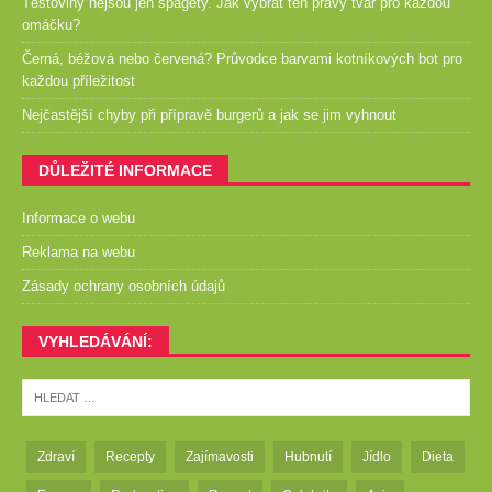
Těstoviny nejsou jen špagety. Jak vybrat ten pravý tvar pro každou
omáčku?
Černá, béžová nebo červená? Průvodce barvami kotníkových bot pro
každou příležitost
Nejčastější chyby při přípravě burgerů a jak se jim vyhnout
DŮLEŽITÉ INFORMACE
Informace o webu
Reklama na webu
Zásady ochrany osobních údajů
VYHLEDÁVÁNÍ:
Zdraví
Recepty
Zajímavosti
Hubnutí
Jídlo
Dieta