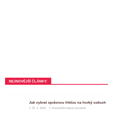
NEJNOVĚJŠÍ ČLÁNKY:
Jak vybrat správnou fritézu na horký vzduch
25. 2. 2026
Komentáře nejsou povolené