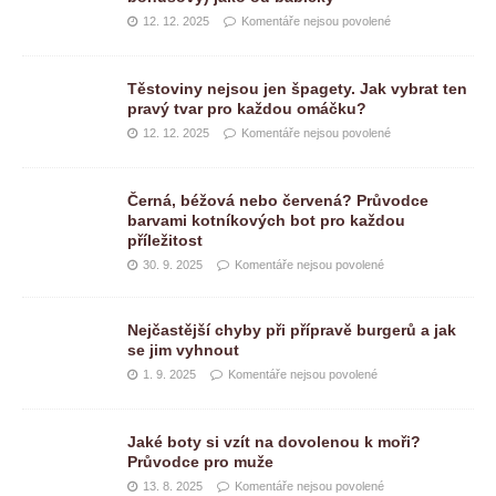
12. 12. 2025
Komentáře nejsou povolené
Těstoviny nejsou jen špagety. Jak vybrat ten
pravý tvar pro každou omáčku?
12. 12. 2025
Komentáře nejsou povolené
Černá, béžová nebo červená? Průvodce
barvami kotníkových bot pro každou
příležitost
30. 9. 2025
Komentáře nejsou povolené
Nejčastější chyby při přípravě burgerů a jak
se jim vyhnout
1. 9. 2025
Komentáře nejsou povolené
Jaké boty si vzít na dovolenou k moři?
Průvodce pro muže
13. 8. 2025
Komentáře nejsou povolené