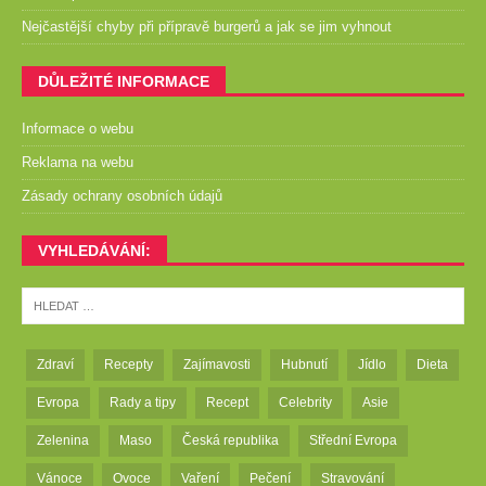
Nejčastější chyby při přípravě burgerů a jak se jim vyhnout
DŮLEŽITÉ INFORMACE
Informace o webu
Reklama na webu
Zásady ochrany osobních údajů
VYHLEDÁVÁNÍ:
Zdraví
Recepty
Zajímavosti
Hubnutí
Jídlo
Dieta
Evropa
Rady a tipy
Recept
Celebrity
Asie
Zelenina
Maso
Česká republika
Střední Evropa
Vánoce
Ovoce
Vaření
Pečení
Stravování