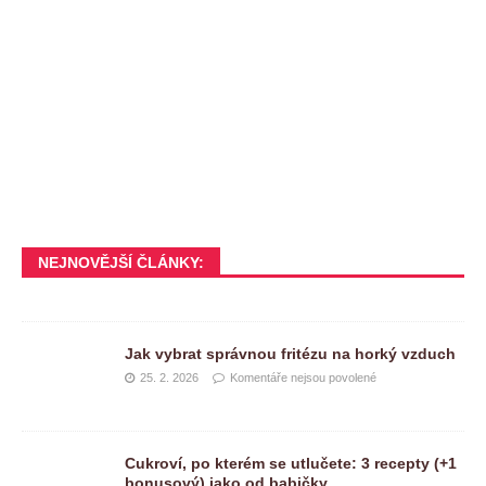
NEJNOVĚJŠÍ ČLÁNKY:
Jak vybrat správnou fritézu na horký vzduch
25. 2. 2026
Komentáře nejsou povolené
Cukroví, po kterém se utlučete: 3 recepty (+1
bonusový) jako od babičky