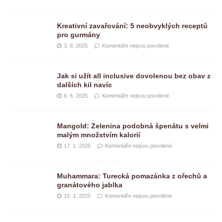
Kreativní zavařování: 5 neobvyklých receptů
pro gurmány
3. 8. 2025
Komentáře nejsou povolené
Jak si užít all inclusive dovolenou bez obav z
dalších kil navíc
6. 6. 2025
Komentáře nejsou povolené
Mangold: Zelenina podobná špenátu s velmi
malým množstvím kalorií
17. 1. 2025
Komentáře nejsou povolené
Muhammara: Turecká pomazánka z ořechů a
granátového jablka
15. 1. 2025
Komentáře nejsou povolené