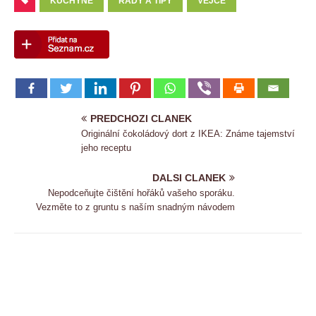
KUCHYNĚ
RADY A TIPY
VEJCE
PREDCHOZI CLANEK
Originální čokoládový dort z IKEA: Známe tajemství
jeho receptu
DALSI CLANEK
Nepodceňujte čištění hořáků vašeho sporáku.
Vezměte to z gruntu s naším snadným návodem