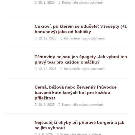
25. 2. 2026
Komentáře nejsou povolené
Cukroví, po kterém se utlučete: 3 recepty (+1
bonusový) jako od babičky
12. 12. 2025
Komentáře nejsou povolené
Těstoviny nejsou jen špagety. Jak vybrat ten
pravý tvar pro každou omáčku?
12. 12. 2025
Komentáře nejsou povolené
Černá, béžová nebo červená? Průvodce
barvami kotníkových bot pro každou
příležitost
30. 9. 2025
Komentáře nejsou povolené
Nejčastější chyby při přípravě burgerů a jak
se jim vyhnout
1. 9. 2025
Komentáře nejsou povolené