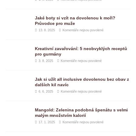
Jaké boty si vzít na dovolenou k moři?
Průvodce pro muže
13. 8. 2025
Komentáře nejsou povolené
Kreativní zavařování: 5 neobvyklých receptů
pro gurmány
3. 8. 2025
Komentáře nejsou povolené
Jak si užít all inclusive dovolenou bez obav z
dalších kil navíc
6. 6. 2025
Komentáře nejsou povolené
Mangold: Zelenina podobná špenátu s velmi
malým množstvím kalorií
17. 1. 2025
Komentáře nejsou povolené