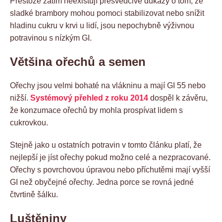
Přestože zatím neexistují přesvědčivé důkazy o tom, že
sladké brambory mohou pomoci stabilizovat nebo snížit
hladinu cukru v krvi u lidí, jsou nepochybně výživnou
potravinou s nízkým GI.
Většina ořechů a semen
Ořechy jsou velmi bohaté na vlákninu a mají GI 55 nebo
nižší.
Systémový přehled z roku 2014
dospěl k závěru,
že konzumace ořechů by mohla prospívat lidem s
cukrovkou.
Stejně jako u ostatních potravin v tomto článku platí, že
nejlepší je jíst ořechy pokud možno celé a nezpracované.
Ořechy s povrchovou úpravou nebo příchutěmi mají vyšší
GI než obyčejné ořechy. Jedna porce se rovná jedné
čtvrtině šálku.
Luštěniny