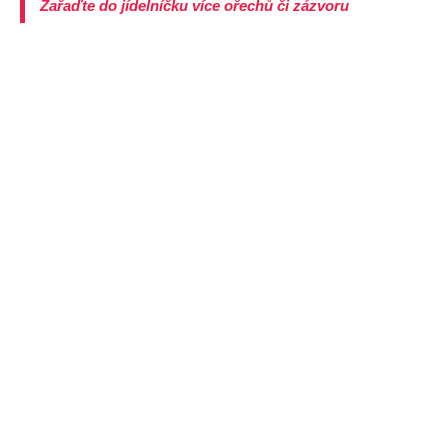
Zařaďte do jídelníčku více ořechů či zázvoru