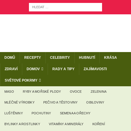
DOMŮ
RECEPTY
CELEBRITY
HUBNUTÍ
KRÁSA
ZDRAVÍ
DOMOV
RADY A TIPY
ZAJÍMAVOSTI
SVĚTOVÉ POKRMY
MASO
RYBY A MOŘSKÉ PLODY
OVOCE
ZELENINA
MLÉČNÉ VÝROBKY
PEČIVO A TĚSTOVINY
OBILOVINY
LUŠTĚNINY
POCHUTINY
SEMENA A OŘECHY
BYLINKY A ROSTLINKY
VITAMÍNY A MINERÁLY
KOŘENÍ