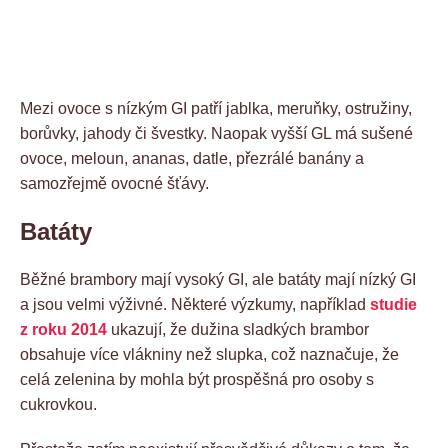
Mezi ovoce s nízkým GI patří jablka, meruňky, ostružiny,
borůvky, jahody či švestky. Naopak vyšší GL má sušené
ovoce, meloun, ananas, datle, přezrálé banány a
samozřejmě ovocné šťávy.
Batáty
Běžné brambory mají vysoký GI, ale batáty mají nízký GI
a jsou velmi výživné. Některé výzkumy, například
studie
z roku 2014
ukazují, že dužina sladkých brambor
obsahuje více vlákniny než slupka, což naznačuje, že
celá zelenina by mohla být prospěšná pro osoby s
cukrovkou.