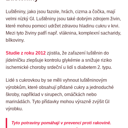
Luštěniny, jako jsou fazole, hrách, cizrna a čočka, mají
velmi nízký GI. Luštěniny jsou také dobrým zdrojem živin,
které mohou pomoci udržet zdravou hladinu cukru v krvi.
Mezi tyto živiny patří např. vláknina, komplexní sacharidy,
bílkoviny.
Studie z roku 2012
zjistila, že zařazení luštěnin do
jídelníčku zlepšuje kontrolu glykémie a snižuje riziko
ischemické choroby srdeční u lidí s diabetem 2. typu.
Lidé s cukrovkou by se měli vyhnout luštěninovým
výrobkům, které obsahují přidané cukry a jednoduché
škroby, například v sirupech, omáčkách nebo
marinádách. Tyto přídavky mohou výrazně zvýšit GI
výrobku.
Tyto potraviny pomáhají v prevenci proti rakovině.