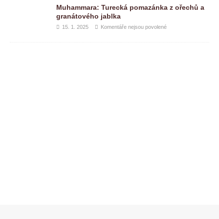
Muhammara: Turecká pomazánka z ořechů a
granátového jablka
15. 1. 2025
Komentáře nejsou povolené