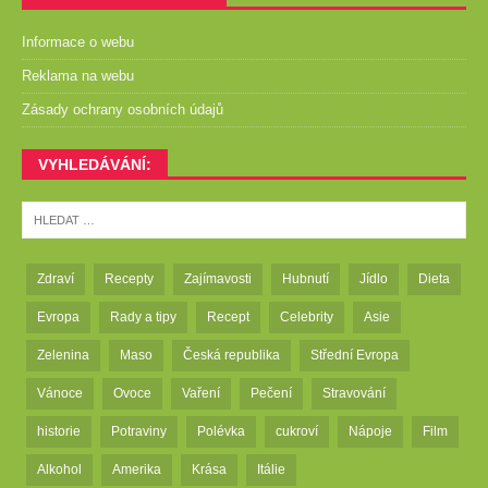
Informace o webu
Reklama na webu
Zásady ochrany osobních údajů
VYHLEDÁVÁNÍ:
Zdraví
Recepty
Zajímavosti
Hubnutí
Jídlo
Dieta
Evropa
Rady a tipy
Recept
Celebrity
Asie
Zelenina
Maso
Česká republika
Střední Evropa
Vánoce
Ovoce
Vaření
Pečení
Stravování
historie
Potraviny
Polévka
cukroví
Nápoje
Film
Alkohol
Amerika
Krása
Itálie