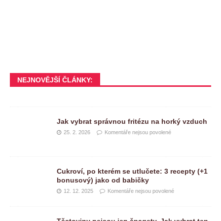
NEJNOVĚJŠÍ ČLÁNKY:
Jak vybrat správnou fritézu na horký vzduch
25. 2. 2026
Komentáře nejsou povolené
Cukroví, po kterém se utlučete: 3 recepty (+1
bonusový) jako od babičky
12. 12. 2025
Komentáře nejsou povolené
Těstoviny nejsou jen špagety. Jak vybrat ten