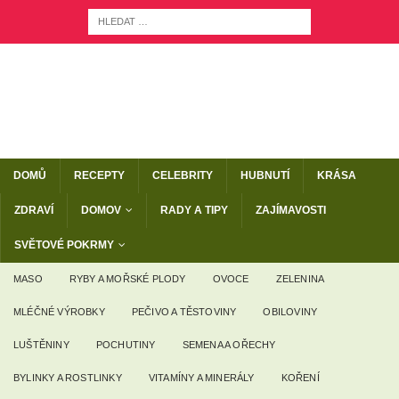
DOMŮ
RECEPTY
CELEBRITY
HUBNUTÍ
KRÁSA
ZDRAVÍ
DOMOV
RADY A TIPY
ZAJÍMAVOSTI
SVĚTOVÉ POKRMY
MASO
RYBY A MOŘSKÉ PLODY
OVOCE
ZELENINA
MLÉČNÉ VÝROBKY
PEČIVO A TĚSTOVINY
OBILOVINY
LUŠTĚNINY
POCHUTINY
SEMENA A OŘECHY
BYLINKY A ROSTLINKY
VITAMÍNY A MINERÁLY
KOŘENÍ