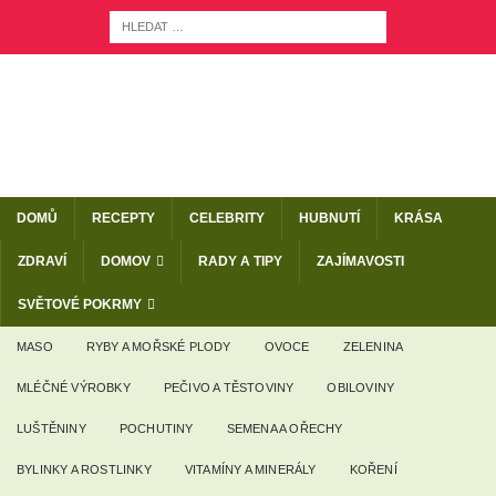
DOMŮ
RECEPTY
CELEBRITY
HUBNUTÍ
KRÁSA
ZDRAVÍ
DOMOV
RADY A TIPY
ZAJÍMAVOSTI
SVĚTOVÉ POKRMY
MASO
RYBY A MOŘSKÉ PLODY
OVOCE
ZELENINA
MLÉČNÉ VÝROBKY
PEČIVO A TĚSTOVINY
OBILOVINY
LUŠTĚNINY
POCHUTINY
SEMENA A OŘECHY
BYLINKY A ROSTLINKY
VITAMÍNY A MINERÁLY
KOŘENÍ