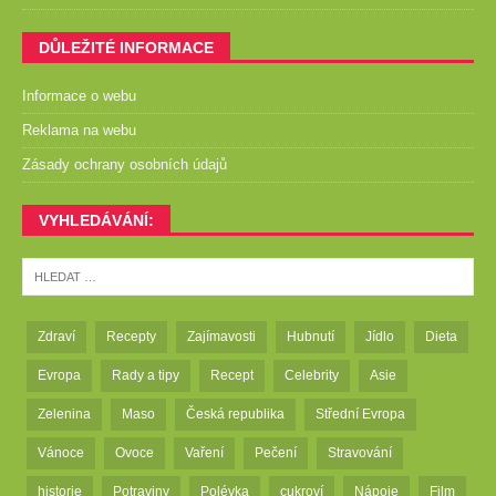
DŮLEŽITÉ INFORMACE
Informace o webu
Reklama na webu
Zásady ochrany osobních údajů
VYHLEDÁVÁNÍ:
Zdraví
Recepty
Zajímavosti
Hubnutí
Jídlo
Dieta
Evropa
Rady a tipy
Recept
Celebrity
Asie
Zelenina
Maso
Česká republika
Střední Evropa
Vánoce
Ovoce
Vaření
Pečení
Stravování
historie
Potraviny
Polévka
cukroví
Nápoje
Film