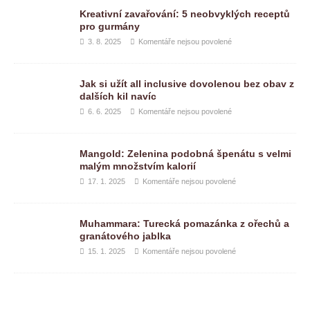
Kreativní zavařování: 5 neobvyklých receptů
pro gurmány
3. 8. 2025
Komentáře nejsou povolené
Jak si užít all inclusive dovolenou bez obav z
dalších kil navíc
6. 6. 2025
Komentáře nejsou povolené
Mangold: Zelenina podobná špenátu s velmi
malým množstvím kalorií
17. 1. 2025
Komentáře nejsou povolené
Muhammara: Turecká pomazánka z ořechů a
granátového jablka
15. 1. 2025
Komentáře nejsou povolené