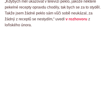
„Kdybych měl ukazovat v televizi peklo, jakože některé
pekelné recepty opravdu chodily, tak bych se za to styděl.
Takže jsem žádné peklo sám vůči sobě neukázal, za
žádný z receptů se nestydím,“ uvedl
v rozhovoru
z
loňského února.