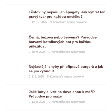
Těstoviny nejsou jen špagety. Jak vybrat ten
pravý tvar pro každou omáčku?
12. 12. 2025
Komentáře nejsou povolené
Černá, béžová nebo červená? Průvodce
barvami kotníkových bot pro každou
příležitost
30. 9. 2025
Komentáře nejsou povolené
Nejčastější chyby při přípravě burgerů a jak
se jim vyhnout
1. 9. 2025
Komentáře nejsou povolené
Jaké boty si vzít na dovolenou k moři?
Průvodce pro muže
13. 8. 2025
Komentáře nejsou povolené