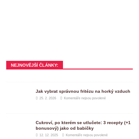
NEJNOVĚJŠÍ ČLÁNKY:
Jak vybrat správnou fritézu na horký vzduch
25. 2. 2026
Komentáře nejsou povolené
Cukroví, po kterém se utlučete: 3 recepty (+1
bonusový) jako od babičky
12. 12. 2025
Komentáře nejsou povolené